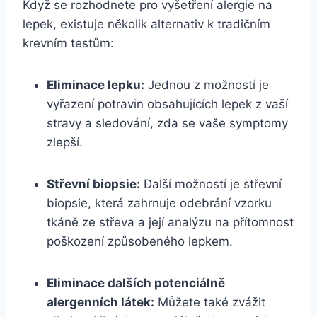
Když se‌ rozhodnete pro⁣ vyšetření alergie na
lepek, existuje několik‍ alternativ k tradičním
krevním testům:
Eliminace lepku:
Jednou z možností⁣ je
vyřazení potravin obsahujících lepek⁢ z ⁤vaší
stravy‍ a sledování, zda se vaše​ symptomy
zlepší.
Střevní biopsie:
Další možností je střevní
⁤biopsie, která zahrnuje odebrání vzorku⁢
tkáně ze střeva a její​ analýzu‌ na⁣ přítomnost⁣
poškození⁢ způsobeného lepkem.
Eliminace dalších potenciálně
alergenních⁢ látek:
Můžete také zvážit