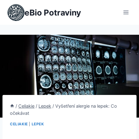
Přeskočit
eBio Potraviny
na
obsah
/
Celiakie
/
Lepek
/
Vyšetření alergie na lepek: Co
očekávat
CELIAKIE
|
LEPEK