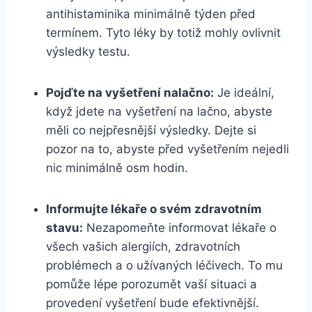
antihistaminika minimálně týden⁤ před
termínem.⁢ Tyto léky by totiž mohly ovlivnit
výsledky testu.
Pojďte na vyšetření ​nalačno:
Je ideální,
když jdete na vyšetření na lačno, abyste
měli ‍co nejpřesnější výsledky. ​Dejte⁤ si
pozor na to, abyste před vyšetřením nejedli⁣
nic minimálně osm ​hodin.
Informujte lékaře o svém zdravotním
stavu:
Nezapomeňte informovat‌ lékaře o
všech vašich‍ alergiích, zdravotních
problémech a o užívaných léčivech.⁣ To mu
pomůže lépe porozumět vaší ⁢situaci a
provedení⁤ vyšetření bude efektivnější.