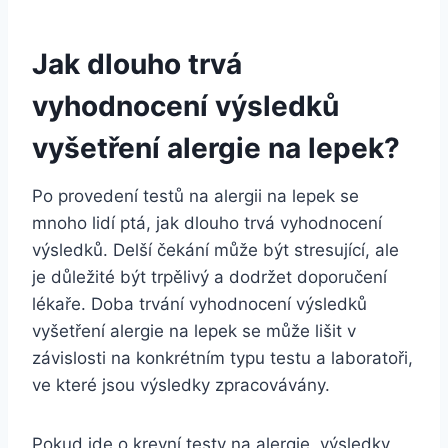
Jak dlouho trvá
⁣vyhodnocení výsledků
vyšetření alergie na​ lepek?
Po provedení testů na alergii na lepek se
mnoho ⁢lidí ptá, jak‍ dlouho trvá vyhodnocení
výsledků. Delší čekání může⁢ být stresující, ⁤ale
je ⁤důležité ‌být trpělivý a dodržet ‍doporučení
lékaře. Doba⁢ trvání⁤ vyhodnocení výsledků
vyšetření alergie na lepek se může lišit v
‌závislosti ‍na konkrétním typu ‍testu a laboratoři,
ve které jsou výsledky zpracovávány.
Pokud jde o‍ krevní testy ‌na alergie, výsledky⁣