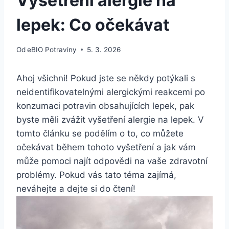
Vyšetření alergie na
lepek: Co očekávat
Od
eBIO Potraviny
5. 3. 2026
Ahoj všichni! Pokud jste se někdy potýkali ⁤s
neidentifikovatelnými alergickými reakcemi po
konzumaci potravin obsahujících lepek, pak
⁣byste ⁤měli ​zvážit‌ vyšetření alergie na‍ lepek. V
tomto článku se podělím o to, ⁣co můžete
očekávat‍ během tohoto vyšetření a jak⁢ vám⁢
může‍ pomoci najít odpovědi na vaše zdravotní​
problémy. Pokud vás tato téma zajímá,⁢
neváhejte ⁤a dejte ⁣si do čtení!