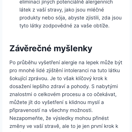
eliminaci jiných potenciálně alergenních
látek z vaší stravy,⁢ jako jsou mléčné
produkty⁢ nebo sója, abyste ‌zjistili, zda jsou
tyto‌ látky zodpovědné za vaše obtíže.
Závěrečné myšlenky
Po průběhu vyšetření alergie ‌na lepek⁤ může ⁢být
pro mnohé ⁤lidé zjištění intoleranci na tuto ⁣látku
šokující zprávou. Je to ‍však ‌klíčový krok k
dosažení⁣ lepšího ⁢zdraví a ⁢pohody. S⁣ nabytými
znalostmi o ⁢celkovém procesu a ⁣co očekávat, ​
můžete jít do vyšetření s ⁢klidnou myslí a
připraveností na ​všechny možnosti.
Nezapomeňte, že⁢ výsledky mohou přinést
změny ⁤ve vaší stravě, ale to je jen první krok k