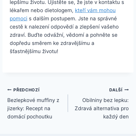
lepšímu životu. Ujistěte se, že⁢ jste‍ v kontaktu s
lékařem nebo dietologem,
kteří vám mohou
pomoci
s dalším postupem. ⁢Jste na správné
cestě k nalezení odpovědí a zlepšení vašeho
zdraví. ⁢Buďte odvážní,⁤ vědomí a pohněte se
dopředu směrem ke ‍zdravějšímu ‌a
šťastnějšímu životu!
Navigace
PŘEDCHOZÍ
DALŠÍ
Bezlepkové muffiny z
Obilniny bez lepku:
pro
jizerky: Recept na
Zdravá alternativa pro
příspěvek
domácí pochoutku
každý den