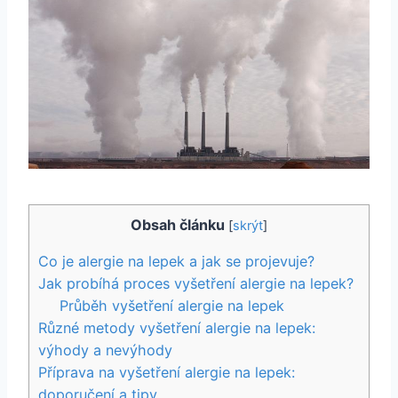
Obsah článku
[
skrýt
]
Co je alergie na lepek a jak se ​projevuje?
Jak probíhá proces vyšetření alergie‌ na lepek?
Průběh vyšetření alergie na lepek
Různé​ metody vyšetření ⁣alergie na lepek:
⁣výhody⁤ a nevýhody
Příprava na vyšetření alergie na lepek:
doporučení ‌a tipy