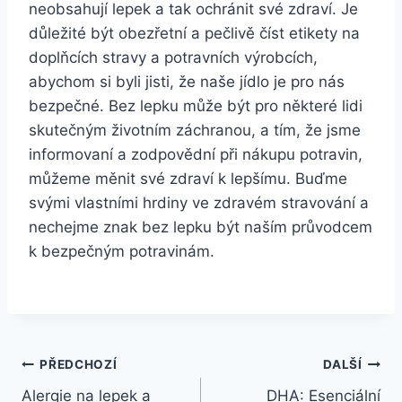
neobsahují lepek a tak ochránit své zdraví. Je
důležité být obezřetní a pečlivě číst etikety na
doplňcích stravy a potravních výrobcích,
abychom si byli jisti, že naše jídlo je pro nás
bezpečné. Bez lepku může být pro některé lidi
skutečným životním záchranou, a tím, že jsme
informovaní a zodpovědní při nákupu potravin,
můžeme měnit své zdraví k lepšímu. Buďme
svými vlastními hrdiny ve zdravém stravování a
nechejme znak bez lepku být naším průvodcem
k bezpečným potravinám.
Navigace
PŘEDCHOZÍ
DALŠÍ
Alergie na lepek a
DHA: Esenciální