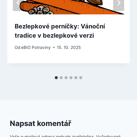
Bezlepkové perníčky: Vánoční
tradice v bezlepkové verzi
Od
eBIO Potraviny
15. 10. 2025
Napsat komentář
Vaše e-mailová adresa nebude zveřejněna.
Vyžadované