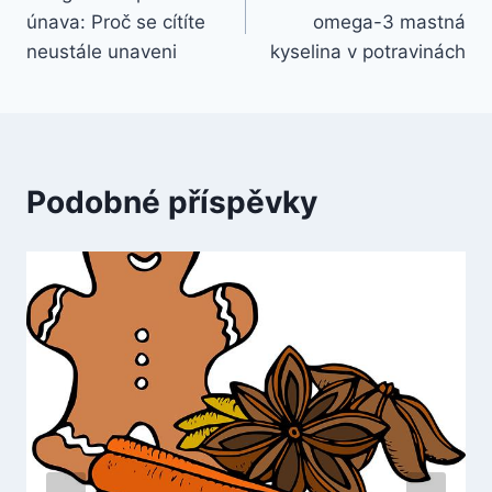
pro
únava: Proč se cítíte
omega-3 mastná
příspěvek
neustále unaveni
kyselina v potravinách
Podobné příspěvky