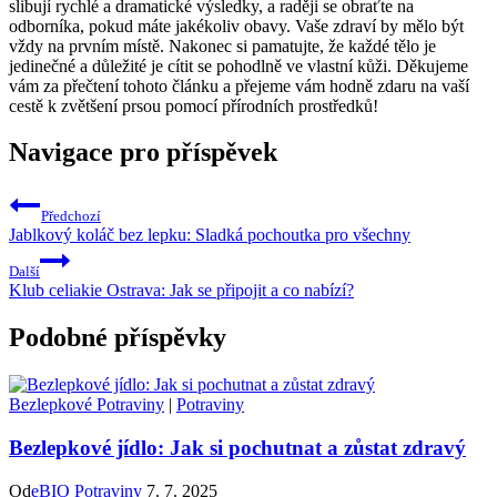
slibují rychlé a dramatické výsledky, a raději se obraťte na
odborníka, pokud máte jakékoliv obavy. Vaše zdraví by mělo být
vždy na prvním místě. Nakonec si pamatujte, že každé tělo je
jedinečné a důležité je cítit se pohodlně ve vlastní kůži. Děkujeme
vám za přečtení tohoto článku a přejeme vám hodně zdaru na vaší
cestě k zvětšení prsou pomocí přírodních prostředků!
Navigace pro příspěvek
Předchozí
Jablkový koláč bez lepku: Sladká pochoutka pro všechny
Další
Klub celiakie Ostrava: Jak se připojit a co nabízí?
Podobné příspěvky
Bezlepkové Potraviny
|
Potraviny
Bezlepkové jídlo: Jak si pochutnat a zůstat zdravý
Od
eBIO Potraviny
7. 7. 2025