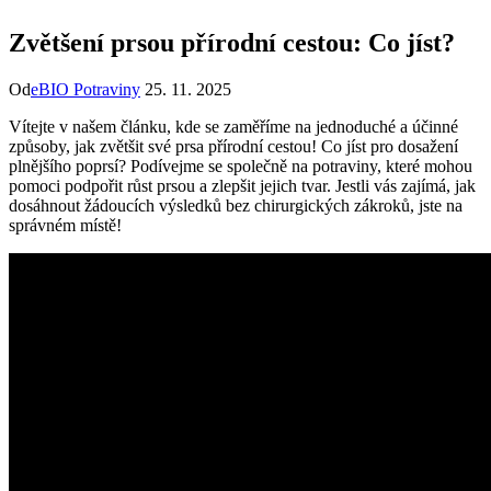
Zvětšení prsou přírodní cestou: Co jíst?
Od
eBIO Potraviny
25. 11. 2025
Vítejte v našem článku, kde se zaměříme na jednoduché a účinné
způsoby, jak zvětšit své prsa přírodní cestou! Co jíst pro dosažení
plnějšího poprsí? Podívejme se společně na potraviny, které mohou
pomoci podpořit růst prsou a zlepšit jejich tvar. Jestli vás zajímá, jak
dosáhnout žádoucích výsledků bez chirurgických zákroků, jste na
správném místě!