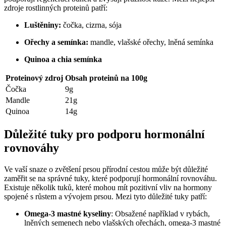
zdroje rostlinných proteinů patří:
Luštěniny:
čočka, cizrna, sója
Ořechy a semínka:
mandle, vlašské ořechy, lněná semínka
Quinoa a chia semínka
Proteinový zdroj
Obsah proteinů na 100g
Čočka
9g
Mandle
21g
Quinoa
14g
Důležité tuky pro podporu hormonální
rovnováhy
Ve vaší snaze o zvětšení prsou přírodní cestou může být důležité
zaměřit se na správné tuky, které podporují hormonální rovnováhu.
Existuje několik tuků, které mohou mít pozitivní vliv na hormony
spojené s růstem a vývojem prsou. Mezi tyto důležité tuky patří:
Omega-3 mastné kyseliny
: Obsažené například v rybách,
lněných semenech nebo vlašských ořechách, omega-3 mastné