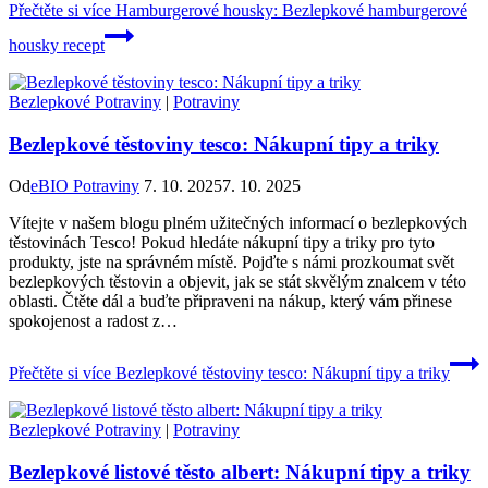
Přečtěte si více
Hamburgerové housky: Bezlepkové hamburgerové
housky recept
Bezlepkové Potraviny
|
Potraviny
Bezlepkové těstoviny tesco: Nákupní tipy a triky
Od
eBIO Potraviny
7. 10. 2025
7. 10. 2025
Vítejte v našem blogu plném užitečných informací o bezlepkových
těstovinách Tesco! Pokud hledáte nákupní tipy a triky pro tyto
produkty, jste na správném místě. Pojďte s námi prozkoumat svět
bezlepkových těstovin a objevit, jak se stát skvělým znalcem v této
oblasti. Čtěte dál a buďte připraveni na nákup, který vám přinese
spokojenost a radost z…
Přečtěte si více
Bezlepkové těstoviny tesco: Nákupní tipy a triky
Bezlepkové Potraviny
|
Potraviny
Bezlepkové listové těsto albert: Nákupní tipy a triky