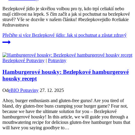
Bezlepkové jídlo je skvělou volbou pro ty, kdo trpí celiakií nebo
mají citlivost na lepek. S čím začít a jak si pochutnat na bezlepkové
stravě? Vše se dozvíte v našem článku! #bezlepkovejidlo #celiakie
#zdravastrava
Přečtěte si více
Bezlepkové jídlo: Jak si pochutnat a zůstat zdravý
Bezlepkové Potraviny
|
Potraviny
Hamburgerové housky: Bezlepkové hamburgerové
housky recept
Od
eBIO Potraviny
27. 12. 2025
Ahoy, burger enthusiasts and‍ gluten-free⁣ gurus! Are you tired of⁣
bland, dry ‌gluten-free ⁢buns cramping your burger game? Fear not,
because we have the ultimate ⁤solution for you – Bezlepkové
hamburgerové housky! In this article, we will guide you through a
mouthwatering recipe ‍for delicious gluten-free hamburger buns ‌that
will have you saying goodbye to…