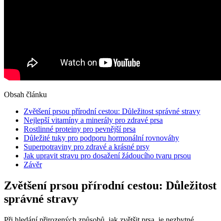
Obsah článku
Zvětšení prsou přírodní cestou: Důležitost správné stravy
Nejlepší vitamíny a minerály pro zdravé prsa
Rostlinné proteiny pro pevnější prsa
Důležité tuky pro podporu hormonální rovnováhy
Superpotraviny pro zdravé a krásné prsy
Jak upravit stravu pro dosažení žádoucího tvaru prsou
Závěr
Zvětšení prsou přírodní cestou: Důležitost
správné stravy
Při hledání přirozených způsobů, jak zvětšit prsa, je nezbytné