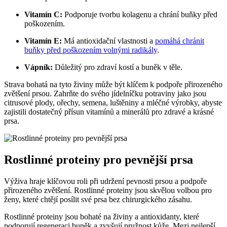
Vitamín C:
Podporuje tvorbu kolagenu a chrání buňky před
poškozením.
Vitamín E:
Má antioxidační vlastnosti a
pomáhá chránit
buňky před poškozením volnými radikály
.
Vápník:
Důležitý pro zdraví kostí a buněk v těle.
Strava bohatá na tyto živiny může být klíčem k podpoře přirozeného
zvětšení prsou. Zahrňte do svého jídelníčku potraviny jako jsou
citrusové plody, ořechy, semena, luštěniny a mléčné výrobky, abyste
zajistili dostatečný přísun vitamínů a minerálů pro zdravé a krásné
prsa.
Rostlinné proteiny pro pevnější prsa
Výživa hraje klíčovou roli při udržení pevnosti prsou a podpoře
přirozeného zvětšení. Rostlinné proteiny jsou skvělou volbou pro
ženy, které chtějí posílit své prsa bez chirurgického zásahu.
Rostlinné proteiny jsou bohaté na živiny a antioxidanty, které
podporují regeneraci buněk a zvyšují pružnost kůže. Mezi nejlepší