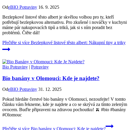
Od
eBIO Potraviny
16. 9. 2025
Bezlepkové listové těsto albert je skvělou volbou pro ty, kteří
potřebují bezlepkovou alternativu. Pro zkušené i nováčky v kuchyni
máme pár nakupovacích tipů a triků, jak si s ním poradit bez
problémů. Čtěte dál!
Přečtěte si více
Bezlepkové listové těsto albert: Nákupní tipy a triky
Bio Potraviny
|
Potraviny
Bio banány v Olomouci: Kde je najdete?
Od
eBIO Potraviny
31. 12. 2025
Pokud hledáte čerstvé bio banány v Olomouci, nezoufejte! V tomto
článku vám řekneme, kde je najdete a co se skrývá za tímto zeleným
ovocem. Buďte připraveni na zdravou pochoutku! 🍌 #bio #banány
#Olomouc
Přečtěte si více
Bio banány v Olomouci: Kde je najdete?