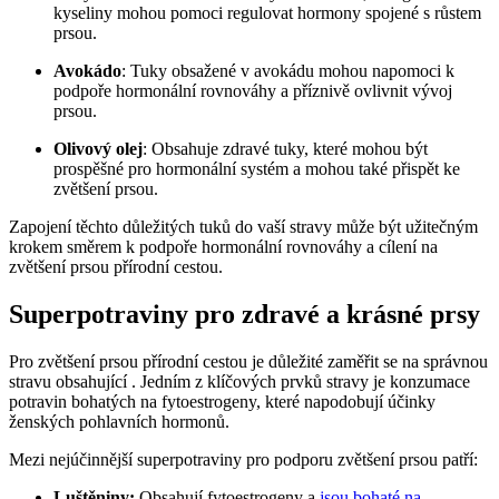
kyseliny mohou pomoci regulovat hormony spojené s růstem
prsou.
Avokádo
: Tuky obsažené v avokádu mohou napomoci k
podpoře hormonální rovnováhy a příznivě ovlivnit vývoj
prsou.
Olivový olej
: Obsahuje zdravé tuky, které mohou být
prospěšné pro hormonální systém a mohou také přispět ke
zvětšení prsou.
Zapojení těchto důležitých tuků do vaší stravy může být užitečným
krokem směrem k podpoře hormonální rovnováhy a cílení na
zvětšení prsou přírodní cestou.
Superpotraviny pro zdravé a krásné prsy
Pro zvětšení prsou přírodní cestou je důležité zaměřit se na správnou
stravu obsahující . Jedním z klíčových prvků stravy je konzumace
potravin bohatých na fytoestrogeny, které napodobují účinky
ženských pohlavních hormonů.
Mezi nejúčinnější superpotraviny pro podporu zvětšení prsou patří:
Luštěniny:
Obsahují fytoestrogeny a
jsou bohaté na