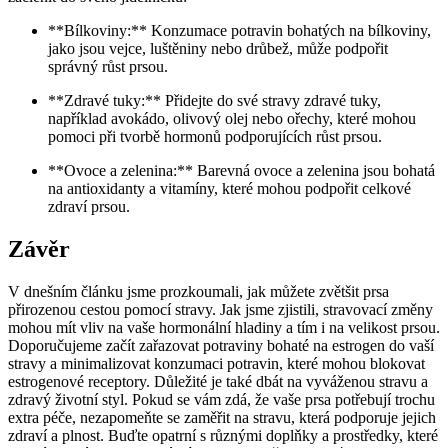
**Bílkoviny:** Konzumace potravin bohatých na bílkoviny,
jako jsou vejce, luštěniny nebo drůbež, může podpořit
správný růst prsou.
**Zdravé tuky:** Přidejte do své stravy zdravé tuky,
například avokádo, olivový olej nebo ořechy, které mohou
pomoci při tvorbě hormonů podporujících růst prsou.
**Ovoce a zelenina:** Barevná ovoce a zelenina jsou bohatá
na antioxidanty a vitamíny, které mohou podpořit celkové
zdraví prsou.
Závěr
V dnešním článku jsme prozkoumali, jak můžete zvětšit prsa
přirozenou cestou pomocí stravy. Jak jsme zjistili, stravovací změny
mohou mít vliv na vaše hormonální hladiny a tím i na velikost prsou.
Doporučujeme začít zařazovat potraviny bohaté na estrogen do vaší
stravy a minimalizovat konzumaci potravin, které mohou blokovat
estrogenové receptory. Důležité je také dbát na vyváženou stravu a
zdravý životní styl. Pokud se vám zdá, že vaše prsa potřebují trochu
extra péče, nezapomeňte se zaměřit na stravu, která podporuje jejich
zdraví a plnost. Buďte opatrní s různými doplňky a prostředky, které