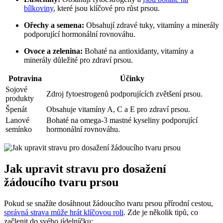
bílkoviny
, které jsou klíčové pro růst prsou.
Ořechy a semena:
Obsahují zdravé tuky, vitamíny a minerály
podporující hormonální rovnováhu.
Ovoce a zelenina:
Bohaté na antioxidanty, vitamíny a
minerály důležité pro zdraví prsou.
Potravina
Účinky
Sojové
Zdroj fytoestrogenů podporujících zvětšení prsou.
produkty
Špenát
Obsahuje vitamíny A, C a E pro zdraví prsou.
Lanové
Bohaté na omega-3 mastné kyseliny podporující
semínko
hormonální rovnováhu.
Jak upravit stravu pro dosažení
žádoucího tvaru prsou
Pokud se snažíte dosáhnout žádoucího tvaru prsou přírodní cestou,
správná strava může hrát klíčovou roli
. Zde je několik tipů, co
začlenit do svého jídelníčku: