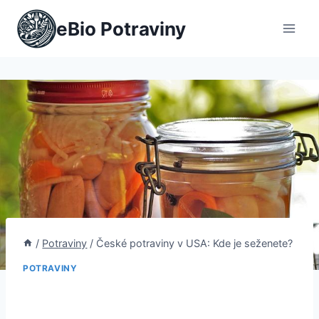
Přeskočit
eBio Potraviny
na
obsah
/
Potraviny
/
České potraviny v USA: Kde je seženete?
POTRAVINY