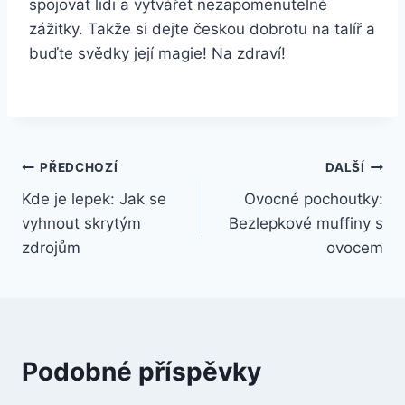
spojovat lidi a vytvářet nezapomenutelné
zážitky. Takže si dejte českou dobrotu na talíř a
buďte svědky její magie! Na zdraví!
Navigace
PŘEDCHOZÍ
DALŠÍ
Kde je lepek: Jak se
Ovocné pochoutky:
pro
vyhnout skrytým
Bezlepkové muffiny s
příspěvek
zdrojům
ovocem
Podobné příspěvky