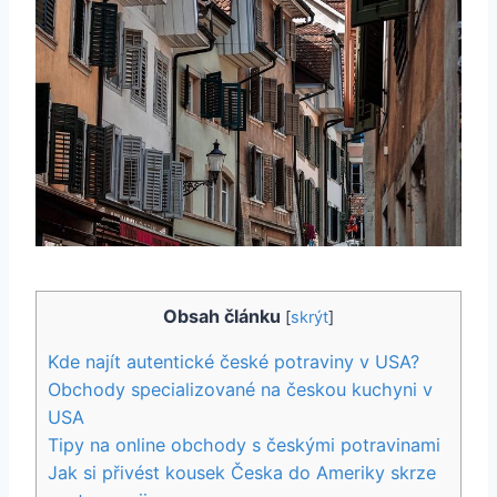
Obsah článku
[
skrýt
]
Kde najít autentické české potraviny v USA?
Obchody specializované na českou kuchyni v
USA
Tipy na online obchody s českými potravinami
Jak si přivést kousek Česka do Ameriky skrze