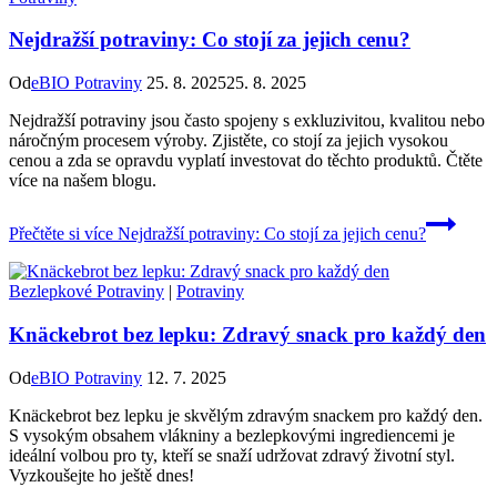
Nejdražší potraviny: Co stojí za jejich cenu?
Od
eBIO Potraviny
25. 8. 2025
25. 8. 2025
Nejdražší potraviny jsou často spojeny s exkluzivitou, kvalitou nebo
náročným procesem výroby. Zjistěte, co stojí za jejich vysokou
cenou a zda se opravdu vyplatí investovat do těchto produktů. Čtěte
více na našem blogu.
Přečtěte si více
Nejdražší potraviny: Co stojí za jejich cenu?
Bezlepkové Potraviny
|
Potraviny
Knäckebrot bez lepku: Zdravý snack pro každý den
Od
eBIO Potraviny
12. 7. 2025
Knäckebrot bez lepku je skvělým zdravým snackem pro každý den.
S vysokým obsahem vlákniny a bezlepkovými ingrediencemi je
ideální volbou pro ty, kteří se snaží udržovat zdravý životní styl.
Vyzkoušejte ho ještě dnes!