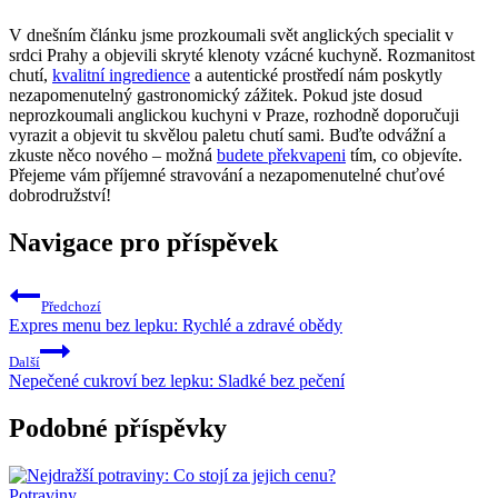
V dnešním článku jsme prozkoumali svět anglických specialit v
srdci Prahy a objevili skryté klenoty vzácné kuchyně. Rozmanitost
chutí,
kvalitní ingredience
a autentické prostředí nám poskytly
nezapomenutelný gastronomický zážitek. Pokud jste dosud
neprozkoumali anglickou kuchyni v Praze, rozhodně doporučuji
vyrazit a objevit tu skvělou paletu chutí sami. Buďte odvážní a
zkuste něco nového – možná
budete překvapeni
tím, co objevíte.
Přejeme vám příjemné stravování a nezapomenutelné chuťové
dobrodružství!
Navigace pro příspěvek
Předchozí
Expres menu bez lepku: Rychlé a zdravé obědy
Další
Nepečené cukroví bez lepku: Sladké bez pečení
Podobné příspěvky
Potraviny