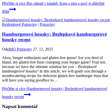
Přečtěte si více
Bio odpad v kladně: Kam s ním a proč je důležité
třídit
Bezlepkové Potraviny
|
Potraviny
Hamburgerové housky: Bezlepkové hamburgerové
housky recept
Od
eBIO Potraviny
27. 12. 2025
Ahoy, burger enthusiasts and‍ gluten-free⁣ gurus! Are you tired of⁣
bland, dry ‌gluten-free ⁢buns cramping your burger game? Fear not,
because we have the ultimate ⁤solution for you – Bezlepkové
hamburgerové housky! In this article, we will guide you through a
mouthwatering recipe ‍for delicious gluten-free hamburger buns ‌that
will have you saying goodbye to…
Přečtěte si více
Hamburgerové housky: Bezlepkové hamburgerové
housky recept
Napsat komentář