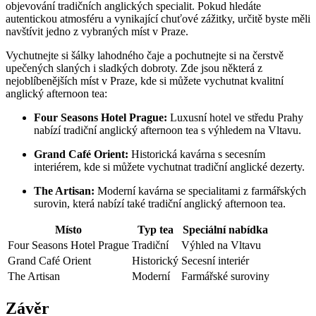
objevování tradičních anglických specialit. Pokud hledáte
autentickou atmosféru a vynikající chuťové zážitky, určitě byste měli
navštívit jedno z vybraných míst v Praze.
Vychutnejte si šálky lahodného čaje a pochutnejte si na čerstvě
upečených slaných i sladkých dobroty. Zde jsou některá z
nejoblíbenějších míst v Praze, kde si můžete vychutnat kvalitní
anglický afternoon tea:
Four Seasons Hotel Prague:
Luxusní hotel ve středu Prahy
nabízí tradiční anglický afternoon tea s výhledem na Vltavu.
Grand Café Orient:
Historická kavárna s secesním
interiérem, kde si můžete vychutnat tradiční anglické dezerty.
The Artisan:
Moderní kavárna se specialitami z farmářských
surovin, která nabízí také tradiční anglický afternoon tea.
Místo
Typ tea
Speciální nabídka
Four Seasons Hotel Prague
Tradiční
Výhled na Vltavu
Grand Café Orient
Historický
Secesní interiér
The Artisan
Moderní
Farmářské suroviny
Závěr