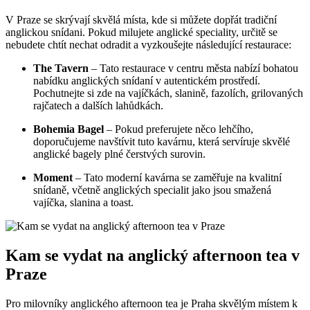
V Praze se skrývají skvělá místa, kde si můžete dopřát tradiční
anglickou snídani. Pokud milujete anglické speciality, určitě se
nebudete chtít nechat odradit a vyzkoušejte následující restaurace:
The Tavern
– Tato restaurace v centru města nabízí bohatou
nabídku anglických snídaní v autentickém prostředí.
Pochutnejte si zde na vajíčkách, slanině, fazolích, grilovaných
rajčatech a dalších lahůdkách.
Bohemia Bagel
– Pokud preferujete něco lehčího,
doporučujeme navštívit tuto kavárnu, která servíruje skvělé
anglické bagely plné čerstvých surovin.
Moment
– Tato moderní kavárna se zaměřuje na kvalitní
snídaně, včetně anglických specialit jako jsou smažená
vajíčka, slanina a toast.
Kam se vydat na anglický afternoon tea v
Praze
Pro milovníky anglického afternoon tea je Praha skvělým místem k