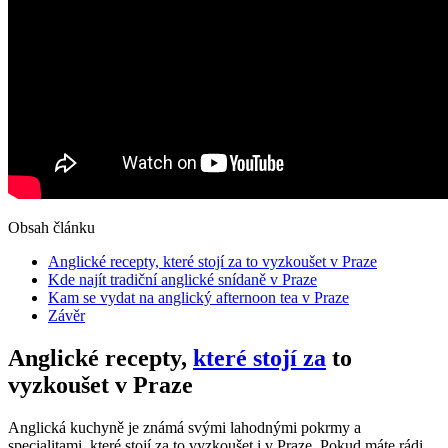
Obsah článku
Anglické recepty, které stojí za to vyzkoušet v Praze
Kde najít tradiční anglické snídaně v Praze
Kam se vydat na anglický afternoon tea v Praze
Závěr
Anglické recepty,
které stojí za
to
vyzkoušet v Praze
Anglická kuchyně je známá svými lahodnými pokrmy a
specialitami, které stojí za to vyzkoušet i v Praze. Pokud máte rádi