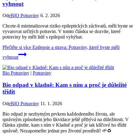
vyhnout
Od
eBIO Potraviny
6. 2. 2026
Chcete-li minimalizovat riziko epileptických záchvatů, měli byste se
vyvarovat určitých potravin. V tomto článku se dozvíte, které
potraviny by měli lidé s epilepsií vyhýbat.
Přečtěte si více
Epilepsie a strava: Potraviny, které byste měli
vyhnout
Bio Potraviny
|
Potraviny
Bio odpad v kladně: Kam s ním a proč je důležité
třídit
Od
eBIO Potraviny
11. 1. 2026
Bio odpad je nezbytným prvkem každodenního života, ale
správným způsobem jeho likvidace ještě přibývá na důležitosti. V
článku zjistíte, kam s ním v Kladně a proč je tak klíčové ho třídit
správně. Nezapomeňte jednat pro životní prostředí! 🌱♻️