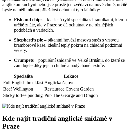
anglickou kuchyni nebo jste prostě jen zvědaví na nové chutě, určitě
byste neměli minout příležitost ochutnat tyto lahůdky:
Fish and chips
– klasická rybí specialita s hranolkami, kterou
určitě znáte, ale v Praze se dá ochutnat v nejrůznějších
podobách a variacích.
Shepherd’s pie
– pikantní hovězí masová směs s vrstvou
bramborové kaše, ideální teplý pokrm na chladné podzimní
večery.
Crumpets
– populární snídaně ve Velké Británii, do které se
zamilujete díky jejich chutné a nadýchané textuře.
Specialita
Lokace
Full English breakfast
Anglická čajovna
Beef Wellington
Restaurace Covent Garden
Sticky toffee pudding
Pub The George and Dragon
Kde najít tradiční anglické snídaně v
Praze