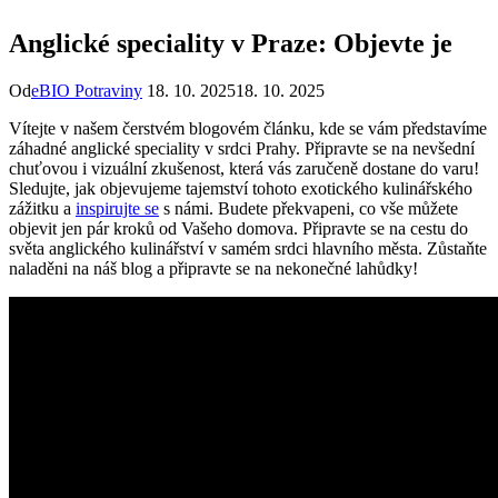
Anglické speciality v Praze: Objevte je
Od
eBIO Potraviny
18. 10. 2025
18. 10. 2025
Vítejte v našem čerstvém blogovém článku, kde se vám představíme
záhadné anglické speciality v srdci Prahy. Připravte se na nevšední
chuťovou i vizuální zkušenost, která vás zaručeně dostane do varu!
Sledujte, jak objevujeme tajemství tohoto exotického kulinářského
zážitku a
inspirujte se
s námi. Budete překvapeni, co vše můžete
objevit jen pár kroků od Vašeho domova. Připravte se na cestu do
světa anglického kulinářství v samém srdci hlavního města. Zůstaňte
naladěni na náš blog a připravte se na nekonečné lahůdky!