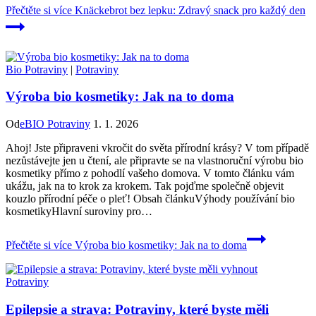
Přečtěte si více
Knäckebrot bez lepku: Zdravý snack pro každý den
Bio Potraviny
|
Potraviny
Výroba bio kosmetiky: Jak na to doma
Od
eBIO Potraviny
1. 1. 2026
Ahoj! Jste připraveni vkročit do světa přírodní krásy? V tom případě
nezůstávejte jen u čtení, ale připravte se na vlastnoruční výrobu bio
kosmetiky‍ přímo z pohodlí vašeho ‍domova. ‍V tomto⁢ článku vám
ukážu, jak na to ‍krok za krokem. Tak‌ pojďme ⁣společně objevit
kouzlo přírodní ​péče‍ o pleť! Obsah článkuVýhody používání bio
kosmetikyHlavní suroviny pro…
Přečtěte si více
Výroba bio kosmetiky: Jak na to doma
Potraviny
Epilepsie a strava: Potraviny, které byste měli