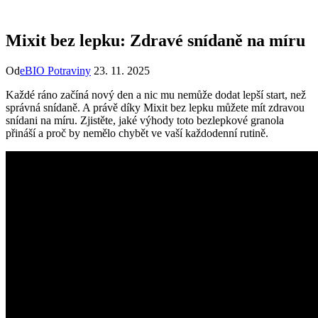
Mixit bez lepku: Zdravé snídaně na míru
Od
eBIO Potraviny
23. 11. 2025
Každé ráno začíná nový den a nic mu nemůže dodat lepší start, než
správná snídaně. A právě díky Mixit bez lepku můžete mít zdravou
snídani na míru. Zjistěte, jaké výhody toto bezlepkové granola
přináší a proč by nemělo chybět ve vaší každodenní rutině.