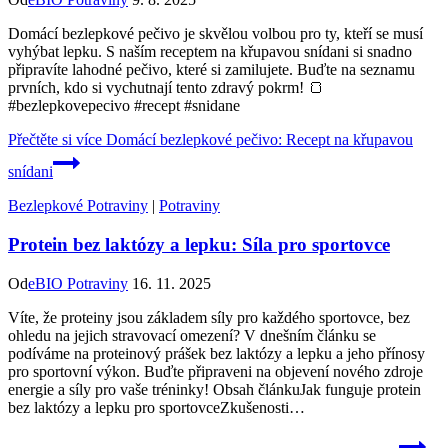
Domácí bezlepkové pečivo je skvělou volbou pro ty, kteří se musí
vyhýbat lepku. S naším receptem na křupavou snídani si snadno
připravíte lahodné pečivo, které si zamilujete. Buďte na seznamu
prvních, kdo si vychutnají tento zdravý pokrm! 🍞
#bezlepkovepecivo #recept #snidane
Přečtěte si více
Domácí bezlepkové pečivo: Recept na křupavou
snídani
Bezlepkové Potraviny
|
Potraviny
Protein bez laktózy a lepku: Síla pro sportovce
Od
eBIO Potraviny
16. 11. 2025
Víte, že proteiny jsou základem síly pro každého sportovce, bez
ohledu na jejich stravovací omezení? V dnešním článku se
podíváme na proteinový prášek bez laktózy a lepku a jeho přínosy
pro sportovní výkon. Buďte připraveni na objevení nového zdroje
energie a síly pro vaše tréninky! Obsah článkuJak funguje protein
bez laktózy a lepku pro sportovceZkušenosti…