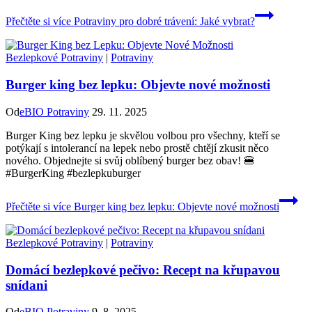
Přečtěte si více
Potraviny pro dobré trávení: Jaké vybrat?
Bezlepkové Potraviny
|
Potraviny
Burger king bez lepku: Objevte nové možnosti
Od
eBIO Potraviny
29. 11. 2025
Burger King bez lepku je skvělou volbou pro všechny, kteří se
potýkají s intolerancí na lepek nebo prostě chtějí zkusit něco
nového. Objednejte si svůj oblíbený burger bez obav! 🍔
#BurgerKing #bezlepkuburger
Přečtěte si více
Burger king bez lepku: Objevte nové možnosti
Bezlepkové Potraviny
|
Potraviny
Domácí bezlepkové pečivo: Recept na křupavou
snídani
Od
eBIO Potraviny
9. 8. 2025