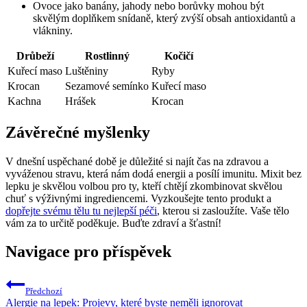
Ovoce jako banány, jahody nebo borůvky mohou být
skvělým doplňkem snídaně, který zvýší obsah antioxidantů a
vlákniny.
Drůbeží
Rostlinný
Kočičí
Kuřecí maso
Luštěniny
Ryby
Krocan
Sezamové semínko
Kuřecí maso
Kachna
Hrášek
Krocan
Závěrečné myšlenky
V dnešní uspěchané době je důležité si najít čas na zdravou a
vyváženou stravu, která nám dodá energii a posílí imunitu. Mixit bez
lepku je skvělou volbou pro ty, kteří chtějí zkombinovat skvělou
chuť s výživnými ingrediencemi. Vyzkoušejte tento produkt a
dopřejte svému tělu tu nejlepší péči
, kterou si zasloužíte. Vaše tělo
vám za to určitě poděkuje. Buďte zdraví a šťastní!
Navigace pro příspěvek
Předchozí
Alergie na lepek: Projevy, které byste neměli ignorovat