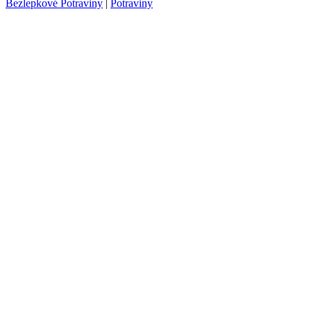
Bezlepkové Potraviny
|
Potraviny