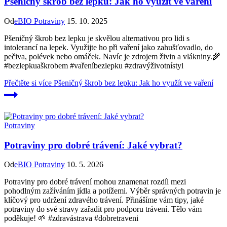
Pšeničný škrob bez lepku: Jak ho využít ve vaření
Od
eBIO Potraviny
15. 10. 2025
Pšeničný škrob bez lepku je skvělou alternativou pro lidi s
intolerancí na lepek. Využijte ho při vaření jako zahušťovadlo, do
pečiva, polévek nebo omáček. Navíc je zdrojem živin a vlákniny.🌾
#bezlepkuaškrobem #vařeníbezlepku #zdravýživotnístyl
Přečtěte si více
Pšeničný škrob bez lepku: Jak ho využít ve vaření
Potraviny
Potraviny pro dobré trávení: Jaké vybrat?
Od
eBIO Potraviny
10. 5. 2026
Potraviny pro dobré trávení mohou znamenat rozdíl mezi
pohodlným zažíváním jídla a potížemi. Výběr správných potravin je
klíčový pro udržení zdravého trávení. Přinášíme vám tipy, jaké
potraviny do své stravy zařadit pro podporu trávení. Tělo vám
poděkuje! 🌱 #zdravástrava #dobretraveni