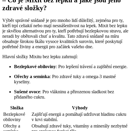
zdravé složky?
Výběr správné snídaně je pro mnoho lidí důležitý, zejména pro ty,
kteří trpí celiakií nebo mají nesnášenlivost na lepek. Mixit bez lepku
je skvělou alternativou pro ty, kteří potřebují bezlepkovou stravu, ale
neradi by obětovali chuť a kvalitu. Tato zdravá snídaně na míru
obsahuje širokou škálu vysoce kvalitních surovin, které poskytují
potřebné živiny a energii pro začátek vašeho dne.
Hlavní složky Mixitu bez lepku zahrnují:
Bezlepkové obiloviny
: Pro lepšení trávení a zajištění energie.
Ořechy a semínka
: Pro zdravé tuky a omega-3 mastné
kyseliny.
Sušené ovoce
: Pro vlákninu a přirozenou sladkost bez
přidaného cukru.
Složka
Výhody
Bezlepkové
Zajišťují energii a pomáhají udržovat hladinu cukru
obiloviny
v krvi stabilní.
Ořechy a
Obsahují zdravé tuky, vitamíny a minerály nezbytné