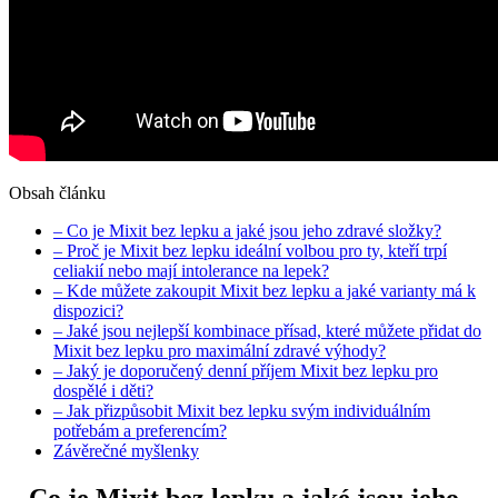
Obsah článku
– Co je Mixit bez lepku a jaké jsou jeho zdravé složky?
– Proč je Mixit bez lepku ideální volbou pro ty, kteří trpí
celiakií nebo mají intolerance na lepek?
– Kde můžete zakoupit Mixit bez lepku a jaké varianty má k
dispozici?
– Jaké jsou nejlepší kombinace přísad, které můžete přidat do
Mixit bez lepku pro maximální zdravé výhody?
– Jaký je doporučený denní příjem Mixit bez lepku pro
dospělé i děti?
– Jak přizpůsobit Mixit bez lepku svým individuálním
potřebám a preferencím?
Závěrečné myšlenky
– Co je Mixit bez lepku a jaké jsou jeho