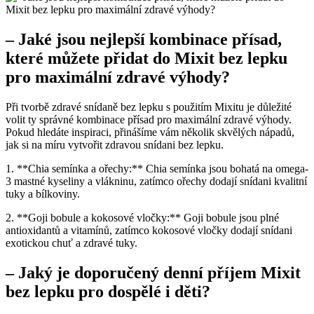
– Jaké jsou nejlepší kombinace přísad,
které můžete přidat do Mixit bez lepku
pro maximální zdravé výhody?
Při tvorbě zdravé snídaně bez lepku s použitím Mixitu je důležité
volit ty správné kombinace přísad pro maximální zdravé výhody.
Pokud hledáte inspiraci, přinášíme vám několik skvělých nápadů,
jak si na míru vytvořit zdravou snídani bez lepku.
1. **Chia semínka a ořechy:** Chia semínka jsou bohatá na omega-
3 mastné kyseliny a vlákninu, zatímco ořechy dodají snídani kvalitní
tuky a bílkoviny.
2. **Goji bobule a kokosové vločky:** Goji bobule jsou plné
antioxidantů a vitamínů, zatímco kokosové vločky dodají snídani
exotickou chuť a zdravé tuky.
– Jaký je doporučený denní příjem Mixit
bez lepku pro dospělé i děti?