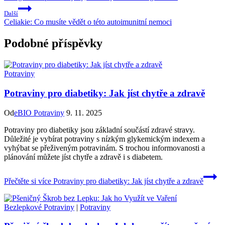
Další
Celiakie: Co musíte vědět o této autoimunitní nemoci
Podobné příspěvky
Potraviny
Potraviny pro diabetiky: Jak jíst chytře a zdravě
Od
eBIO Potraviny
9. 11. 2025
Potraviny pro diabetiky jsou základní součástí zdravé stravy.
Důležité je vybírat potraviny s nízkým glykemickým indexem a
vyhýbat se přeživeným potravinám. S trochou informovanosti a
plánování můžete jíst chytře a zdravě i s diabetem.
Přečtěte si více
Potraviny pro diabetiky: Jak jíst chytře a zdravě
Bezlepkové Potraviny
|
Potraviny