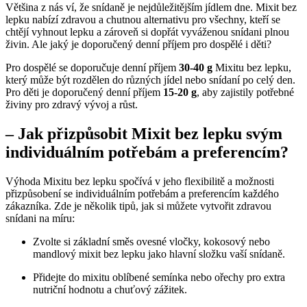
Většina z nás ví, že snídaně je nejdůležitějším jídlem dne. Mixit bez
lepku nabízí zdravou a chutnou alternativu pro všechny, kteří se
chtějí vyhnout lepku a zároveň si dopřát vyváženou snídani plnou
živin. Ale jaký je doporučený denní příjem pro dospělé i děti?
Pro dospělé se doporučuje denní příjem
30-40 g
Mixitu bez lepku,
který může být rozdělen do různých jídel nebo snídaní po celý den.
Pro děti je doporučený denní příjem
15-20 g
, aby zajistily potřebné
živiny pro zdravý vývoj a růst.
– Jak přizpůsobit Mixit bez lepku svým
individuálním potřebám a preferencím?
Výhoda Mixitu bez lepku spočívá v jeho flexibilitě a možnosti
přizpůsobení se individuálním potřebám a preferencím každého
zákazníka. Zde je několik tipů, jak si můžete vytvořit zdravou
snídani na míru:
Zvolte si základní směs ovesné vločky, kokosový nebo
mandlový mixit bez lepku jako hlavní složku vaší snídaně.
Přidejte do mixitu oblíbené semínka nebo ořechy pro extra
nutriční hodnotu a chuťový zážitek.