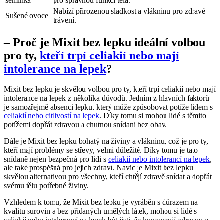
semínka
pro správnou funkci těla.
Nabízí přirozenou sladkost a vlákninu pro zdravé
Sušené ovoce
trávení.
– Proč je Mixit bez lepku ideální volbou
pro ty,
kteří trpí celiakií nebo mají
intolerance na lepek
?
Mixit bez lepku je skvělou volbou pro ty, kteří trpí celiakií nebo mají
intolerance na lepek z několika důvodů. Jedním z hlavních faktorů
je samozřejmě absenci lepku, který může způsobovat potíže lidem s
celiakií nebo citlivostí na lepek
. Díky tomu si mohou lidé s těmito
potížemi dopřát zdravou a chutnou snídani bez obav.
Dále je Mixit bez lepku bohatý na živiny a vlákninu, což je pro ty,
kteří mají problémy se střevy, velmi důležité. Díky tomu je tato
snídaně nejen bezpečná pro lidi s
celiakií nebo intolerancí na lepek
,
ale také prospěšná pro jejich zdraví. Navíc je Mixit bez lepku
skvělou alternativou pro všechny, kteří chtějí zdravě snídat a dopřát
svému tělu potřebné živiny.
Vzhledem k tomu, že Mixit bez lepku je vyráběn s důrazem na
kvalitu surovin a bez přidaných umělých látek, mohou si lidé s
celiakií nebo intolerancí na lepek být jisti, že konzumují zdravou a