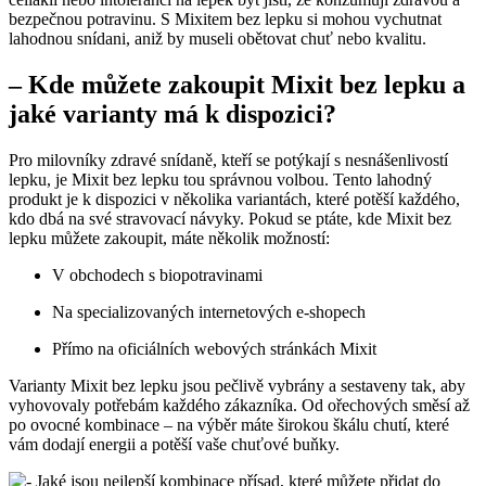
bezpečnou potravinu. S Mixitem bez lepku si mohou vychutnat
lahodnou snídani, aniž by museli obětovat chuť nebo kvalitu.
– Kde můžete zakoupit Mixit bez lepku a
jaké varianty má k dispozici?
Pro milovníky zdravé snídaně, kteří se potýkají s nesnášenlivostí
lepku, je Mixit bez lepku tou správnou volbou. Tento lahodný
produkt je k dispozici v několika variantách, které potěší každého,
kdo dbá na své stravovací návyky. Pokud se ptáte, kde Mixit bez
lepku můžete zakoupit, máte několik možností:
V obchodech s biopotravinami
Na specializovaných internetových e-shopech
Přímo na oficiálních webových stránkách Mixit
Varianty Mixit bez lepku jsou pečlivě vybrány a sestaveny tak, aby
vyhovovaly potřebám každého zákazníka. Od ořechových směsí až
po ovocné kombinace – na výběr máte širokou škálu chutí, které
vám dodají energii a potěší vaše chuťové buňky.