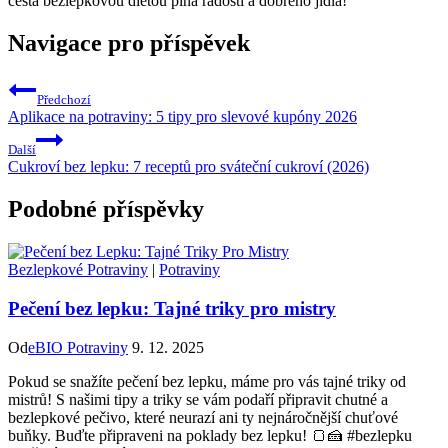
cesta bezlepkovou dietou plná radosti a dobrého jídla!
Navigace pro příspěvek
Předchozí
Aplikace na potraviny: 5 tipy pro slevové kupóny 2026
Další
Cukroví bez lepku: 7 receptů pro sváteční cukroví (2026)
Podobné příspěvky
Bezlepkové Potraviny
|
Potraviny
Pečení bez lepku: Tajné triky pro mistry
Od
eBIO Potraviny
9. 12. 2025
Pokud se snažíte pečení bez lepku, máme pro vás tajné triky od
mistrů! S našimi tipy a triky se vám podaří připravit chutné a
bezlepkové pečivo, které neurazí ani ty nejnáročnější chuťové
buňky. Buďte připraveni na poklady bez lepku! 🍞🍰 #bezlepku