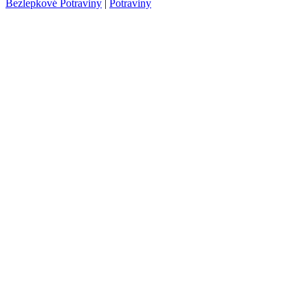
Bezlepkové Potraviny
|
Potraviny