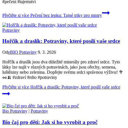
#pečení #tajemství
Přečtěte si více
Pečení bez lepku: Tajné triky pro mistry
Potraviny
Hořčík a draslík: Potraviny, které posílí vaše srdce
Od
eBIO Potraviny
9. 3. 2026
Hořčík a draslík jsou dva důležité minerály pro zdraví srdce. Tyto
látky lze najít v různých potravinách, jako jsou ořechy, semena,
luštěniny nebo zelenina. Dopřejte svému srdci správnou výživu! 🥦
🥜🍌 #zdraví #rdio #potraviny
Přečtěte si více
Hořčík a draslík: Potraviny, které posílí vaše srdce
Bio Potraviny
|
Potraviny
Bio čaj pro děti: Jak si ho vyrobit a proč