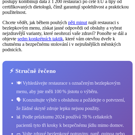
postupy kombinují data z 1 200 restaurací po celé EU a tipy od
certifikovaných dietologů, čímž garantují spolehlivost a praktickou
použitelnost.
Chcete vědět, jak během pouhých
pěti minut
najít restauraci s
bezlepkovým menu, získat jasné odpovědi od obsluhy a vybrat
nejzdravější varianty, které neohrozí vaše zdraví? Ponořte se dál a
objevte
sedm konkrétních taktik
, které vám otevřou dveře k
chutnému a bezpečnému stolování i v nejrušnějších městských
podnicích.
⚡ Stručně řečeno
🍽️ Vyhledávejte restaurace s označeným bezlepkovým
menu, aby jste měli 100 % jistotu o výběru.
🗣️ Konzultujte výběr s obsluhou a požádejte o potvrzení,
že žádné skryté zdroje lepku nejsou použity.
📊 Podle průzkumu 2024 používá 78 % celiakních
pacientů tyto tři kroky k bezpečnému jídlu mimo domov.
🥗 Volte zdravé bezlepkové potraviny, např. quinoa nebo