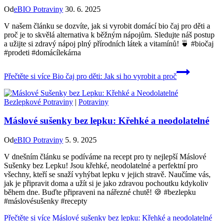
Od
eBIO Potraviny
30. 6. 2025
V našem článku se dozvíte, jak si vyrobit domácí bio čaj pro děti a
proč je to skvělá alternativa k běžným nápojům. Sledujte náš postup
a užijte si zdravý nápoj plný přírodních látek a vitamínů! 🍵 #biočaj
#prodeti #domácílekárna
Přečtěte si více
Bio čaj pro děti: Jak si ho vyrobit a proč
Bezlepkové Potraviny
|
Potraviny
Máslové sušenky bez lepku: Křehké a neodolatelné
Od
eBIO Potraviny
5. 9. 2025
V dnešním článku se podíváme na recept pro ty nejlepší Máslové
Sušenky bez Lepku! Jsou křehké, neodolatelné a perfektní pro
všechny, kteří se snaží vyhýbat lepku v jejich stravě. Naučíme vás,
jak je připravit doma a užít si je jako zdravou pochoutku kdykoliv
během dne. Buďte připraveni na nářezné chutě! 🍪 #bezlepku
#máslovésušenky #recepty
Přečtěte si více
Máslové sušenky bez lepku: Křehké a neodolatelné