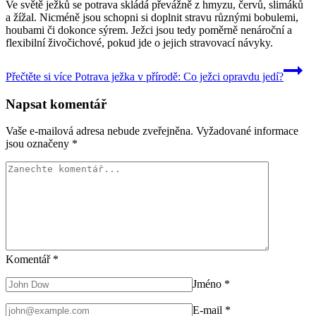
Ve světě ježků se potrava skládá převážně z hmyzu, červů, slimáků
a žížal. Nicméně jsou schopni si doplnit stravu různými bobulemi,
houbami či dokonce sýrem. Ježci jsou tedy poměrně nenároční a
flexibilní živočichové, pokud jde o jejich stravovací návyky.
Přečtěte si více
Potrava ježka v přírodě: Co ježci opravdu jedí?
Napsat komentář
Vaše e-mailová adresa nebude zveřejněna.
Vyžadované informace
jsou označeny
*
Komentář
*
Jméno
*
E-mail
*