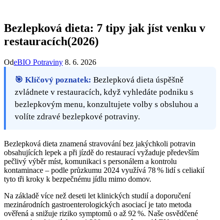
Bezlepková dieta: 7 tipy jak jíst venku v
restauracích(2026)
Od
eBIO Potraviny
8. 6. 2026
🎯 Klíčový poznatek:
Bezlepková dieta úspěšně
zvládnete v restauracích, když vyhledáte podniku s
bezlepkovým menu, konzultujete volby s obsluhou a
volíte zdravé bezlepkové potraviny.
Bezlepková dieta znamená stravování bez jakýchkoli potravin
obsahujících lepek a při jízdě do restaurací vyžaduje především
pečlivý výběr míst, komunikaci s personálem a kontrolu
kontaminace – podle průzkumu 2024 využívá 78 % lidí s celiakií
tyto tři kroky k bezpečnému jídlu mimo domov.
Na základě více než deseti let klinických studií a doporučení
mezinárodních gastroenterologických asociací je tato metoda
ověřená a snižuje riziko symptomů o až 92 %. Naše osvědčené