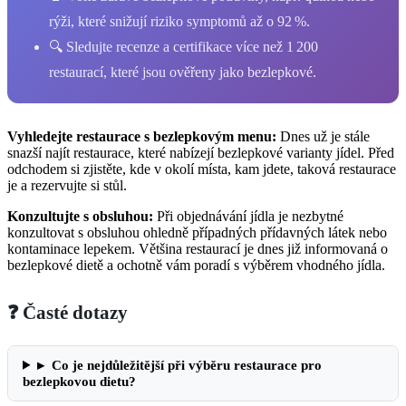
rýži, které snižují riziko symptomů až o 92 %.
🔍 Sledujte recenze a certifikace více než 1 200
restaurací, které jsou ověřeny jako bezlepkové.
Vyhledejte restaurace s bezlepkovým menu:
Dnes už je stále
snazší najít restaurace, které nabízejí bezlepkové varianty jídel. Před
odchodem si zjistěte, kde v okolí místa, kam jdete, taková restaurace
je a rezervujte si stůl.
Konzultujte s obsluhou:
Při objednávání jídla je nezbytné
konzultovat s obsluhou ohledně případných přídavných látek nebo
kontaminace lepekem. Většina restaurací je dnes již informovaná o
bezlepkové dietě a ochotně vám poradí s výběrem vhodného jídla.
❓ Časté dotazy
▸
Co je nejdůležitější při výběru restaurace pro
bezlepkovou dietu?