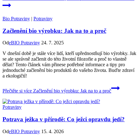
Bio Potraviny
|
Potraviny
Začlenění bio výrobku: Jak na to a proč
Od
eBIO Potraviny
24. 7. 2025
V dnešní době je stále více lidí, kteří upřednostňují bio výrobky. Jak
se ale správně začlenit do této životní filozofie a proč to vlastně
dělat? Tento článek vám přinese potřebné informace a tipy pro
jednoduché začlenění bio produktů do vašeho života. Buďte zdraví
a ekologičtí!
Přečtěte si více
Začlenění bio výrobku: Jak na to a proč
Potraviny
Potrava ježka v přírodě: Co ježci opravdu jedí?
Od
eBIO Potraviny
15. 4. 2026