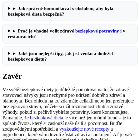
▸
Jak správně komunikovat s obsluhou, aby byla
bezlepková dieta bezpečná?
▸
Proč je vhodné volit zdravé
bezlepkové potraviny
i v
restauracích?
▸
Jaké jsou nejlepší tipy, jak jíst venku a dodržet
bezlepkovou dietu?
Závěr
Ve světě bezlepkové diety je důležité pamatovat na to, že zdravé
stravovací návyky jsou nezbytné pro udržení dobrého zdraví a
blahobytu. Bez ohledu na to, zda máte celiakii nebo jen preferujete
bezlepkovou stravu, můžete si užít rozmanitost chutí a zdravé
výhody, pokud si pečlivě vybíráte potraviny, které konzumujete.
Pamatujte, že
bezlepková dieta
je více než jen módní trend – je to
způsob života, který si zaslouží naše úsilí a pozornost. Buďte
zodpovědnými spotřebiteli a
vyzkoušejte nové recepty
a
ingredience, které vám dovolí zůstat zdraví a spokojení. Ať je vaše