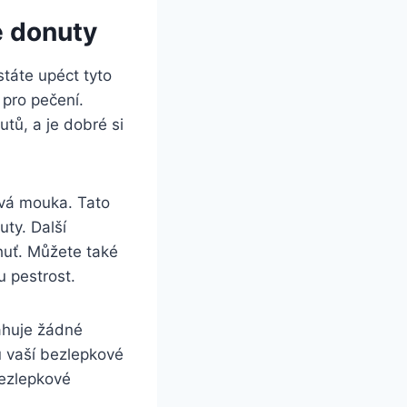
é donuty
táte upéct tyto
 pro pečení.
tů, a je dobré si
ová mouka. Tato
ty. Další
huť. Můžete také
u pestrost.
sahuje žádné
u vaší bezlepkové
bezlepkové