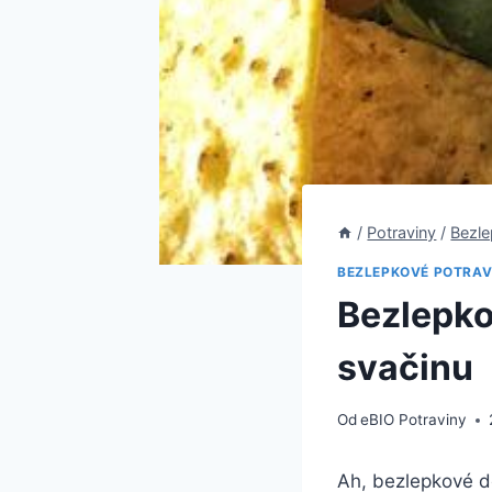
/
Potraviny
/
Bezle
BEZLEPKOVÉ POTRAV
Bezlepko
svačinu
Od
eBIO Potraviny
Ah, bezlepkové do