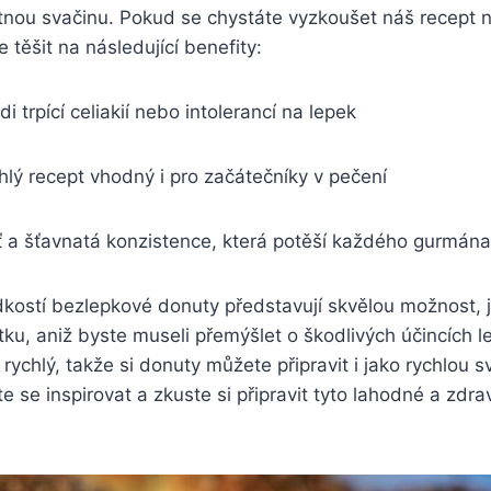
nou svačinu. Pokud se chystáte vyzkoušet náš recept 
 těšit na následující benefity:
i trpící celiakií nebo intolerancí na lepek
lý recept vhodný i pro začátečníky v pečení
uť a šťavnatá konzistence, která potěší každého gurmána
dkostí bezlepkové donuty představují skvělou možnost, j
u, aniž byste museli přemýšlet o škodlivých účincích l
 rychlý, takže si donuty můžete připravit i jako rychlou 
e se inspirovat a zkuste si připravit tyto lahodné a zdra