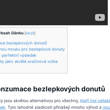
bsah článku
[
skrýt
]
ce bezlepkových donutů
vnou mouku pro bezlepkové donuty
o perfektní výsledek
y jako skvělá svačinová volba
y
onzumace bezlepkových donutů
y jsou skvělou alternativou pro všechny,
kteří trpí celiak
pek
. Tyto lahodné sladkosti přinášejí mnoho výhod a
jso