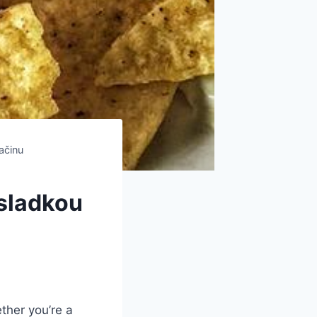
ačinu
 sladkou
ther you’re a