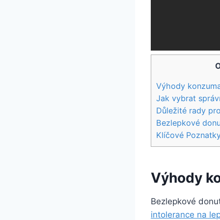
O
Výhody konzuma
Jak vybrat sprá
Důležité rady pr
Bezlepkové donut
Klíčové Poznatk
Výhody k
Bezlepkové donut
intolerance na le