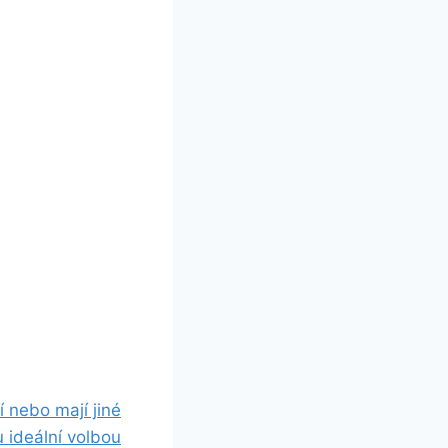
ií nebo mají jiné
u ideální volbou