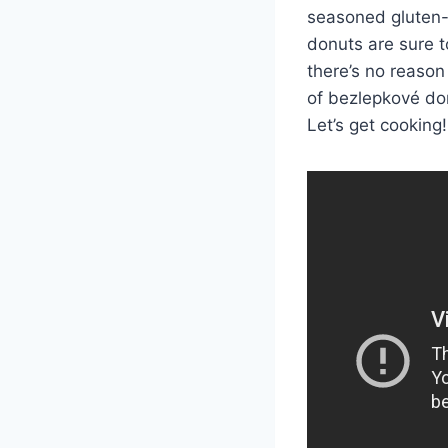
seasoned gluten-f
donuts are sure t
there’s no reason
of bezlepkové do
Let’s get cooking!