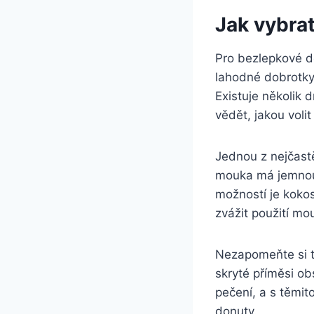
Jak vybra
Pro bezlepkové d
lahodné dobrotky,
Existuje několik 
vědět, jakou volit
Jednou z nejčast
mouka má jemnou s
možností je koko
zvážit použití m
Nezapomeňte si ta
skryté příměsi ob
pečení, a s těmit
donuty.