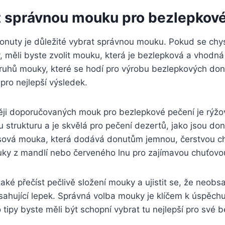
t správnou mouku pro bezlepkov
onuty je důležité vybrat správnou mouku. Pokud se chys
 měli byste zvolit mouku, která je bezlepková a vhodná
druhů mouky, které se hodí pro výrobu bezlepkových donu
 pro nejlepší výsledek.
ěji doporučovaných mouk pro bezlepkové pečení je rýž
trukturu a je skvělá pro pečení dezertů, jako jsou donu
sová mouka, která dodává donutům jemnou, čerstvou c
ouky z mandlí nebo červeného lnu pro zajímavou chuťovo
ké přečíst pečlivě složení mouky a ujistit se, že neob
sahující lepek. Správná volba mouky je klíčem k úspěch
o tipy byste měli být schopní vybrat tu nejlepší pro své 