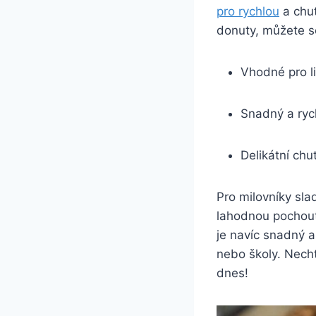
pro rychlou
a chut
donuty, můžete se
Vhodné pro lid
Snadný a rych
Delikátní ch
Pro milovníky sla
lahodnou pochoutk
je navíc snadný a
nebo školy. Necht
dnes!