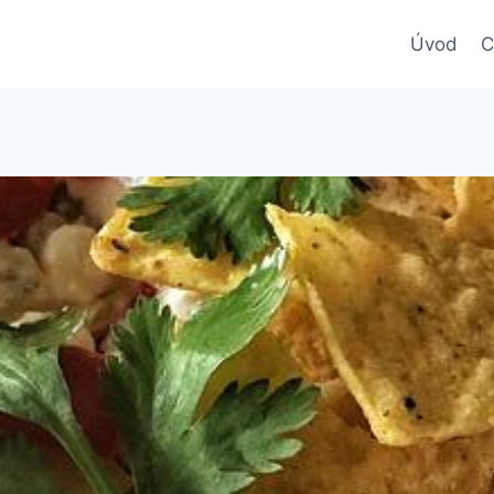
Úvod
C