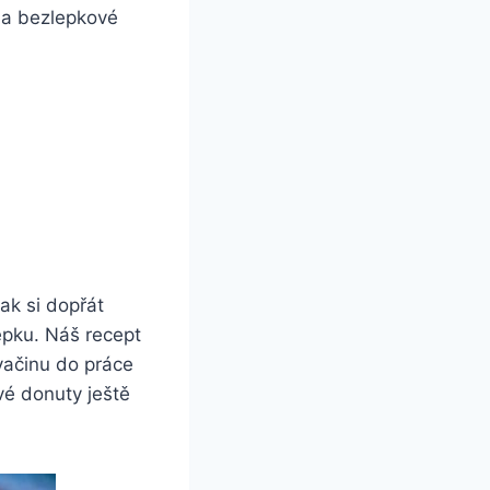
na bezlepkové
ak si dopřát
epku. Náš recept
svačinu do práce
vé donuty ještě