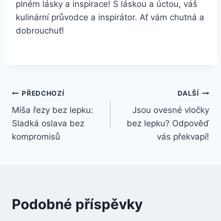
plném lásky a inspirace! S láskou a úctou, váš
kulinární průvodce a inspirátor. Ať vám chutná a
dobrouchuť!
Navigace
PŘEDCHOZÍ
DALŠÍ
Míša řezy bez lepku:
Jsou ovesné vločky
pro
Sladká oslava bez
bez lepku? Odpověď
příspěvek
kompromisů
vás překvapí!
Podobné příspěvky