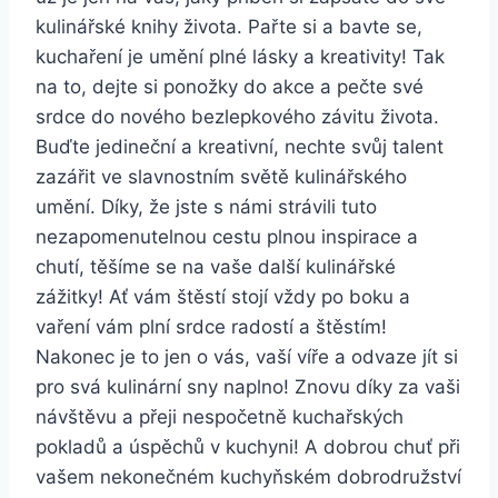
kulinářské knihy života. Pařte si a bavte se,
kuchaření je umění plné lásky a kreativity! Tak
na to, dejte si ponožky do akce a pečte své
srdce do nového bezlepkového závitu života.
Buďte jedineční a kreativní, nechte svůj talent
zazářit ve slavnostním světě kulinářského
umění. Díky, že jste s námi strávili tuto
nezapomenutelnou cestu plnou inspirace a
chutí, těšíme se na vaše další kulinářské
zážitky! Ať vám štěstí stojí vždy po boku a
vaření vám plní srdce radostí a štěstím!
Nakonec je to jen o vás, vaší víře a odvaze jít si
pro svá kulinární sny naplno! Znovu díky za vaši
návštěvu a přeji nespočetně kuchařských
pokladů a úspěchů v kuchyni! A dobrou chuť při
vašem nekonečném kuchyňském dobrodružství