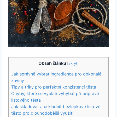
Obsah článku
[
skrýt
]
Jak správně vybrat ingredience pro dokonalé
záviny
Tipy a triky pro perfektní konzistenci těsta
Chyby, které se vyplatí vyhýbat při přípravě
listového těsta
Jak skladovat a uskladnit bezlepkové listové
těsto pro dlouhodobější využití