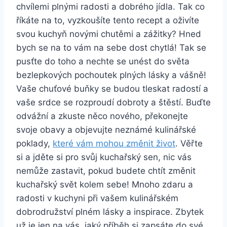
chvílemi plnými radosti a dobrého jídla. Tak co
říkáte na to, vyzkoušíte tento recept a oživíte
svou kuchyň novými chutěmi a zážitky? Hned
bych se na to vám na sebe dost chytlá! Tak se
pusťte do toho a nechte se unést do světa
bezlepkových pochoutek plných lásky a vášně!
Vaše chuťové buňky se budou tleskat radostí a
vaše srdce se rozproudí dobroty a štěstí. Buďte
odvážní a zkuste něco nového, překonejte
svoje obavy a objevujte neznámé kulinářské
poklady,
které vám mohou změnit život
. Věřte
si a jděte si pro svůj kuchařský sen, nic vás
nemůže zastavit, pokud budete chtít změnit
kuchařský svět kolem sebe! Mnoho zdaru a
radosti v kuchyni při vašem kulinářském
dobrodružství plném lásky a inspirace. Zbytek
už je jen na vás, jaký příběh si zapsáte do své