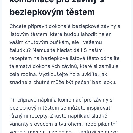
bezlepkovým těstem
Chcete připravit dokonalé bezlepkové záviny s
listovým těstem, které budou lahodit nejen
vašim chuťovým buňkám, ale i vašemu
žaludku? Nemusíte hledat dál! S naším
receptem na bezlepkové listové těsto odhalíte
tajemství dokonalých závinů, které si zamiluje
celá rodina. Vyzkoušejte ho a uvidíte, jak
snadné a chutné může být pečení bez lepku.
Při přípravě náplní a kombinací pro záviny s
bezlepkovým těstem se můžete inspirovat
různými recepty. Zkuste například sladké
varianty s ovocem a tvarohem, nebo pikantní
verze s masem a zeleninou. Fantazii se meze