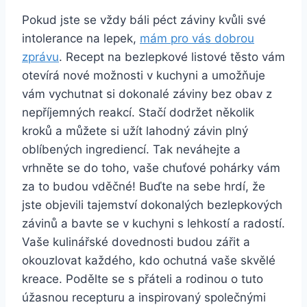
Pokud jste se vždy báli péct záviny kvůli své
intolerance na lepek,
mám pro vás dobrou
zprávu
. Recept na bezlepkové listové těsto vám
otevírá nové možnosti v kuchyni a umožňuje
vám vychutnat si dokonalé záviny bez obav z
nepříjemných reakcí. Stačí dodržet několik
kroků a můžete si užít lahodný závin plný
oblíbených ingrediencí. Tak neváhejte a
vrhněte se do toho, vaše chuťové pohárky vám
za to budou vděčné! Buďte na sebe hrdí, že
jste objevili tajemství dokonalých bezlepkových
závinů a bavte se v kuchyni s lehkostí a radostí.
Vaše kulinářské dovednosti budou zářit a
okouzlovat každého, kdo ochutná vaše skvělé
kreace. Podělte se s přáteli a rodinou o tuto
úžasnou recepturu a inspirovaný společnými