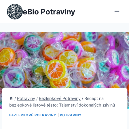
Přeskočit
eBio Potraviny
na
obsah
/
Potraviny
/
Bezlepkové Potraviny
/
Recept na
bezlepkové listové těsto: Tajemství dokonalých závinů
BEZLEPKOVÉ POTRAVINY
|
POTRAVINY