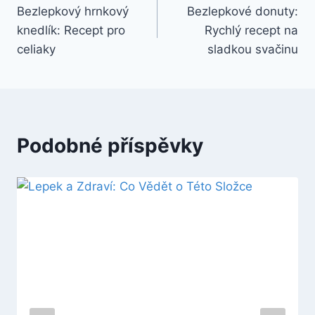
Bezlepkový hrnkový
Bezlepkové donuty:
pro
knedlík: Recept pro
Rychlý recept na
příspěvek
celiaky
sladkou svačinu
Podobné příspěvky