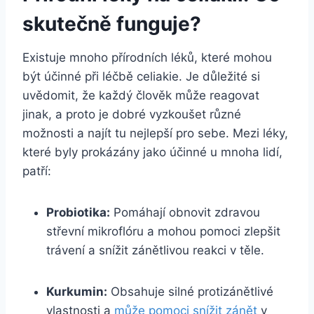
skutečně funguje?
Existuje mnoho přírodních léků, které mohou
být účinné při léčbě celiakie. Je důležité si
uvědomit, že každý člověk může reagovat
jinak, a proto je dobré vyzkoušet různé
možnosti a najít tu nejlepší pro sebe. Mezi léky,
které byly prokázány jako účinné u mnoha lidí,
patří:
Probiotika:
Pomáhají obnovit zdravou
střevní mikroflóru a mohou pomoci zlepšit
trávení a snížit zánětlivou reakci v těle.
Kurkumin:
Obsahuje silné protizánětlivé
vlastnosti a
může pomoci snížit zánět
v