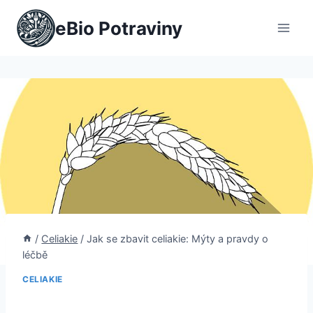
Přeskočit
eBio Potraviny
na
obsah
/
Celiakie
/
Jak se zbavit celiakie: Mýty a pravdy o
léčbě
CELIAKIE