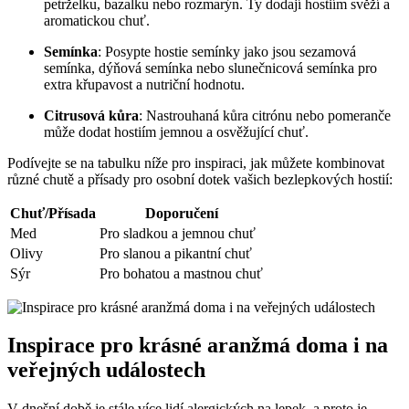
petrželku, bazalku nebo rozmarýn. Ty dodají hostiím svěží a
aromatickou chuť.
Semínka
: Posypte hostie semínky jako jsou sezamová
semínka, dýňová semínka nebo slunečnicová semínka pro
extra křupavost a nutriční hodnotu.
Citrusová kůra
: Nastrouhaná kůra citrónu nebo pomeranče
může dodat hostiím jemnou a osvěžující chuť.
Podívejte se na tabulku níže pro inspiraci, jak můžete kombinovat
různé chutě a přísady pro osobní dotek vašich bezlepkových hostií:
Chuť/Přísada
Doporučení
Med
Pro sladkou a jemnou chuť
Olivy
Pro slanou a pikantní chuť
Sýr
Pro bohatou a mastnou chuť
Inspirace pro krásné aranžmá doma i na
veřejných událostech
V dnešní době je stále více lidí alergických na lepek, a proto je