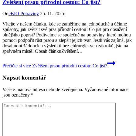
Zvětšení prsou přírodní cestou: Co jíst?
Od
eBIO Potraviny
25. 11. 2025
Vítejte v našem článku, kde se zaměříme na jednoduché a účinné
způsoby, jak zvětšit své prsa přírodní cestou! Co jíst pro dosažení
plnějšího poprsí? Podívejme se společně na potraviny, které mohou
pomoci podpořit růst prsou a zlepšit jejich tvar. Jestli vás zajímá, jak
dosáhnout žádoucích výsledků bez chirurgických zákroků, jste na
správném místě! Obsah článkuZvětšení…
Přečtěte si více
Zvětšení prsou přírodní cestou: Co jíst?
Napsat komentář
Vaše e-mailová adresa nebude zveřejněna.
Vyžadované informace
jsou označeny
*