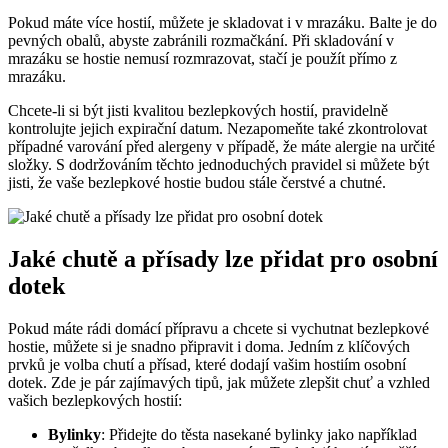
Pokud máte více hostií, můžete je skladovat i v mrazáku. Balte je do
pevných obalů, abyste zabránili rozmačkání. Při skladování v
mrazáku se hostie nemusí rozmrazovat, stačí je použít přímo z
mrazáku.
Chcete-li si být jisti kvalitou bezlepkových hostií, pravidelně
kontrolujte jejich expirační datum. Nezapomeňte také zkontrolovat
případné varování před alergeny v případě, že máte alergie na určité
složky. S dodržováním těchto jednoduchých pravidel si můžete být
jisti, že vaše bezlepkové hostie budou stále čerstvé a chutné.
Jaké chutě a přísady lze přidat pro osobní
dotek
Pokud máte rádi domácí přípravu a chcete si vychutnat bezlepkové
hostie, můžete si je snadno připravit i doma. Jedním z klíčových
prvků je volba chutí a přísad, které dodají vašim hostiím osobní
dotek. Zde je pár zajímavých tipů, jak můžete zlepšit chuť a vzhled
vašich bezlepkových hostií:
Bylinky
: Přidejte do těsta nasekané bylinky jako například