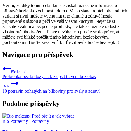
Věřím, že díky tomuto článku jste získali užitečné informace o
přípravě bezlepkových hostií doma. Místo standardních obchodních
variant si nyní můžete vychutnat tyto chutné a zdravé hostie
připravené s láskou a péčí ve vaší vlastní kuchyni. Nejenže si
zajistíte kvalitní a bezpečné produkty, ale také si užijete radost z
vlastnoručního tvoření. Takže neváhejte a pusťte se do práce, ať
můžete své blízké potěšit těmito lahodnými bezlepkovými
pochoutkami. Buďte kreativní, buďte zdraví a buďte bez lepku!
Navigace pro příspěvek
Předchozí
Probiotika bez laktózy: Jak zlepšit trávení bez obav
Další
10 potravin bohatých na bílkoviny pro svaly a zdraví
Podobné příspěvky
Bio Potraviny
|
Potraviny