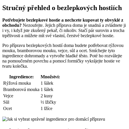
Stručný přehled o bezlepkových hostiích
Potřebujete bezlepkové hostie a nechcete kupovat ty obvyklé z
obchodu?
Nezoufejte. Jejich příprava doma je snadná a zvládnete ji
i vy, i když jste zkušený pekař, či nikoliv. Stačí pár surovin a trocha
trpělivosti a můžete mít své vlastní, čerstvé bezlepkové hostie.
Pro přípravu bezlepkových hostií doma budete potřebovat rýžovou
mouku, bramborovou mouku, vejce, sůl a ocet. Smíchejte tyto
ingredience dohromady a vytvořte hladké těsto. Poté ho rozválejte
na pomoučeném povrchu a pomocí formičky vykrájejte hostie ve
tvaru kolečka.
Ingredience:
Množství:
Rýžová mouka
1 šálek
Bramborová mouka
1 šálek
Vejce
2 kusy
Sůl
½ lžičky
Ocet
1 lžíce