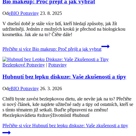
Bio makeup: Proč přejít a jak vybrat
Od
eBIO Potraviny
23. 8. 2025
V dnešní době je stále více lidí, kteří hledají způsoby, jak žít
udržitelněji. Jedním z možných kroků je přechod na biologickou
kosmetiku. Jak ale na to? Čtěte dále!
Přečtěte si více
Bio makeup: Proč přejít a jak vybrat
Bezlepkové Potraviny
|
Potraviny
Hubnutí bez lepku diskuze: Vaše zkušenosti a tipy
Od
eBIO Potraviny
26. 3. 2026
Chtěli byste zavést bezlepkovou dietu, ale nevíte jak na to? Přečtěte
si nový článek, kde najdete užitečné rady a tipy od ostatních, kteří se
s tímto tématem již setkali. Buďte připraveni na změnu!
#bezlepkovádieta #zdravýživotnístil #hubnutí
Přečtěte si více
Hubnutí bez lepku diskuze: Vaše zkušenosti a tipy