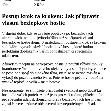
Olej
2 lžíce
Postup krok za krokem: Jak připravit
vlastní bezlepkové hostie
V dnešní době, kdy se zvyšuje poptávka po bezlepkových
alternativách, není nic jednoduššího než si připravit vlastní
bezlepkové hostie doma. S následujícím postupem krok za krokem
si dokážete vytvořit skvělé bezlepkové hostie, které budou
perfektním doplňkem k vašim bohoslužbám či speciálním
událostem.
Základem receptu na bezlepkové hostie je použití rýžové mouky,
bramborové škrobu, olivového oleje, vody a soli. Tyto ingredience
se postupně spojí do hladkého těsta, které se následně rozválí a
vykrojí do požadovaného tvaru. Poté se hostie pečou v troubě na
vysoké teplotě, a voilà – máte hotovo!
Nezapomeňte, že si můžete přizpůsobit i velikost nebo tloušťku
hostií dle vašich potřeb. Ať už je to pro vaši rodinu, přátele, nebo
pro speciální událost, domácí příprava bezlepkových hostií vám
zajistí čerstvé a zdravé občerstvení bez nepotřebných přísad.