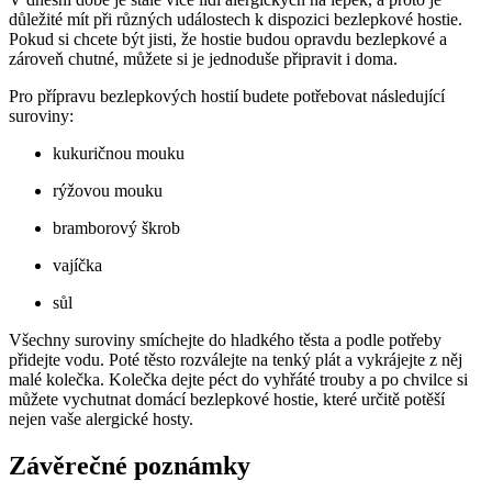
důležité mít při různých událostech k dispozici bezlepkové hostie.
Pokud si chcete být jisti, že hostie budou opravdu bezlepkové a
zároveň chutné, můžete si je jednoduše připravit i doma.
Pro přípravu bezlepkových hostií budete potřebovat následující
suroviny:
kukuričnou mouku
rýžovou mouku
bramborový škrob
vajíčka
sůl
Všechny suroviny smíchejte do hladkého těsta a podle potřeby
přidejte vodu. Poté těsto rozválejte na tenký plát a vykrájejte z něj
malé kolečka. Kolečka dejte péct do vyhřáté trouby a po chvilce si
můžete vychutnat domácí bezlepkové hostie, které určitě potěší
nejen vaše alergické hosty.
Závěrečné poznámky