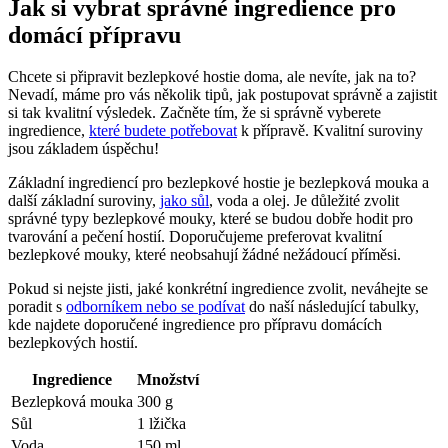
Jak si vybrat správné ingredience pro
domácí přípravu
Chcete si připravit bezlepkové hostie doma, ale nevíte, jak na to?
Nevadí, máme pro vás několik tipů, jak postupovat správně a zajistit
si tak kvalitní výsledek. Začněte tím, že si správně vyberete
ingredience,
které budete potřebovat
k přípravě. Kvalitní suroviny
jsou základem úspěchu!
Základní ingrediencí pro bezlepkové hostie je bezlepková mouka a
další základní suroviny,
jako sůl
, voda a olej. Je důležité zvolit
správné typy bezlepkové mouky, které se budou dobře hodit pro
tvarování a pečení hostií. Doporučujeme preferovat kvalitní
bezlepkové mouky, které neobsahují žádné nežádoucí příměsi.
Pokud si nejste jisti, jaké konkrétní ingredience zvolit, neváhejte se
poradit s
odborníkem nebo se podívat
do naší následující tabulky,
kde najdete doporučené ingredience pro přípravu domácích
bezlepkových hostií.
Ingredience
Množství
Bezlepková mouka
300 g
Sůl
1 lžička
Voda
150 ml