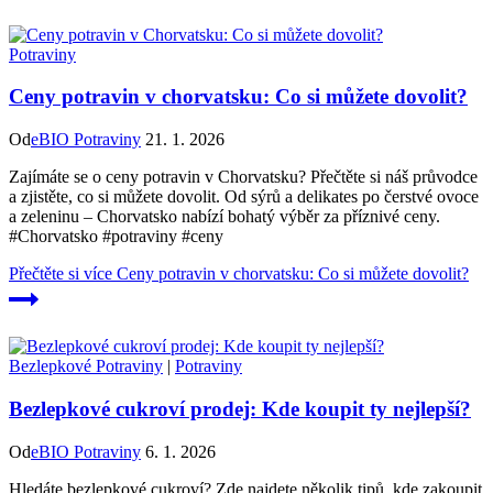
Potraviny
Ceny potravin v chorvatsku: Co si můžete dovolit?
Od
eBIO Potraviny
21. 1. 2026
Zajímáte se o ceny potravin v Chorvatsku? Přečtěte si náš průvodce
a zjistěte, co si můžete dovolit. Od sýrů a delikates po čerstvé ovoce
a zeleninu – Chorvatsko nabízí bohatý výběr za příznivé ceny.
#Chorvatsko #potraviny #ceny
Přečtěte si více
Ceny potravin v chorvatsku: Co si můžete dovolit?
Bezlepkové Potraviny
|
Potraviny
Bezlepkové cukroví prodej: Kde koupit ty nejlepší?
Od
eBIO Potraviny
6. 1. 2026
Hledáte bezlepkové cukroví? Zde najdete několik tipů, kde zakoupit