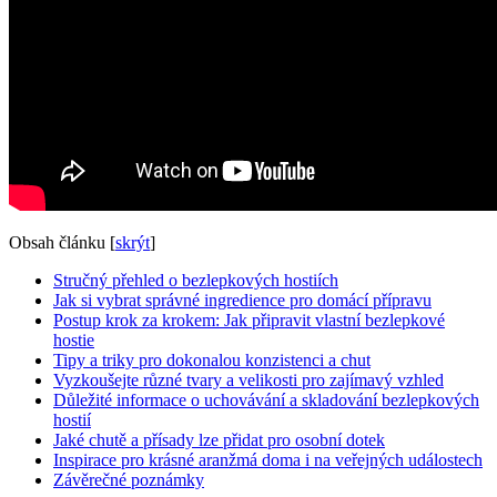
Obsah článku
[
skrýt
]
Stručný přehled o bezlepkových hostiích
Jak si vybrat správné ingredience pro domácí přípravu
Postup krok za krokem: Jak připravit vlastní bezlepkové
hostie
Tipy a triky pro dokonalou konzistenci a chut
Vyzkoušejte různé tvary a velikosti pro zajímavý vzhled
Důležité informace o uchovávání a skladování bezlepkových
hostií
Jaké chutě a přísady lze přidat pro osobní dotek
Inspirace pro krásné aranžmá doma i na veřejných událostech
Závěrečné poznámky