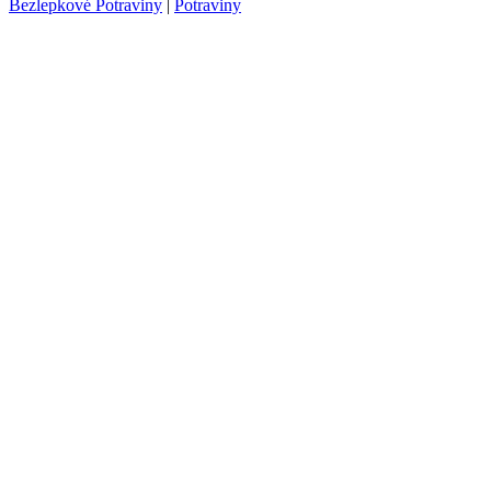
Bezlepkové Potraviny
|
Potraviny