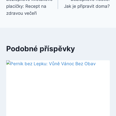
pro
placičky: Recept na
Jak je připravit doma?
příspěvek
zdravou večeři
Podobné příspěvky