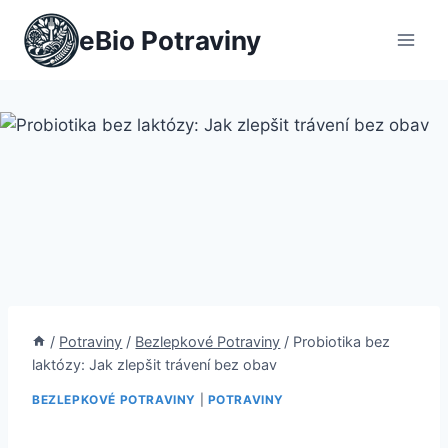
Přeskočit
eBio Potraviny
na
obsah
/
Potraviny
/
Bezlepkové Potraviny
/
Probiotika bez
laktózy: Jak zlepšit trávení bez obav
BEZLEPKOVÉ POTRAVINY
|
POTRAVINY