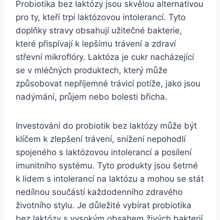
Probiotika bez laktózy jsou skvělou alternativou
pro ty, kteří trpí laktózovou intolerancí. Tyto
doplňky stravy obsahují užitečné bakterie,
které přispívají k lepšímu trávení a zdraví
střevní mikroflóry. Laktóza je cukr nacházející
se v mléčných produktech, který může
způsobovat nepříjemné trávicí potíže, jako jsou
nadýmání, průjem nebo bolesti břicha.
Investování do probiotik bez laktózy může být
klíčem k zlepšení trávení, snížení nepohodlí
spojeného s laktózovou intolerancí a posílení
imunitního systému. Tyto produkty jsou šetrné
k lidem s intolerancí na laktózu a mohou se stát
nedílnou součástí každodenního zdravého
životního stylu. Je důležité vybírat probiotika
bez laktózy s vysokým obsahem živých bakterií