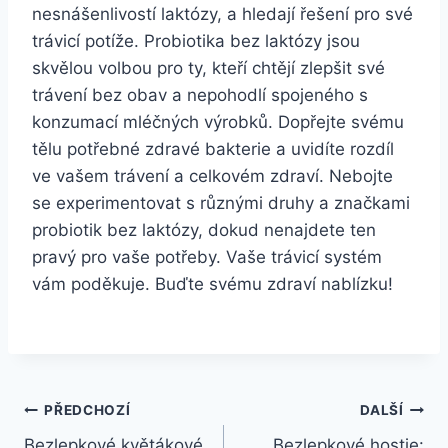
nesnášenlivostí laktózy, a hledají řešení pro své
trávicí potíže. Probiotika bez laktózy jsou
skvělou volbou pro ty, kteří chtějí zlepšit své
trávení bez obav a nepohodlí spojeného s
konzumací mléčných výrobků. Dopřejte svému
tělu potřebné zdravé bakterie a uvidíte rozdíl
ve vašem trávení a celkovém zdraví. Nebojte
se experimentovat s různými druhy a značkami
probiotik bez laktózy, dokud nenajdete ten
pravý pro vaše potřeby. Vaše trávicí systém
vám poděkuje. Buďte svému zdraví nablízku!
Navigace
PŘEDCHOZÍ
DALŠÍ
Bezlepkové květákové
Bezlepkové hostie: