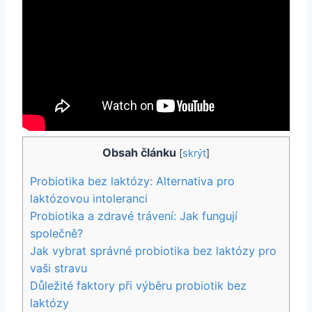
Obsah článku
[
skrýt
]
Probiotika bez laktózy: Alternativa pro
laktózovou intoleranci
Probiotika a zdravé trávení: Jak fungují
společně?
Jak vybrat správné probiotika bez laktózy pro
vaši stravu
Důležité faktory při výběru probiotik bez
laktózy