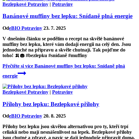
Bezlepkové Potraviny
|
Potraviny
Banánové muffiny bez lepku: Snídaně plná energie
Od
eBIO Potraviny
23. 7. 2025
V dnešním článku se podělím o recept na skvělé banánové
muffiny bez lepku, které vám dodají energii na celý den. Jsou
jednoduché na přípravu a skvěle chutnají. Tak pojďme do
toho! 🍌🧁 #bezlepku #snídaně #muffiny
Přečtěte si více
Banánové muffiny bez lepku: Snídaně plná
energie
Bezlepkové Potraviny
|
Potraviny
Přílohy bez lepku: Bezlepkové přílohy
Od
eBIO Potraviny
20. 8. 2025
Přílohy bez lepku jsou skvělou alternativou pro ty, kteří trpí
celiakií nebo mají nesnášenlivost na lepek. Bezlepkové přílohy
jsou chutné a zdravé, a navíc se dají jednoduše připravit doma.