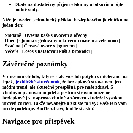
Dbáte na dostatečný příjem vlákniny a bílkovin a pijte
hodně vody.
Níže je uveden jednoduchý příklad bezlepkového jídelníčku na
jeden den:
| Snídaně | Ovesná kaše s ovocem a ořechy |
| Oběd | Quinoa s grilovaným kuřecím masem a zeleninou |
| Svačina | Čerstvé ovoce s jogurtem |
| Večeře | Losos s batátovou kaší a brokolicí |
Závěrečné poznámky
V dnešním období, kdy se stále více lidí potýká s intolerancí na
lepek,
je důležité si uvědomit
, že bezlepková strava není jen
módní trend, ale skutečně prospěšná pro naše zdraví. S
vhodným plánováním jídel a pestrou stravou můžeme
bezlepkově jíst naprosto chutně a zároveň si udržet vysokou
úroveň zdraví. Takže neváhejte a zkuste to i vy! Vaše tělo vám
určitě poděkuje. Buďte zdraví, buďte šťastní!
Navigace pro příspěvek