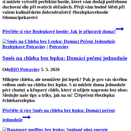
si můžete vytvořit perfektní hostie, které vám dodají potřebnou
duchovní silu při svatých obřadech. Přeji vám hodně štěstí při
vašem kulinářském dobrodružství! #bezlepkovehostie
#domacipekarstvi
Přečtěte si více
Bezlepkové hostie: Jak je připravit doma?
Bezlepkové Potraviny
|
Potraviny
Směs na chleba bez lepku: Domácí pečení jednoduše
Od
eBIO Potraviny
5. 5. 2026
Milujete chleba, ale nemůžete jíst lepek? Pak je pro vás skvělou
volbou směs na chleba bez lepku. S ní můžete doma jednoduše
péct chutný a křupavý chléb, který si užijete naprosto bez obav.
Sledujte naše tipy a triky, jak na to! 🍞#pečení #bezlepku
#chlebarezlepku
Přečtěte si více
Směs na chleba bez lepku: Domácí pečení
jednoduše