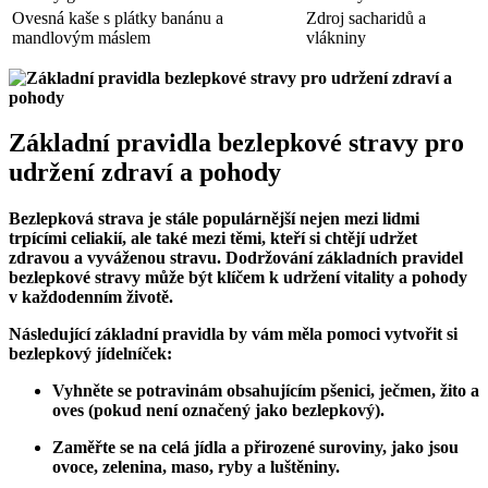
Ovesná kaše s plátky banánu a
Zdroj sacharidů a
mandlovým máslem
vlákniny
Základní pravidla bezlepkové stravy pro
udržení zdraví a pohody
Bezlepková strava je stále populárnější nejen mezi lidmi
trpícími celiakií, ale také mezi těmi, kteří si chtějí udržet
zdravou a vyváženou stravu. Dodržování základních pravidel
bezlepkové stravy může být klíčem k udržení vitality a pohody
v každodenním životě.
Následující základní pravidla by vám měla pomoci vytvořit si
bezlepkový jídelníček:
Vyhněte se potravinám obsahujícím pšenici, ječmen, žito a
oves (pokud není označený jako bezlepkový).
Zaměřte se na celá jídla a přirozené suroviny, jako jsou
ovoce, zelenina, maso, ryby a luštěniny.