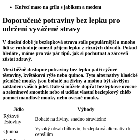
Kuřecí maso na grilu s jablkem a medem
Doporučené potraviny bez lepku pro
udržení vyvážené stravy
V dnešní době je bezlepková strava stále populárnější a mnoho
lidí se rozhoduje omezit příjem lepku z různých důvodů. Pokud
hledáte , máme pro vás pár tipů, jak si pochutnat a zároveň
zůstat zdravý.
Mezi běžně dostupné potraviny bez lepku patří
rýžové
těstoviny
,
květáková rýže
nebo
quinoa
. Tyto alternativy klasické
pšeničné mouky jsou bohaté na živiny a mohou být skvělým
základem vašich jídel. Dále si můžete dopřát bezlepkové
ovocné
a zeleninové smoothie
nebo si udělat vlastní
bezlepkový chléb
pomocí mandlové mouky nebo ovesné mouky.
Jídlo
Výhody
Rýžové
Bohaté na živiny, snadno stravitelné
těstoviny
Vysoký obsah bílkovin, bezlepková alternativa k
Quinoa
cereáliím