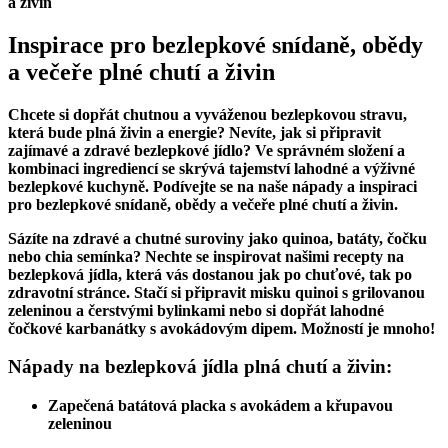
Inspirace pro bezlepkové snídaně, obědy
a večeře plné chutí a živin
Chcete si dopřát chutnou a vyváženou bezlepkovou stravu,
která bude plná živin a energie? Nevíte, jak si připravit
zajímavé a zdravé bezlepkové jídlo? Ve správném složení a
kombinaci ingrediencí se skrývá tajemství lahodné a výživné
bezlepkové kuchyně. Podívejte se na naše nápady a inspiraci
pro bezlepkové snídaně, obědy a večeře plné chutí a živin.
Sázíte na zdravé a chutné suroviny jako quinoa, batáty, čočku
nebo chia semínka? Nechte se inspirovat našimi recepty na
bezlepková jídla, která vás dostanou jak po chuťové, tak po
zdravotní stránce. Stačí si připravit misku quinoi s grilovanou
zeleninou a čerstvými bylinkami nebo si dopřát lahodné
čočkové karbanátky s avokádovým dipem. Možností je mnoho!
Nápady na bezlepková jídla plná chutí a živin:
Zapečená batátová placka s avokádem a křupavou
zeleninou