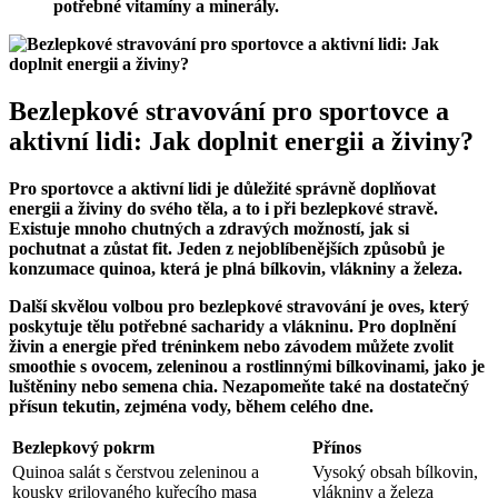
potřebné vitamíny a minerály.
Bezlepkové stravování pro sportovce a
aktivní lidi: Jak doplnit energii a živiny?
Pro sportovce a aktivní lidi je důležité správně doplňovat
energii a živiny do svého těla, a to i při bezlepkové stravě.
Existuje mnoho chutných a zdravých možností, jak si
pochutnat a zůstat fit. Jeden z nejoblíbenějších způsobů je
konzumace quinoa, která je plná bílkovin, vlákniny a železa.
Další skvělou volbou pro bezlepkové stravování je oves, který
poskytuje tělu potřebné sacharidy a vlákninu. Pro doplnění
živin a energie před tréninkem nebo závodem můžete zvolit
smoothie s ovocem, zeleninou a rostlinnými bílkovinami, jako je
luštěniny nebo semena chia. Nezapomeňte také na dostatečný
přísun tekutin, zejména vody, během celého dne.
Bezlepkový pokrm
Přínos
Quinoa salát s čerstvou zeleninou a
Vysoký obsah bílkovin,
kousky grilovaného kuřecího masa
vlákniny a železa