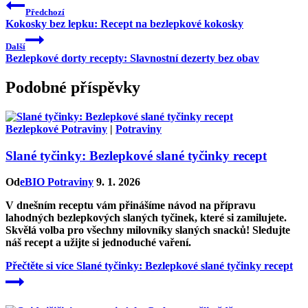
Předchozí
Kokosky bez lepku: Recept na bezlepkové kokosky
Další
Bezlepkové dorty recepty: Slavnostní dezerty bez obav
Podobné příspěvky
Bezlepkové Potraviny
|
Potraviny
Slané tyčinky: Bezlepkové slané tyčinky recept
Od
eBIO Potraviny
9. 1. 2026
V dnešním receptu vám přinášíme návod na přípravu
lahodných bezlepkových slaných tyčinek, které si zamilujete.
Skvělá volba pro všechny milovníky slaných snacků! Sledujte
náš recept a užijte si jednoduché vaření.
Přečtěte si více
Slané tyčinky: Bezlepkové slané tyčinky recept