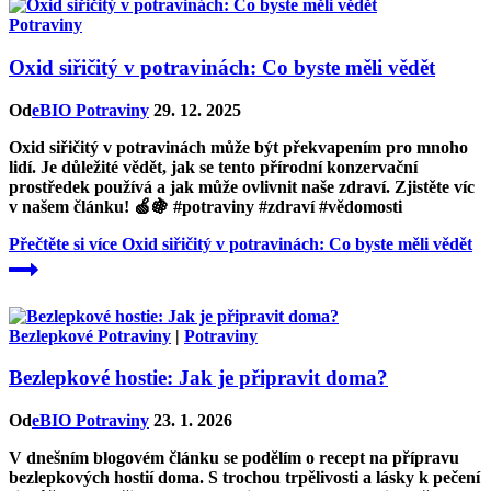
Potraviny
Oxid siřičitý v potravinách: Co byste měli vědět
Od
eBIO Potraviny
29. 12. 2025
Oxid siřičitý v potravinách může být překvapením pro mnoho
lidí. Je důležité vědět, jak se tento přírodní konzervační
prostředek používá a jak může ovlivnit naše zdraví. Zjistěte víc
v našem článku! 🍏🍇 #potraviny #zdraví #vědomosti
Přečtěte si více
Oxid siřičitý v potravinách: Co byste měli vědět
Bezlepkové Potraviny
|
Potraviny
Bezlepkové hostie: Jak je připravit doma?
Od
eBIO Potraviny
23. 1. 2026
V dnešním blogovém článku se podělím o recept na přípravu
bezlepkových hostií doma. S trochou trpělivosti a lásky k pečení