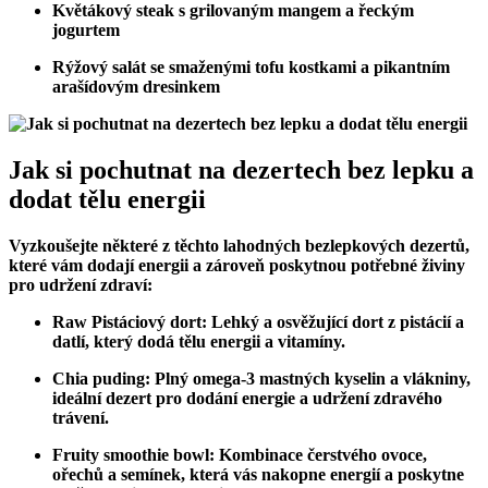
Květákový steak s grilovaným mangem a řeckým
jogurtem
Rýžový salát se smaženými tofu kostkami a pikantním
arašídovým dresinkem
Jak si pochutnat na dezertech bez lepku a
dodat tělu energii
Vyzkoušejte některé z těchto lahodných bezlepkových dezertů,
které vám dodají energii a zároveň poskytnou potřebné živiny
pro udržení zdraví:
Raw Pistáciový dort:
Lehký a osvěžující dort z pistácií a
datlí, který dodá tělu energii a vitamíny.
Chia puding:
Plný omega-3 mastných kyselin a vlákniny,
ideální dezert pro dodání energie a udržení zdravého
trávení.
Fruity smoothie bowl:
Kombinace čerstvého ovoce,
ořechů a semínek, která vás nakopne energií a poskytne