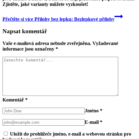
Zjistěte, jaké varianty můžete vyzkoušet!
Přečtěte si více
Přílohy bez lepku: Bezlepkové přílohy
Napsat komentář
Vaše e-mailová adresa nebude zveřejněna.
Vyžadované
informace jsou označeny
*
Komentář
*
Jméno
*
E-mail
*
Uložit do prohlížeče jméno, e-mail a webovou stránku pro