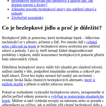
Bezlepkové stravování pro sportovce a aktivní lidi: Jak
doplnit energii a živiny?
Základní pravidla bezlepkové stravy pro udržení zdraví a
pohody
Závěrečné poznámky
Co je bezlepkové jídlo a proč je důležité?
Bezlepkové jídlo je potravina, která neobsahuje lepek – bílkovinu
nacházející se v pšenici, ječmeni a žitě. Pro mnoho lidí s
celiakií
nebo citlivostí na lepek
je bezlepková strava nezbytná pro udržení
zdraví a pohody. I pro ty, kteří nemají žádné diagnostikované
problémy s lepkem, může konzumace bezlepkových potravin přinést
řadu zdravotních výhod.
Důležitost bezlepkové stravy může být zásadní pro zlepšení trávení,
snížení zánětů v těle, podpoření imunitního systému a celkově pro
lepší zdraví. Život bez lepku nemusí být nudný ani nechutný –
existuje široká škála chutných bezlepkových alternativ,
které si
můžete dopřát
a přitom si udržet zdravou stravu.
Pokud se rozhodnete vyzkoušet bezlepkovou stravu, nezapomeňte si
přečíst pečlivě etikety potravin a
vyhýbat se potravinám obsahujícím
lepek
. Můžete si také vyhledat recepty na internetu nebo se poradit s
odborníkem na výživu, jak si můžete užít chutné bezlepkové jídlo a