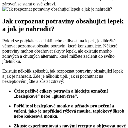
zároveň se starat o své zdraví.
Jak rozpoznat potraviny obsahující lepek
a jak je nahradit?
Pokud se potýkáte s celiakií nebo citlivostí na lepek, je důležité
věnovat pozornost obsahu potravin, které konzumujete. Některé
potraviny mohou obsahovat skrytý lepek, ale existuje mnoho
zdravých a chutných alternativ, které můžete začlenit do svého
jídelníčku.
Existuje několik způsobů, jak rozpoznat potraviny obsahující lepek
a jak je nahradit. Zde je několik tipů, jak si pochutnat na
bezlepkovém jídle a zůstat zdravý:
Čtěte pečlivě etikety potravin a hledejte označení
„bezlepkové“ nebo „gluten-free“.
Pořiďte si bezlepkové mouky a přísady pro pečení a
vaření, jako je například rýžová mouka, tapiokový škrob
nebo kokosová mouka.
Zkuste experimentovat s novými recepty a objevovat nové