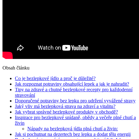
Obsah článku
Co je bezlepkové jídlo a proč je důležité?
Jak rozpoznat potraviny obsahující lepek a jak je nahradit?
Tipy na zdravé a chutné bezlepkové recepty pro každodenní
stravování
Doporučené potraviny bez lepku pro udržení vyvážené stravy
Jaký vliv má bezlepková strava na zdraví a vitalitu?
Jak vybrat správné bezlepkové produkty v obchodě?
Inspirace pro bezlepkové snídaně, obědy a večeře plné chutí a
živin
Nápady na bezlepková jídla plná chutí a živin:
Jak si pochutnat na dezertech bez lepku a dodat tělu energii