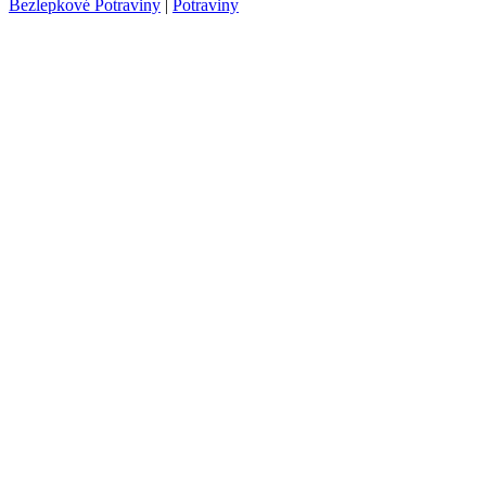
Bezlepkové Potraviny
|
Potraviny