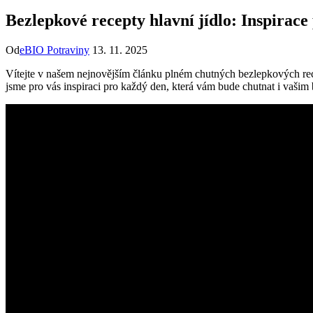
Bezlepkové recepty hlavní jídlo: Inspirace
Od
eBIO Potraviny
13. 11. 2025
Vítejte v našem nejnovějším článku plném chutných bezlepkových recep
jsme pro vás inspiraci pro každý den, která vám bude chutnat i vašim 