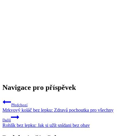
Navigace pro příspěvek
Předchozí
Mrkvový koláč bez lepku: Zdravá pochoutka pro všechny
Další
Rohlík bez lepku: Jak si užít snídani bez obav