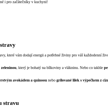
dné i pro začátečníky v kuchyni!
 stravy
ravy, které vám dodají energii a potřebné živiny pro váš každodenní živo
 zeleninou
, který je bohatý na bílkoviny a vlákninu. Nebo co takhle
pe
čerstvým avokádem a quinoou
nebo
grilované lilek s výpečkem z c
u stravu