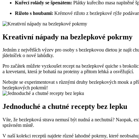
Kuřecí rolády se špenátem:
Plátky kuřecího masa naplněné šp
Rižoto s houbami:
Krémové rižoto z bezlepkové rýže podáva
Kreativní nápady na bezlepkové pokrmy
Jedním z největších výzev pro osoby s bezlepkovou dietou je najít chu
jídelníček o nové lahůdky.
Pro začátek můžete vyzkoušet recept na bezlepkové quiche s brokolic
a krevetami, která je bohatá na proteiny a přitom lehká a osvěžující.
Nebojte se experimentovat s různými druhy bezlepkových mouk a přísad
bezlepkových pokrmů!
Jednoduché a chutné recepty bez lepku
Víte, že bezlepková strava nemusí být nudná a nechutná? Naopak, exis
správném místě.
V naší kolekci receptů najdete různé lahodné pokrmy, které neobsahuj