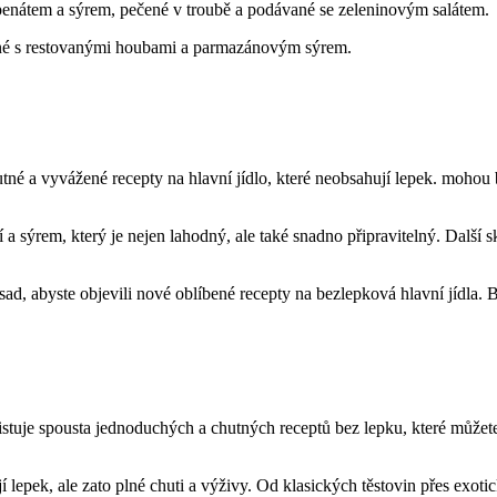
enátem a sýrem, pečené v troubě a podávané se zeleninovým salátem.
né s restovanými houbami a parmazánovým sýrem.
tné a vyvážené recepty na hlavní jídlo, které neobsahují lepek. mohou 
í a sýrem, který je nejen lahodný, ale také snadno připravitelný. Dal
, abyste objevili nové oblíbené recepty na bezlepková hlavní jídla. Bu
tuje spousta jednoduchých a chutných receptů bez lepku, které můžete př
í lepek, ale zato plné chuti a výživy. Od klasických těstovin přes exot