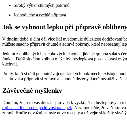
Široký výběr chutných pokrmů
Jednoduché a rychlé příprava
Jak se vyhnout lepku při přípravě oblíbený
V dnešní době si čím dál více lidí uvědomuje důležitost dodržování be
můžete snadno připravit chutné a zdravé pokrmy, které neobsahují lep
Jedním z oblíbených bezlepkových hlavních jídel je quinoa salát s če
funkci. Další skvělou volbou může být bezlepková pizza s kváskovým 
kuchyni.
Pro ty, kteří si rádi pochutnávají na sladkých pokrmech, existuje m
inspirovat a připravit si zdravé a lahodné dezerty, které nezatíží vaš
Závěrečné myšlenky
Doufám, že jsem vás dnes inspirovala k vyzkoušení bezlepkových recept
trpí celiakií nebo mají citlivost na lepek
. Nezapomeňte, že vaše strava
zdraví. Buďte odvážní, zkuste nové recepty a užívejte si každý skvělý