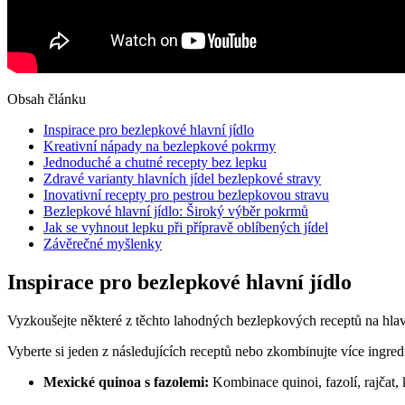
Obsah článku
Inspirace pro bezlepkové hlavní jídlo
Kreativní nápady na bezlepkové pokrmy
Jednoduché a chutné recepty bez lepku
Zdravé varianty hlavních jídel bezlepkové stravy
Inovativní recepty pro pestrou bezlepkovou stravu
Bezlepkové hlavní jídlo: Široký výběr pokrmů
Jak se vyhnout lepku při přípravě oblíbených jídel
Závěrečné myšlenky
Inspirace pro bezlepkové hlavní jídlo
Vyzkoušejte některé z těchto lahodných bezlepkových receptů na hlavn
Vyberte si jeden z následujících receptů nebo zkombinujte více ingredi
Mexické quinoa s fazolemi:
Kombinace quinoi, fazolí, rajčat,