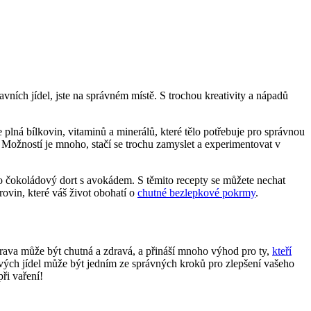
vních jídel, jste na správném místě. S trochou kreativity a nápadů
plná bílkovin, vitaminů a minerálů, které tělo potřebuje pro správnou
 Možností je mnoho, stačí se trochu zamyslet a experimentovat v
bo čokoládový dort s avokádem. S těmito recepty se můžete nechat
rovin, které váš život obohatí o
chutné bezlepkové pokrmy
.
strava může být chutná a zdravá, a přináší mnoho výhod pro ty,
kteří
ových jídel může být jedním ze správných kroků pro zlepšení vašeho
ři vaření!