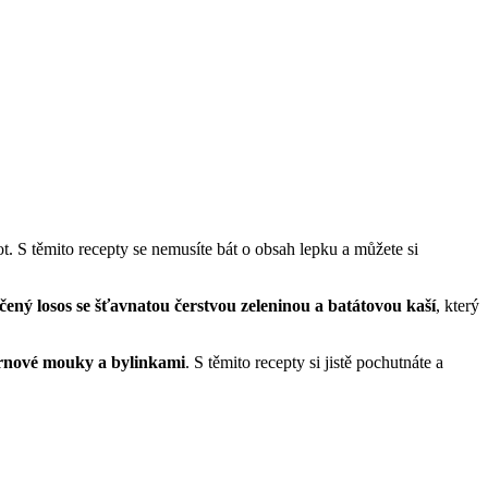
t. S těmito recepty se nemusíte bát o obsah lepku a můžete si
čený losos se šťavnatou čerstvou zeleninou a batátovou kaší
, který
izrnové mouky a bylinkami
. S těmito recepty si jistě pochutnáte a