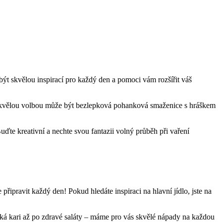
být skvělou inspirací pro každý den a pomoci vám rozšířit váš
ší skvělou volbou může být bezlepková pohanková smaženice s hráškem
ďte kreativní a nechte svou fantazii volný průběh při vaření
ipravit každý den! Pokud hledáte inspiraci na hlavní jídlo, jste na
ická kari až po zdravé saláty – máme pro vás skvělé nápady na každou