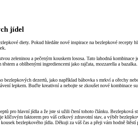
ch jídel
zlepkové diety. Pokud hledáte nové inspirace na bezlepkové recepty hla
ek.
rstvou zeleninou a pečeným kouskem lososa. Tato lahodná kombinace je 
těstem a oblíbenými ingrediencemi jako rajčata, mozzarella a bazalka.
noho bezlepkových dezertů, jako například bábovka s mrkví a ořechy ne
e trávení lepkem. Buďte kreativní a nebojte se zkoušet nové kombinace su
ů pro hlavní jídla a že jste si užili čtení tohoto článku. Bezlepková 
 je klíčovým faktorem pro váš celkový zdravotní stav, a výběr bezlepk
 kousek bezlepkového jídla. Děkuji za váš čas a přeji vám hodně štěstí p