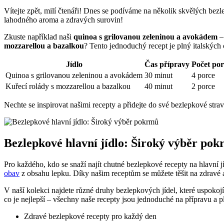
Vítejte zpět, milí čtenáři! Dnes se podíváme na několik skvělých bez
lahodného aroma a zdravých surovin!
Zkuste například naši
quinoa s grilovanou zeleninou a avokádem
–
mozzarellou a bazalkou
? Tento jednoduchý recept je plný italských 
Jídlo
Čas přípravy
Počet por
Quinoa s grilovanou zeleninou a avokádem
30 minut
4 porce
Kuřecí rolády s mozzarellou a bazalkou
40 minut
2 porce
Nechte se inspirovat našimi recepty a přidejte do své bezlepkové strav
Bezlepkové hlavní jídlo: Široký výběr po
Pro každého, kdo se snaží najít chutné bezlepkové recepty na hlavní j
obav
z obsahu lepku. Díky našim receptům se můžete těšit na zdravé a
V naší kolekci najdete různé druhy bezlepkových jídel, které uspoko
co je nejlepší – všechny naše recepty jsou jednoduché na přípravu a 
Zdravé bezlepkové recepty pro každý den