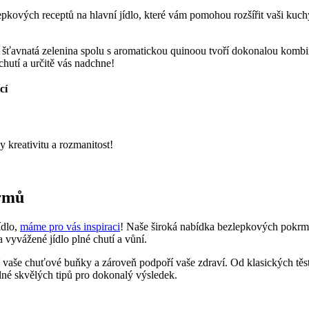
lepkových receptů na hlavní jídlo, které vám pomohou rozšířit vaši kuc
 šťavnatá zelenina spolu s aromatickou quinoou tvoří dokonalou kombi
chutí a určitě vás nadchne!
cí
y kreativitu a rozmanitost!
krmů
ídlo,
máme pro vás inspiraci
! Naše široká nabídka bezlepkových pokr
 vyvážené jídlo plné chutí a vůní.
jí vaše chuťové buňky a zároveň podpoří vaše zdraví. Od klasických těs
plné skvělých tipů pro dokonalý výsledek.