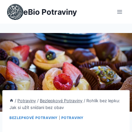
Přeskočit
eBio Potraviny
na
obsah
/
Potraviny
/
Bezlepkové Potraviny
/
Rohlík bez lepku:
Jak si užít snídani bez obav
BEZLEPKOVÉ POTRAVINY
|
POTRAVINY