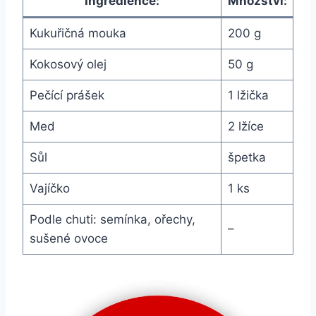
Ingredience:
Množství:
Kukuřičná mouka
200 g
Kokosový olej
50 g
Pečící prášek
1 lžička
Med
2 lžíce
Sůl
špetka
Vajíčko
1 ks
Podle chuti: semínka, ořechy,
–
sušené ovoce