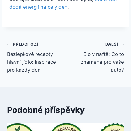
dodá energii na celý den
.
Navigace
PŘEDCHOZÍ
DALŠÍ
Bezlepkové recepty
Bio v naftě: Co to
pro
hlavní jídlo: Inspirace
znamená pro vaše
příspěvek
pro každý den
auto?
Podobné příspěvky