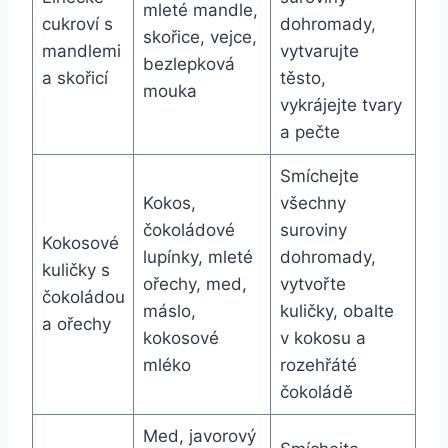
mleté mandle,
cukroví s
dohromady,
skořice, vejce,
mandlemi
vytvarujte
bezlepková
a skořicí
těsto,
mouka
vykrájejte tvary
a pečte
Smíchejte
Kokos,
všechny
čokoládové
suroviny
Kokosové
lupínky, mleté
dohromady,
kuličky s
ořechy, med,
vytvořte
čokoládou
máslo,
kuličky, obalte
a ořechy
kokosové
v kokosu a
mléko
rozehřáté
čokoládě
Med, javorový