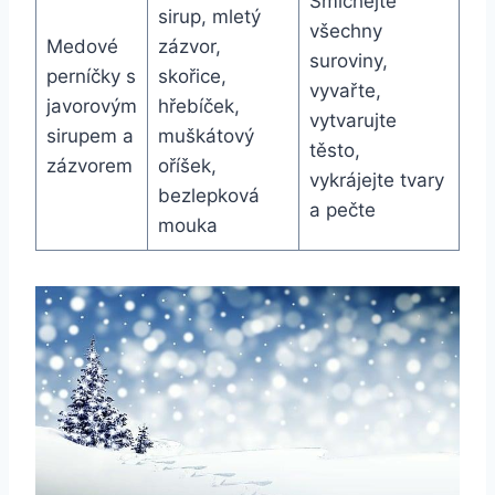
Smíchejte
sirup, mletý
všechny
Medové
zázvor,
suroviny,
perníčky s
skořice,
vyvařte,
javorovým
hřebíček,
vytvarujte
sirupem a
muškátový
těsto,
zázvorem
oříšek,
vykrájejte tvary
bezlepková
a pečte
mouka