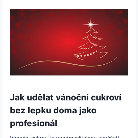
Jak udělat vánoční cukroví
bez lepku doma jako
profesionál
Vánoční cukroví je neodmyslitelnou součástí