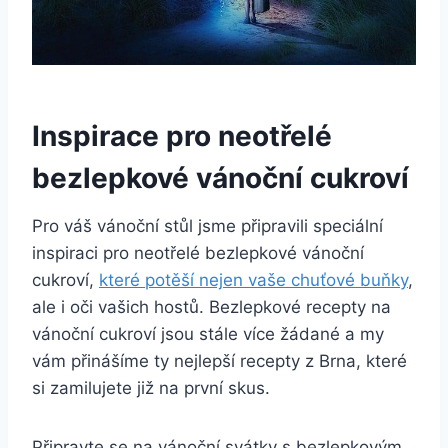
Inspirace pro neotřelé
bezlepkové vánoční cukroví
Pro váš vánoční stůl jsme připravili speciální
inspiraci pro neotřelé bezlepkové vánoční
cukroví,
které potěší nejen vaše chuťové buňky
,
ale i oči vašich hostů. Bezlepkové recepty na
vánoční cukroví jsou stále více žádané a my
vám přinášíme ty nejlepší recepty z Brna, které
si zamilujete již na první skus.
Připravte se na vánoční svátky s bezlepkovým