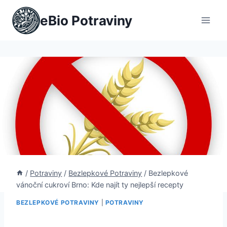
Přeskočit
eBio Potraviny
na
obsah
/
Potraviny
/
Bezlepkové Potraviny
/
Bezlepkové
vánoční cukroví Brno: Kde najít ty nejlepší recepty
BEZLEPKOVÉ POTRAVINY
|
POTRAVINY