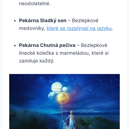
neodolatelné.
Pekárna Sladký sen
– Bezlepkové
medovníky,
které se rozplývají na jazyku
.
Pekárna Chutná pečiva
– Bezlepkové
linecké kolečka s marmeládou, které si
zamiluje každý.