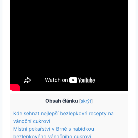
Obsah článku
[
skrýt
]
Kde sehnat nejlepší bezlepkové recepty na
vánoční cukroví
Místní pekařství v Brně s nabídkou
bezlepkového vánočního cukroví