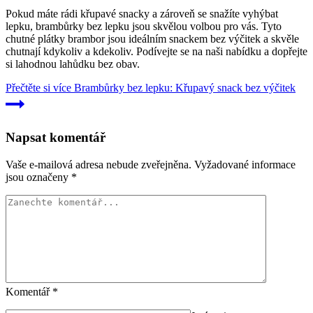
Pokud máte rádi křupavé snacky a zároveň se snažíte vyhýbat
lepku, brambůrky bez lepku jsou skvělou volbou pro vás. Tyto
chutné plátky brambor jsou ideálním snackem bez výčitek a skvěle
chutnají kdykoliv a kdekoliv. Podívejte se na naši nabídku a dopřejte
si lahodnou lahůdku bez obav.
Přečtěte si více
Brambůrky bez lepku: Křupavý snack bez výčitek
Napsat komentář
Vaše e-mailová adresa nebude zveřejněna.
Vyžadované informace
jsou označeny
*
Komentář
*