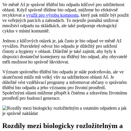
Ve městě Aš je správné třídění bio odpadu ‌klíčové pro udržitelnost
oblasti. Když správně třídíme bio odpad, můžeme ho efektivně⁣
recyklovat a⁣
využít⁣ pro výrobu kompostu
, který pak může být použit
ve ⁤veřejných parcích a zahradách. To ⁤nejenže pomáhá snižovat
množství⁣ odpadu na skládkách, ​ale ⁣také ⁢podporuje ekologický
cyklus v místní komunitě.
Jednou z klíčových⁤ otázek‍ je, jak často je bio ⁣odpad ve ‍městě⁢ Aš‍
vyvážen. Pravidelný odvoz bio odpadu je důležitý pro⁤ udržení
⁤čistoty a ⁤hygieny v oblasti.⁣ Důležité je také zajistit, aby byly k​
dispozici ⁢dostatečné ⁤kontejnery‌ na tříděný bio odpad, ⁤aby obyvatelé
měli ⁤možnost ho správně likvidovat.
Význam správného‍ třídění​ bio​ odpadu je⁢ stále podceňován, ale​ ve
⁣skutečnosti⁢ může mít‍ velký vliv na udržitelnost oblasti Aš. Je
důležité vést vzdělávací programy a informovat ⁢občany o správném
třídění bio⁣ odpadu ‍a jeho významu pro životní prostředí.
Společnými silami můžeme přispět k čistému a​ zdravému životnímu ​
prostředí⁤ pro budoucí generace.
Rozdíly mezi​ biologicky rozložitelným a