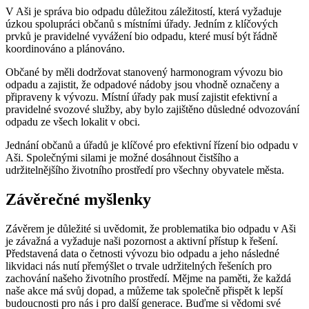
V⁣ Aši je ⁣správa bio‌ odpadu důležitou záležitostí, která vyžaduje
úzkou spolupráci občanů ‍s místními ​úřady. Jedním ⁤z⁢ klíčových
prvků je pravidelné vyvážení bio ⁣odpadu, které musí být řádně
koordinováno ⁢a plánováno.
Občané by‌ měli‍ dodržovat stanovený⁣ harmonogram⁢ vývozu‍ bio
odpadu ⁣a zajistit,⁤ že odpadové nádoby jsou vhodně ⁢označeny a
připraveny k⁤ vývozu. ‍Místní úřady pak musí⁢ zajistit efektivní a
pravidelné svozové služby, aby bylo ‌zajištěno důsledné odvozování‍
odpadu ze všech lokalit v obci.
Jednání občanů a ​úřadů je klíčové pro efektivní řízení bio odpadu v
‍Aši. Společnými silami ⁤je možné dosáhnout čistšího​ a
udržitelnějšího životního ‌prostředí pro všechny​ obyvatele​ města.
Závěrečné ⁣myšlenky
Závěrem je důležité si uvědomit,⁢ že problematika bio⁤ odpadu ⁢v Aši
je závažná a vyžaduje naši⁣ pozornost a aktivní přístup ‍k řešení.
Představená data⁢ o⁢ četnosti vývozu bio odpadu‌ a ​jeho následné
likvidaci ​nás⁤ nutí ​přemýšlet o trvale​ udržitelných řešeních⁢ pro
zachování našeho​ životního prostředí.⁤ Mějme na ⁤paměti, že každá
naše akce⁢ má⁤ svůj ⁣dopad,⁣ a můžeme tak ⁤společně přispět⁢ k ⁣lepší
budoucnosti pro nás ​i ‍pro další generace. Buďme si vědomi své