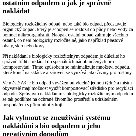
⁣ostatním ‌odpadem a jak je správně
nakládat
Biologicky rozložitelný odpad, nebo také bio odpad, představuje
organický odpad, ‍který je schopen⁣ se rozložit do ⁢půdy nebo vody za
pomoci mikroorganismů. Naopak ostatní odpad⁤ zahrnuje⁤ všechno​
ostatní, co není biologicky rozložitelné, jako například plastové
obaly, sklo nebo⁢ kovy.
Při nakládání⁢ s biologicky rozložitelným odpadem‍ je důležité ⁤ho
správně třídit a ukládat‍ do speciálních nádob⁢ určených pro
kompostování. Tímto​ způsobem se minimalizuje množství odpadu,⁣
které končí na skládce a zároveň se využívá jako živiny pro rostliny.
Ve městě ‌Aš je bio odpad​ vyvážen ‌pravidelně jednou týdně ⁣a místní
obyvatelé mají možnost využít kompostovací středisko pro ‌recyklaci
​odpadu. Správným nakládáním s biologicky​ rozložitelným odpadem⁣
se tak podílíme na⁤ ochraně životního prostředí⁣ a udržitelném
hospodaření⁢ s ‌přírodními zdroji.
Jak vyhnout se zneužívání ⁢systému
nakládání s bio odpadem a⁤ jeho
negativním dopadům