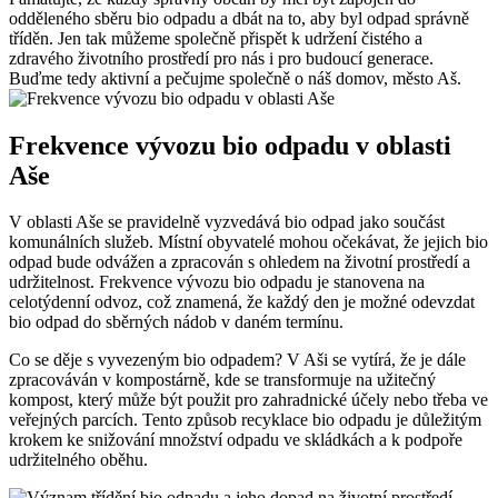
odděleného sběru ⁣bio odpadu a dbát na⁢ to, aby⁢ byl‍ odpad ‍správně
tříděn. Jen tak​ můžeme společně přispět​ k udržení‌ čistého a
zdravého životního prostředí pro ⁢nás ⁣i pro budoucí generace.
⁤Buďme tedy ‍aktivní ⁢a pečujme společně o náš domov, město Aš.
Frekvence ⁣vývozu bio odpadu ‌v ⁢oblasti⁣
Aše
V oblasti Aše se pravidelně ​vyzvedává⁣ bio odpad jako součást
komunálních ⁢služeb. Místní ​obyvatelé mohou očekávat, že jejich bio
odpad bude ‌odvážen ⁤a zpracován s ohledem​ na životní prostředí‍ a
udržitelnost.​ Frekvence vývozu bio odpadu je ⁣stanovena na⁣
celotýdenní odvoz, což znamená, že každý​ den⁢ je možné ‌odevzdat‌
bio odpad do sběrných nádob v daném termínu.
Co se⁤ děje ⁤s ‍vyvezeným bio odpadem? V ​Aši se vytírá,⁣ že je dále⁤
zpracováván v kompostárně, kde ⁤se ⁣transformuje na užitečný‍
kompost, který může být použit pro zahradnické účely nebo třeba ve
veřejných parcích. Tento způsob recyklace bio odpadu je důležitým
krokem ke snižování množství odpadu ve⁤ skládkách a k podpoře ​
udržitelného‍ oběhu.