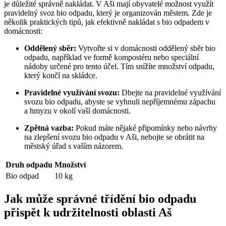
je důležité ⁣správně⁤ nakládat. V Aši mají obyvatelé možnost využít
pravidelný ⁤svoz bio odpadu, který ⁤je organizován městem.⁤ Zde je
‌několik praktických​ tipů, ‌jak⁢ efektivně⁤ nakládat s bio odpadem v
domácnosti:
Oddělený‌ sběr:
Vytvořte si v domácnosti oddělený sběr‌ bio
odpadu, například‌ ve​ formě kompostéru nebo ‌speciální
nádoby určené pro tento​ účel. Tím snížíte množství odpadu,
⁣který končí na skládce.
Pravidelné využívání ⁣svozu:
Dbejte na⁢ pravidelné využívání
‍svozu bio odpadu, abyste se vyhnuli nepříjemnému zápachu
⁤a ⁤hmyzu​ v okolí​ vaší domácnosti.
Zpětná⁣ vazba:
Pokud máte nějaké ‌připomínky‍ nebo ‌návrhy
na​ zlepšení svozu ​bio odpadu v Aši,⁣ nebojte ⁢se obrátit na
městský ⁢úřad s vaším názorem.
Druh odpadu
Množství
Bio odpad
10 kg
Jak ​může správné třídění bio ​odpadu
přispět k udržitelnosti oblasti‍ Aš