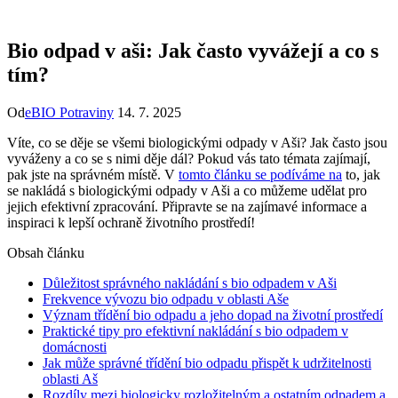
Bio odpad v aši: Jak často vyvážejí a co s
tím?
Od
eBIO Potraviny
14. 7. 2025
Víte,​ co se děje se ‌všemi ⁤biologickými odpady⁤ v Aši?⁢ Jak ‍často jsou
vyváženy⁢ a co ​se s⁢ nimi děje dál? Pokud vás tato témata ⁤zajímají,
pak jste‍ na správném místě. V
tomto článku se podíváme na
to, jak
se nakládá‌ s biologickými​ odpady v⁣ Aši a co můžeme udělat pro
jejich efektivní zpracování. Připravte⁢ se na‍ zajímavé informace a
inspiraci k lepší ‌ochraně životního‌ prostředí!
Obsah článku
Důležitost správného nakládání s bio ‌odpadem v Aši
Frekvence ⁣vývozu bio odpadu ‌v ⁢oblasti⁣ Aše
Význam třídění bio⁤ odpadu a‌ jeho ‍dopad⁣ na životní prostředí
Praktické tipy ⁢pro efektivní nakládání ⁤s bio‍ odpadem v
domácnosti
Jak ​může správné třídění bio ​odpadu přispět k udržitelnosti
oblasti‍ Aš
Rozdíly mezi​ biologicky rozložitelným a ⁣ostatním ‌odpadem a