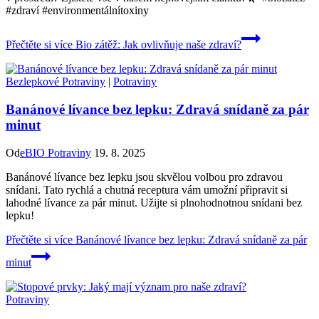
#zdraví #environmentálnítoxiny
Přečtěte si více
Bio zátěž: Jak ovlivňuje naše zdraví?
Bezlepkové Potraviny
|
Potraviny
Banánové lívance bez lepku: Zdravá snídaně za pár
minut
Od
eBIO Potraviny
19. 8. 2025
Banánové lívance bez lepku jsou skvělou volbou pro zdravou
snídani. Tato rychlá a chutná receptura vám umožní připravit si
lahodné lívance za pár minut. Užijte si plnohodnotnou snídani bez
lepku!
Přečtěte si více
Banánové lívance bez lepku: Zdravá snídaně za pár
minut
Potraviny