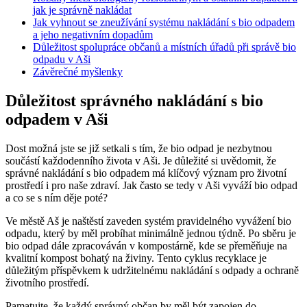
jak je správně nakládat
Jak vyhnout se zneužívání ⁢systému nakládání s bio odpadem
a⁤ jeho negativním dopadům
Důležitost spolupráce občanů a místních‍ úřadů při správě bio
odpadu ⁤v Aši
Závěrečné ⁣myšlenky
Důležitost správného nakládání s bio
‌odpadem v Aši
Dost‍ možná jste se již setkali s tím, že‍ bio ⁤odpad je ⁣nezbytnou
součástí každodenního života v‍ Aši. ⁣Je důležité si uvědomit, že
správné nakládání ⁤s bio odpadem ​má klíčový význam ​pro životní
prostředí i pro ⁢naše⁣ zdraví. Jak často se tedy ⁤v Aši vyváží ⁤bio odpad
a co ⁣se ⁢s ním děje poté?
Ve ​městě ⁢Aš je naštěstí ‌zaveden systém pravidelného vyvážení bio
odpadu, který​ by‍ měl probíhat minimálně jednou týdně. Po sběru⁤ je
⁤bio odpad dále zpracováván v kompostárně, kde se přeměňuje ⁣na
kvalitní kompost bohatý⁣ na živiny.⁣ Tento cyklus recyklace ‍je⁣
důležitým⁤ příspěvkem k udržitelnému nakládání s​ odpady a ochraně​
životního ⁤prostředí.
Pamatujte, že⁣ každý správný občan by měl ‌být zapojen ‌do