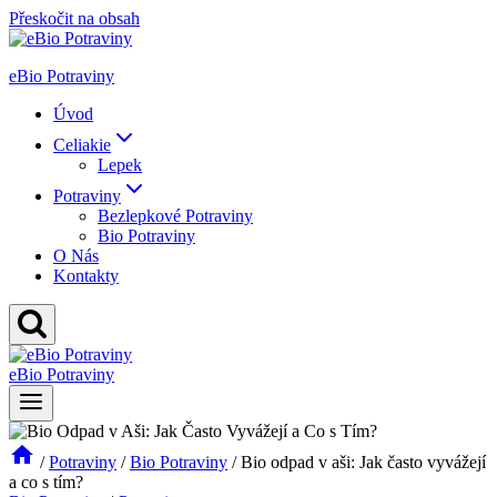
Přeskočit na obsah
eBio Potraviny
Úvod
Celiakie
Lepek
Potraviny
Bezlepkové Potraviny
Bio Potraviny
O Nás
Kontakty
eBio Potraviny
/
Potraviny
/
Bio Potraviny
/
Bio odpad v aši: Jak často vyvážejí
a co s tím?