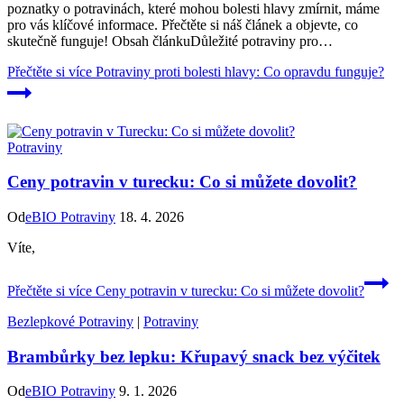
poznatky o potravinách, které mohou bolesti hlavy zmírnit, máme
pro vás klíčové informace. Přečtěte si náš článek a objevte, co
skutečně funguje! Obsah článkuDůležité potraviny pro…
Přečtěte si více
Potraviny proti bolesti hlavy: Co opravdu funguje?
Potraviny
Ceny potravin v turecku: Co si můžete dovolit?
Od
eBIO Potraviny
18. 4. 2026
Víte,
Přečtěte si více
Ceny potravin v turecku: Co si můžete dovolit?
Bezlepkové Potraviny
|
Potraviny
Brambůrky bez lepku: Křupavý snack bez výčitek
Od
eBIO Potraviny
9. 1. 2026