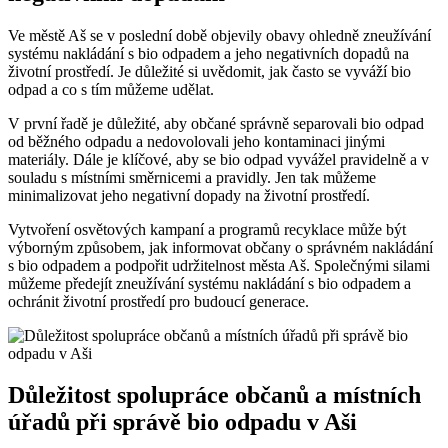
Ve ⁣městě Aš se v poslední době objevily ⁤obavy ohledně zneužívání
systému nakládání s bio odpadem ‌a jeho negativních dopadů‍ na
životní prostředí. Je důležité si ‌uvědomit, jak často se vyváží bio
odpad a co s tím můžeme udělat.
V ⁢první řadě​ je důležité, aby​ občané správně separovali‌ bio odpad
od ‌běžného ⁢odpadu a nedovolovali jeho ‌kontaminaci ‍jinými‍
materiály. Dále je klíčové, aby se bio ‌odpad vyvážel pravidelně a v
souladu s místními směrnicemi a⁤ pravidly. ‍Jen ⁤tak můžeme‍
minimalizovat jeho negativní‌ dopady na životní ⁢prostředí.
Vytvoření osvětových kampaní a programů recyklace⁢ může ⁤být
výborným způsobem, jak informovat občany o ⁢správném nakládání
s ​bio⁤ odpadem a podpořit udržitelnost města Aš. Společnými silami
můžeme předejít‍ zneužívání systému nakládání s bio odpadem ⁢a​
ochránit životní prostředí pro budoucí generace.
Důležitost spolupráce občanů a místních‍
úřadů při správě bio odpadu ⁤v Aši