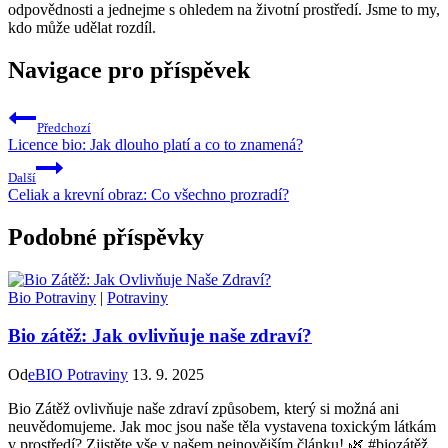
odpovědnosti a jednejme s ⁢ohledem na životní prostředí. Jsme ⁢to my,
kdo může⁣ udělat rozdíl.
Navigace pro příspěvek
Předchozí
Licence bio: Jak dlouho platí a co to znamená?
Další
Celiak a krevní obraz: Co všechno prozradí?
Podobné příspěvky
Bio Potraviny
|
Potraviny
Bio zátěž: Jak ovlivňuje naše zdraví?
Od
eBIO Potraviny
13. 9. 2025
Bio Zátěž ovlivňuje naše zdraví způsobem, který si možná ani
neuvědomujeme. Jak moc jsou naše těla vystavena toxickým látkám
v prostředí? Zjistěte vše v našem nejnovějším článku! 🌿 #biozátěž