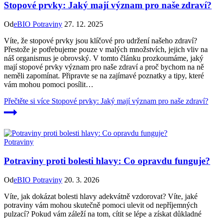
Stopové prvky: Jaký mají význam pro naše zdraví?
Od
eBIO Potraviny
27. 12. 2025
Víte, že stopové prvky jsou klíčové pro udržení našeho zdraví?
Přestože je potřebujeme pouze v malých množstvích, jejich vliv na
náš organismus je obrovský. V tomto článku prozkoumáme, jaký
mají stopové prvky význam pro naše zdraví a proč bychom na ně
neměli zapomínat. Připravte se na zajímavé poznatky a tipy, které
vám mohou pomoci posílit…
Přečtěte si více
Stopové prvky: Jaký mají význam pro naše zdraví?
Potraviny
Potraviny proti bolesti hlavy: Co opravdu funguje?
Od
eBIO Potraviny
20. 3. 2026
Víte, jak dokázat bolesti hlavy adekvátně vzdorovat? Víte, jaké
potraviny vám mohou skutečně pomoci ulevit od nepříjemných
pulzací? Pokud vám záleží na tom, cítit se lépe a získat důkladné