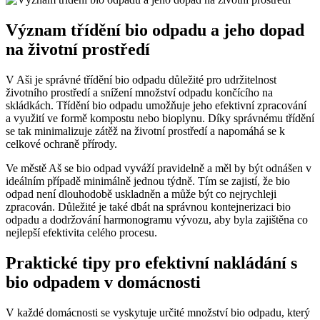
Význam třídění bio⁤ odpadu a‌ jeho ‍dopad⁣
na životní prostředí
V⁢ Aši je správné třídění ‌bio odpadu důležité pro udržitelnost
životního prostředí a snížení množství odpadu končícího na
‍skládkách. ‍Třídění bio odpadu ​umožňuje jeho⁣ efektivní zpracování
a využití ve formě kompostu nebo bioplynu.‌ Díky správnému třídění
se tak⁣ minimalizuje zátěž‌ na životní prostředí⁣ a ⁢napomáhá ⁤se ⁤k
celkové ochraně přírody.
Ve městě Aš se bio odpad ​vyváží pravidelně a ​měl by být‍ odnášen⁤ v
ideálním případě minimálně jednou⁢ týdně. Tím se ​zajistí, že bio
odpad ‍není dlouhodobě‌ uskladněn a ‌může být co⁤ nejrychleji⁤
zpracován. Důležité je také dbát na ‌správnou kontejnerizaci bio
odpadu a dodržování ​harmonogramu vývozu, ⁣aby byla zajištěna co
nejlepší efektivita celého procesu.
Praktické tipy ⁢pro efektivní nakládání ⁤s
bio‍ odpadem v domácnosti
V ​každé domácnosti se ‍vyskytuje určité množství bio odpadu, který‍