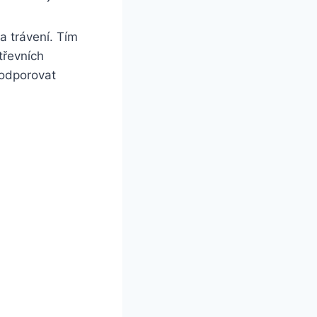
na trávení. Tím
třevních
podporovat