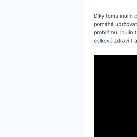
Díky tomu inulín
p
pomáhá udržovat r
problémů. Inulín 
celkové zdraví tr