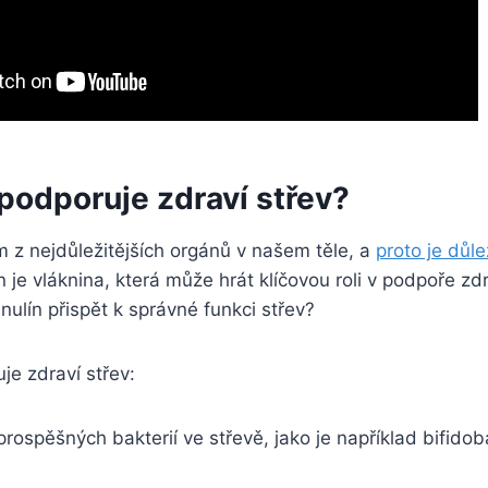
 podporuje zdraví střev?
m z nejdůležitějších orgánů v našem těle, a
proto je důl
lín je vláknina, která může hrát klíčovou roli v podpoře zd
lín přispět k správné funkci střev?
je zdraví střev:
prospěšných bakterií ve střevě, jako je například bifidob