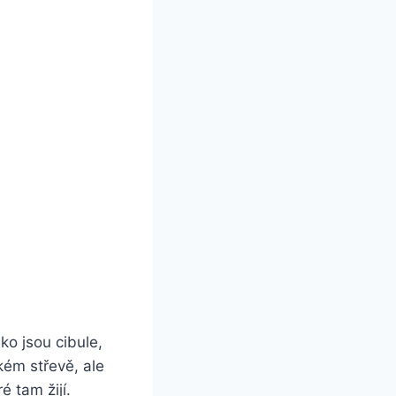
ko jsou cibule,
kém střevě, ale
é tam žijí.