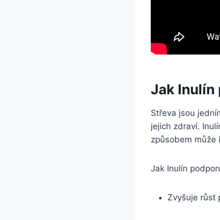
Jak Inulín
Střeva jsou jední
jejich zdraví. Inu
způsobem může inu
Jak Inulín podporu
Zvyšuje růst 