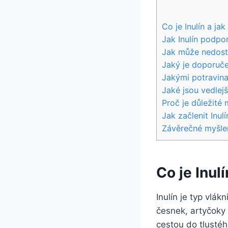
Co je Inulín a jak
Jak Inulín podpor
Jak může nedostat
Jaký je doporuče
Jakými potravina
Jaké jsou vedlej
Proč je důležité 
Jak začlenit Inul
Závěrečné myšle
Co je Inul
Inulín je typ vlák
česnek, artyčoky 
cestou do tlustéh