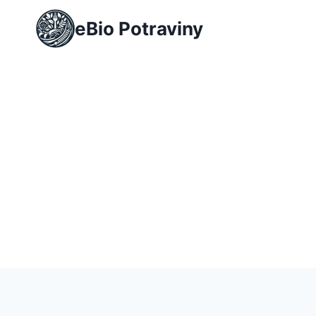
Přeskočit
eBio Potraviny
na
obsah