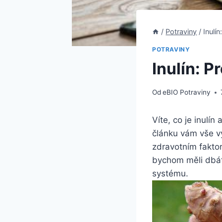
/
Potraviny
/
Inulí
POTRAVINY
Inulín: P
Od
eBIO Potraviny
Víte, co je inulín
článku vám vše v
zdravotním faktor
bychom měli dbát 
systému.