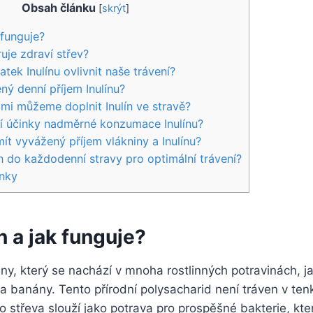
Obsah článku
[
skrýt
]
 funguje?
uje zdraví střev?
ek Inulínu ovlivnit naše trávení?
ný denní příjem Inulínu?
mi můžeme doplnit Inulín ve stravě?
ší účinky nadměrné konzumace Inulínu?
mít vyvážený příjem vlákniny a Inulínu?
ín do každodenní stravy pro optimální trávení?
nky
ín a jak funguje?
niny, který se nachází v mnoha rostlinných potravinách, ja
a banány. Tento přírodní polysacharid není tráven v ten
o střeva slouží jako potrava pro prospěšné bakterie, kter