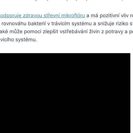
odporuje zdravou střevní mikroflóru
a má pozitivní vliv 
ovnováhu bakterií v trávicím systému a snižuje riziko s
také může pomoci zlepšit vstřebávání živin z potravy a 
ávicího systému.