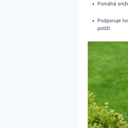
Pomáhá snižov
Podporuje tvo
potíží.