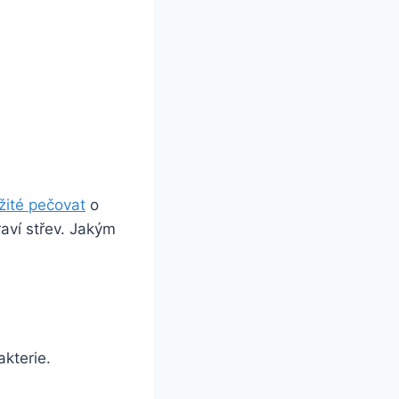
ežité pečovat
o
raví střev. Jakým
akterie.