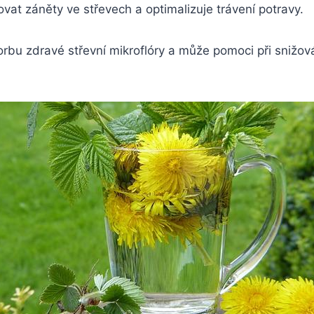
at záněty ve střevech a optimalizuje trávení potravy.
rbu zdravé střevní mikroflóry a může pomoci při snižová