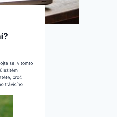
ní?
bojte se, v tomto
důležitém
stěte, proč
o trávicího