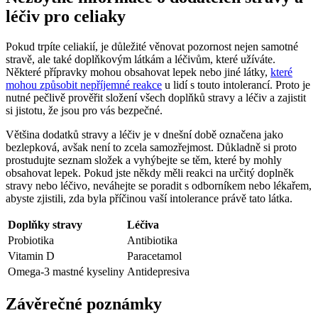
léčiv pro celiaky
Pokud trpíte celiakií, je důležité věnovat pozornost nejen samotné
stravě, ale také doplňkovým látkám a léčivům, které užíváte.
Některé přípravky mohou obsahovat lepek nebo jiné látky,
které
mohou způsobit nepříjemné reakce
u lidí s touto intolerancí. Proto je
nutné pečlivě prověřit složení všech doplňků stravy a léčiv a zajistit
si jistotu, že jsou pro vás bezpečné.
Většina dodatků stravy a léčiv je v dnešní době označena jako
bezlepková, avšak není to zcela samozřejmost. Důkladně si proto
prostudujte seznam složek a vyhýbejte se těm, které by mohly
obsahovat lepek. Pokud jste někdy měli reakci na určitý doplněk
stravy nebo léčivo, neváhejte se poradit s odborníkem nebo lékařem,
abyste zjistili, zda byla příčinou vaší intolerance právě tato látka.
Doplňky stravy
Léčiva
Probiotika
Antibiotika
Vitamin D
Paracetamol
Omega-3 mastné kyseliny
Antidepresiva
Závěrečné poznámky