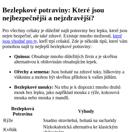
Bezlepkové potraviny: Které jsou
nejbezpečnější a nejzdravější?
Pro všechny celiaky je důležité najít potraviny bez lepku, které jsou
nejen bezpečné, ale také zdravé. Existuje mnoho možností,
které
jsou vhodné pro ty
, kteří trpí celiakií. Zde je několik tipů, které vám
pomohou najít ty nejlepší bezlepkové potraviny:
Quinoa:
Obsahuje mnoho důležitých živin a je skvělou
alternativou k obilovinám obsahujícím lepek.
Ořechy a semena:
Jsou bohaté na zdravé tuky, bílkoviny a
vlákninu a mohou být skvělou přílohou k vašim jídlům.
Bezlepkové mouky:
Na trhu je k dispozici mnoho druhů
mouk bez lepku, jako například mouka z rýže, kokosová
mouka nebo mouka z mandlí.
Bezlepková
Výhody
Potravina
Rýže
Snadno stravitelná, bohatá na sacharidy
Nízkokalorická alternativa ke klasickým
Květák