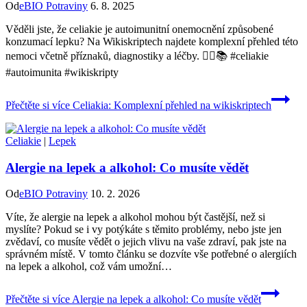
Od
eBIO Potraviny
6. 8. 2025
Věděli jste, že celiakie je autoimunitní onemocnění způsobené
konzumací lepku? Na Wikiskriptech najdete komplexní přehled této
nemoci včetně příznaků, diagnostiky a léčby. 👩‍⚕️📚 #celiakie
#autoimunita #wikiskripty
Přečtěte si více
Celiakia: Komplexní přehled na wikiskriptech
Celiakie
|
Lepek
Alergie na lepek a alkohol: Co musíte vědět
Od
eBIO Potraviny
10. 2. 2026
Víte, že alergie na lepek a alkohol mohou být častější, než si
myslíte? Pokud se i vy potýkáte s těmito problémy, nebo jste jen
zvědaví, co musíte vědět o jejich vlivu na vaše zdraví, pak jste na
správném místě. V tomto článku se dozvíte vše potřebné o alergiích
na lepek a alkohol, což vám umožní…
Přečtěte si více
Alergie na lepek a alkohol: Co musíte vědět