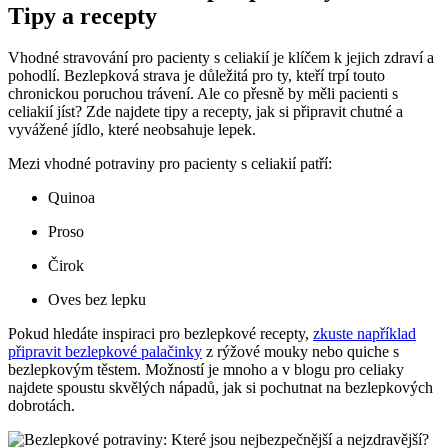
Tipy a recepty
Vhodné stravování pro pacienty s celiakií je klíčem k jejich zdraví a
pohodlí. Bezlepková strava je důležitá pro ty, kteří trpí touto
chronickou poruchou trávení. Ale co přesně by měli pacienti s
celiakií jíst? Zde najdete tipy a recepty, jak si připravit chutné a
vyvážené jídlo, které neobsahuje lepek.
Mezi vhodné potraviny pro pacienty s celiakií patří:
Quinoa
Proso
Čirok
Oves bez lepku
Pokud hledáte inspiraci pro bezlepkové recepty,
zkuste například
připravit bezlepkové palačinky
z rýžové mouky nebo quiche s
bezlepkovým těstem. Možností je mnoho a v blogu pro celiaky
najdete spoustu skvělých nápadů, jak si pochutnat na bezlepkových
dobrotách.