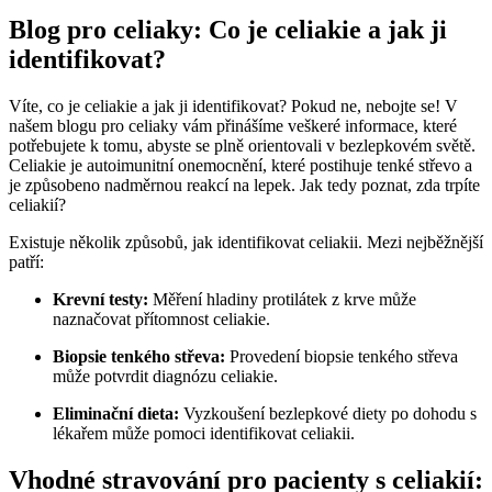
Blog pro celiaky: Co je celiakie a jak ji
identifikovat?
Víte, co je celiakie a jak ji identifikovat? Pokud ne, nebojte se! V
našem blogu pro celiaky vám přinášíme veškeré informace, které
potřebujete k tomu, abyste se plně orientovali v bezlepkovém světě.
Celiakie je autoimunitní onemocnění, které postihuje tenké střevo a
je způsobeno nadměrnou reakcí na lepek. Jak tedy poznat, zda trpíte
celiakií?
Existuje několik způsobů, jak identifikovat celiakii. Mezi nejběžnější
patří:
Krevní testy:
Měření hladiny protilátek z krve může
naznačovat přítomnost celiakie.
Biopsie tenkého střeva:
Provedení biopsie tenkého střeva
může potvrdit diagnózu celiakie.
Eliminační dieta:
Vyzkoušení bezlepkové diety po dohodu s
lékařem může pomoci identifikovat celiakii.
Vhodné stravování pro pacienty s celiakií: