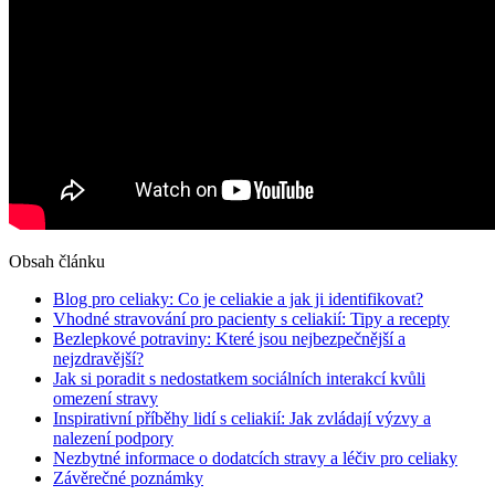
Obsah článku
Blog pro celiaky: Co je celiakie a jak ji identifikovat?
Vhodné stravování pro pacienty s celiakií: Tipy a recepty
Bezlepkové potraviny: Které jsou nejbezpečnější a
nejzdravější?
Jak si poradit s nedostatkem sociálních interakcí kvůli
omezení stravy
Inspirativní příběhy lidí s celiakií: Jak zvládají výzvy a
nalezení podpory
Nezbytné informace o dodatcích stravy a léčiv pro celiaky
Závěrečné poznámky