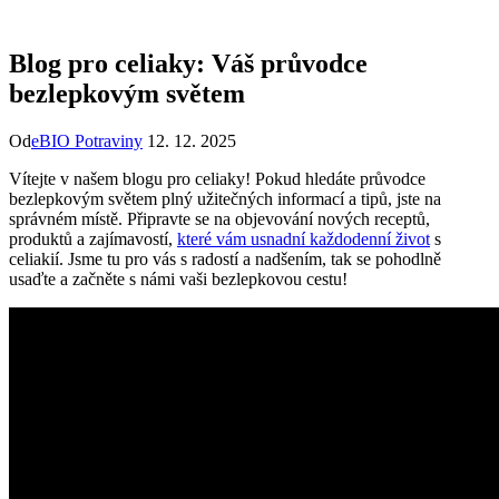
Blog pro celiaky: Váš průvodce
bezlepkovým světem
Od
eBIO Potraviny
12. 12. 2025
Vítejte v našem blogu pro celiaky! Pokud hledáte průvodce
bezlepkovým světem plný užitečných informací a tipů, jste na
správném místě. Připravte se na objevování nových receptů,
produktů a zajímavostí,
které vám usnadní každodenní život
s
celiakií. Jsme tu pro vás s radostí a nadšením, tak se pohodlně
usaďte a začněte s námi vaši bezlepkovou cestu!