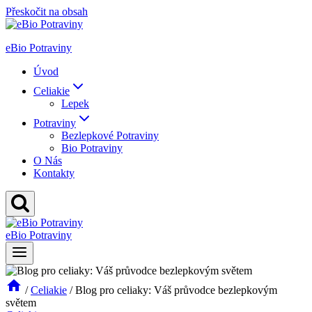
Přeskočit na obsah
eBio Potraviny
Úvod
Celiakie
Lepek
Potraviny
Bezlepkové Potraviny
Bio Potraviny
O Nás
Kontakty
eBio Potraviny
/
Celiakie
/
Blog pro celiaky: Váš průvodce bezlepkovým
světem