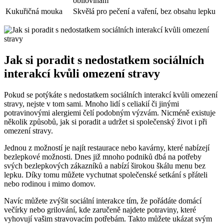
obilovinám
Kukuřičná mouka
Skvělá pro pečení a vaření, bez obsahu lepku
Jak si poradit s nedostatkem sociálních
interakcí kvůli omezení stravy
Pokud se potýkáte s nedostatkem sociálních interakcí kvůli omezení
stravy, nejste v tom sami. Mnoho lidí s celiakií či jinými
potravinovými alergiemi čelí podobným výzvám. Nicméně existuje
několik způsobů, jak si poradit a udržet si společenský život i při
omezení stravy.
Jednou z možností je najít restaurace nebo kavárny, které nabízejí
bezlepkové možnosti. Dnes již mnoho podniků dbá na potřeby
svých bezlepkových zákazníků a nabízí širokou škálu menu bez
lepku. Díky tomu můžete vychutnat společenské setkání s přáteli
nebo rodinou i mimo domov.
Navíc můžete zvýšit sociální interakce tím, že pořádáte domácí
večírky nebo grilování, kde zaručeně najdete potraviny, které
vyhovují vašim stravovacím potřebám. Takto můžete ukázat svým