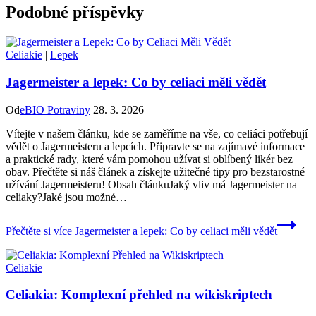
Podobné příspěvky
Celiakie
|
Lepek
Jagermeister a lepek: Co by celiaci měli vědět
Od
eBIO Potraviny
28. 3. 2026
Vítejte v našem článku, kde se zaměříme na vše, co celiáci potřebují
vědět o Jagermeisteru a lepcích. Připravte se na zajímavé informace
a praktické rady, které vám pomohou užívat si oblíbený likér bez
obav. Přečtěte si náš článek a získejte užitečné tipy pro bezstarostné
užívání Jagermeisteru! Obsah článkuJaký vliv má Jagermeister na
celiaky?Jaké jsou možné…
Přečtěte si více
Jagermeister a lepek: Co by celiaci měli vědět
Celiakie
Celiakia: Komplexní přehled na wikiskriptech