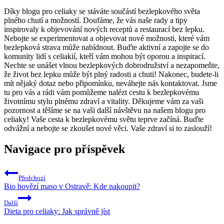
Díky blogu pro celiaky se stáváte součástí bezlepkového světa
plného chutí a možností. Doufáme, že vás naše rady a tipy
inspirovaly k objevování nových receptů a restaurací bez lepku.
Nebojte se experimentovat a objevovat nové možnosti, které vám
bezlepková strava může nabídnout. Buďte aktivní a zapojte se do
komunity lidí s celiakií, kteří vám mohou být oporou a inspirací.
Nechte se unášet vlnou bezlepkových dobrodružství a nezapomeňte,
že život bez lepku může být plný radosti a chuti! Nakonec, budete-li
mít nějaký dotaz nebo připomínku, neváhejte nás kontaktovat. Jsme
tu pro vás a rádi vám pomůžeme nalézt cestu k bezlepkovému
životnímu stylu plnému zdraví a vitality. Děkujeme vám za vaši
pozornost a těšíme se na vaši další návštěvu na našem blogu pro
celiaky! Vaše cesta k bezlepkovému světu teprve začíná. Buďte
odvážní a nebojte se zkoušet nové věci. Vaše zdraví si to zaslouží!
Navigace pro příspěvek
Předchozí
Bio hovězí maso v Ostravě: Kde nakoupit?
Další
Dieta pro celiaky: Jak správně jíst