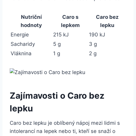
Nutriční
Caro s
Caro bez
hodnoty
lepkem
lepku
Energie
215 kJ
190 kJ
Sacharidy
5 g
3 g
Vláknina
1 g
2 g
Zajímavosti o Caro bez
lepku
Caro bez lepku je oblíbený nápoj mezi lidmi s
intolerancí na lepek nebo ti, kteří se snaží o