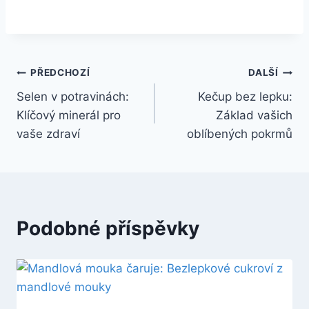
Navigace
PŘEDCHOZÍ
DALŠÍ
Selen v potravinách:
Kečup bez lepku:
pro
Klíčový minerál pro
Základ vašich
příspěvek
vaše zdraví
oblíbených pokrmů
Podobné příspěvky