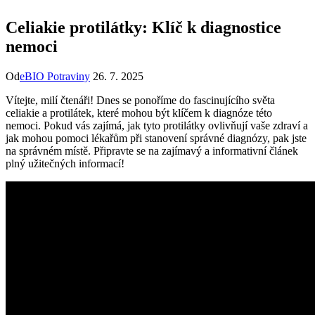
Celiakie protilátky: Klíč k diagnostice
nemoci
Od
eBIO Potraviny
26. 7. 2025
Vítejte, milí ⁢čtenáři! Dnes ⁤se ponoříme ‌do fascinujícího světa‌
celiakie a protilátek, které mohou být klíčem​ k diagnóze této
nemoci. Pokud vás​ zajímá,‌ jak tyto⁢ protilátky‌ ovlivňují vaše zdraví⁣ a
jak mohou pomoci lékařům při stanovení správné diagnózy, pak ‍jste⁤
na správném místě. Připravte ⁤se‌ na zajímavý a informativní ​článek
plný užitečných informací!