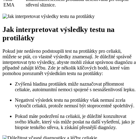
EMA
střevní sliznice.
Jak interpretovat výsledky testu na
protilátky
Pokud jste ⁤nedávno podstoupili test na protilátky pro celiakii,
můžete ⁣se ptát, co⁣ vlastně⁢ výsledky​ znamenají. Je důležité správně
interpretovat tyto výsledky, abyste mohli⁢ získat správnou diagnózu a
případně zahájit‌ léčbu. Zde je‌ několik‍ klíčových bodů, které vám
pomohou porozumět⁢ výsledkům testu na ‌protilátky:
Zvýšená hladina‍ protilátek může naznačovat přítomnost
celiakie, autoimunitní ⁣nemoci spojené s​ nesnášenlivostí lepku.
Negativní výsledek testu na protilátky však nemusí zcela
vyloučit celiakii, protože nemusí být stoprocentně⁤ spolehlivý.
Pokud máte podezření na celiakii, je‍ důležité konzultovat
svého lékaře,⁣ který vás ‍může poslat na‍ další vyšetření,​ jako⁣ je
biopsie tenkého střeva, k získání přesnější diagnózy.