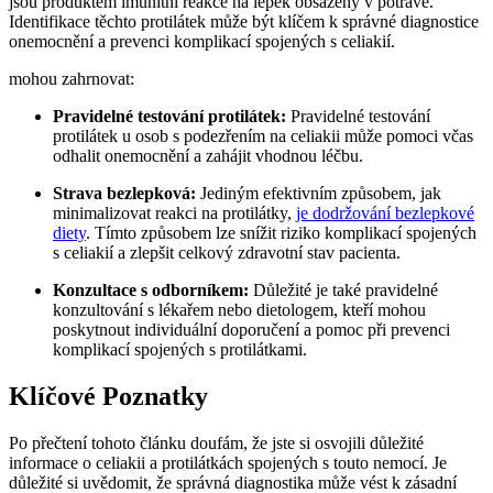
jsou produktem imunitní⁤ reakce na lepek obsažený v potravě.
Identifikace těchto protilátek může být⁤ klíčem ‍k‌ správné diagnostice
onemocnění a prevenci komplikací spojených s⁣ celiakií.
mohou zahrnovat:
Pravidelné testování ⁣protilátek:
⁣Pravidelné testování
protilátek u osob s podezřením na celiakii může pomoci ⁣včas
odhalit onemocnění‌ a zahájit vhodnou⁢ léčbu.
Strava bezlepková:
Jediným⁣ efektivním způsobem, jak ​
minimalizovat reakci na protilátky,
je dodržování bezlepkové
diety
. Tímto⁤ způsobem lze snížit riziko komplikací spojených
s ⁤celiakií a zlepšit celkový⁣ zdravotní stav pacienta.
Konzultace s ‌odborníkem:
Důležité je ​také pravidelné
konzultování s lékařem nebo dietologem, kteří mohou
poskytnout individuální doporučení a⁤ pomoc⁢ při ⁣prevenci
komplikací spojených s protilátkami.
Klíčové Poznatky
Po přečtení tohoto článku doufám, že jste si ‍osvojili důležité ​
informace o⁢ celiakii a protilátkách ​spojených s touto nemocí. Je
důležité si uvědomit, že​ správná diagnostika může vést ‍k zásadní