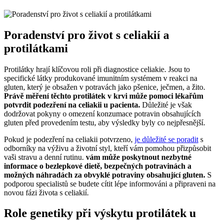
Poradenství pro život s celiakií⁣ a
protilátkami
Protilátky hrají ⁣klíčovou roli při diagnostice celiakie. Jsou to
specifické látky produkované imunitním systémem v reakci na
gluten, který je obsažen v potravách jako pšenice, ‍ječmen, a žito.
Právě měření těchto protilátek v krvi může pomoci lékařům
potvrdit podezření na⁤ celiakii u⁣ pacienta.
Důležité je však
dodržovat pokyny o‌ omezení ​konzumace potravin obsahujících
gluten před⁤ provedením testu, aby výsledky byly co nejpřesnější.
Pokud je ⁢podezření na celiakii potvrzeno,
je důležité se poradit
s
odborníky ⁣na výživu a životní styl, kteří vám pomohou přizpůsobit
vaši stravu ⁢a denní rutinu.‌
vám může poskytnout nezbytné
informace o bezlepkové dietě, ‍bezpečných potravinách‍ a
možných náhradách za ​obvyklé potraviny obsahující gluten.
S
podporou specialistů se budete cítit lépe informováni ⁤a ⁣připraveni na
novou fázi života s ‍celiakií.
Role‌ genetiky při⁣ výskytu protilátek u