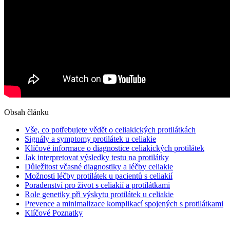
Obsah článku
Vše, co potřebujete ‌vědět ⁣o celiakických protilátkách
Signály‌ a symptomy protilátek u celiakie
Klíčové informace o diagnostice celiakických protilátek
Jak interpretovat výsledky testu na protilátky
Důležitost včasné diagnostiky a⁤ léčby ⁣celiakie
Možnosti léčby protilátek u pacientů s celiakií
Poradenství pro život s celiakií⁣ a protilátkami
Role‌ genetiky při⁣ výskytu protilátek u celiakie
Prevence a ​minimalizace komplikací spojených‍ s protilátkami
Klíčové Poznatky