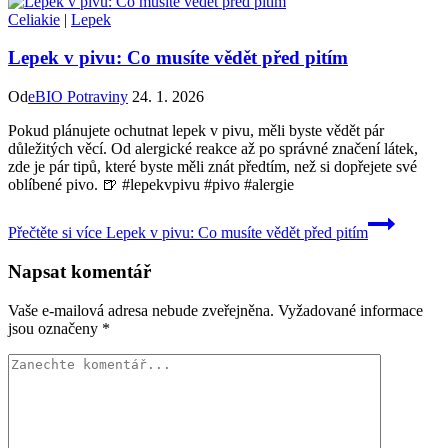
Celiakie
|
Lepek
Lepek v pivu: Co musíte vědět před pitím
Od
eBIO Potraviny
24. 1. 2026
Pokud plánujete ochutnat lepek v pivu, měli byste vědět pár
důležitých věcí. Od alergické reakce až po správné značení látek,
zde je pár tipů, které byste měli znát předtím, než si dopřejete své
oblíbené pivo. 🍺 #lepekvpivu #pivo #alergie
Přečtěte si více
Lepek v pivu: Co musíte vědět před pitím
Napsat komentář
Vaše e-mailová adresa nebude zveřejněna.
Vyžadované informace
jsou označeny
*