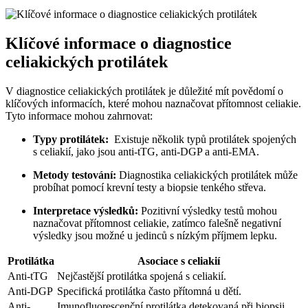
Klíčové informace o diagnostice
celiakických protilátek
V diagnostice celiakických⁤ protilátek ​je důležité mít povědomí o
klíčových informacích, které ⁣mohou naznačovat‍ přítomnost celiakie.
‍Tyto informace mohou zahrnovat:
Typy protilátek:
⁣ Existuje⁣ několik typů⁣ protilátek spojených
s⁣ celiakií, jako jsou anti-tTG, anti-DGP a anti-EMA.
Metody⁣ testování:
‍Diagnostika⁢ celiakických protilátek​ může
probíhat​ pomocí krevní testy a biopsie tenkého ⁣střeva.
Interpretace výsledků:
Pozitivní výsledky testů mohou
naznačovat přítomnost celiakie, zatímco falešně negativní
výsledky jsou ‍možné u jedinců s​ nízkým⁢ příjmem lepku.
Protilátka
Asociace s celiakií
Anti-tTG
Nejčastější protilátka spojená s celiakií.
Anti-DGP
Specifická protilátka často přítomná ⁤u dětí.
Anti-
Imunofluorescenční protilátka detekovaná při biopsii