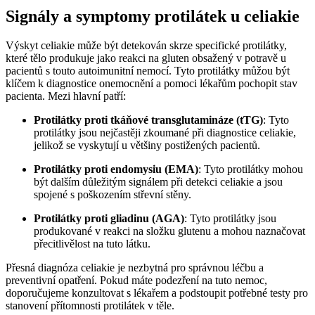
Signály‌ a symptomy protilátek u celiakie
Výskyt celiakie může být detekován skrze ⁣specifické protilátky,
které ‌tělo​ produkuje⁤ jako reakci na gluten obsažený v ⁢potravě u
‌pacientů s touto autoimunitní nemocí. ​Tyto protilátky můžou být
klíčem k ⁤diagnostice onemocnění a pomoci lékařům ‌pochopit ⁣stav
pacienta. Mezi hlavní patří:
Protilátky‌ proti tkáňové transglutamináze (tTG)
: Tyto
protilátky⁣ jsou nejčastěji zkoumané ‌při‍ diagnostice celiakie,‌
jelikož‌ se vyskytují⁣ u většiny postižených pacientů.
Protilátky proti endomysiu (EMA)
: Tyto protilátky mohou
být⁢ dalším důležitým signálem při detekci celiakie a jsou
spojené⁣ s poškozením střevní stěny.
Protilátky proti ‌gliadinu (AGA)
: Tyto protilátky jsou
produkované v reakci na složku glutenu a mohou ​naznačovat
přecitlivělost na tuto látku.
Přesná diagnóza celiakie je nezbytná pro správnou léčbu a
preventivní opatření. Pokud máte podezření na tuto ​nemoc,
⁣doporučujeme konzultovat s lékařem a podstoupit potřebné ‍testy pro
stanovení přítomnosti protilátek ⁣v těle.