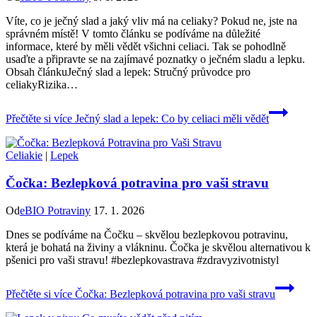
Víte, co je ⁢ječný ​slad a‍ jaký vliv má na celiaky?‍ Pokud ne, jste na
‍správném místě! V tomto článku se podíváme ‌na‌ důležité
informace,⁣ které​ by měli vědět všichni celiaci. Tak se pohodlně
usaďte a připravte se na zajímavé poznatky‍ o ječném sladu‍ a lepku.
Obsah článkuJečný slad ⁤a lepek: ​Stručný průvodce⁤ pro
celiakyRizika…
Přečtěte si více
Ječný slad a lepek: Co by celiaci měli vědět
Celiakie
|
Lepek
Čočka: Bezlepková potravina pro vaši stravu
Od
eBIO Potraviny
17. 1. 2026
Dnes se podíváme na Čočku – skvělou bezlepkovou potravinu,
která je bohatá na živiny a vlákninu. Čočka je skvělou alternativou k
pšenici pro vaši stravu! #bezlepkovastrava #zdravyzivotnistyl
Přečtěte si více
Čočka: Bezlepková potravina pro vaši stravu