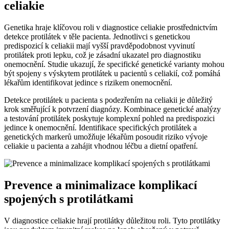
celiakie
Genetika hraje klíčovou‍ roli v diagnostice celiakie⁤ prostřednictvím
detekce protilátek v těle‍ pacienta.⁤ Jednotlivci s genetickou
predispozicí k ⁣celiakii mají vyšší pravděpodobnost vyvinutí
protilátek proti⁤ lepku, což⁣ je zásadní ukazatel pro ​diagnostiku
onemocnění. Studie ukazují, že ⁢specifické genetické varianty mohou
být ‍spojeny s ⁣výskytem protilátek u pacientů s celiakií, což pomáhá
lékařům identifikovat jedince s rizikem onemocnění.
Detekce protilátek ⁣u pacienta s podezřením na celiakii je důležitý
krok​ směřující k potvrzení diagnózy. Kombinace⁤ genetické analýzy
‌a testování protilátek poskytuje komplexní pohled na predispozici‍
jedince ​k onemocnění. Identifikace specifických protilátek a⁣
genetických markerů ⁣umožňuje lékařům posoudit riziko vývoje
celiakie u⁤ pacienta a zahájit vhodnou léčbu a dietní opatření.
Prevence a ​minimalizace komplikací
spojených‍ s protilátkami
V diagnostice celiakie hrají protilátky důležitou roli. Tyto protilátky