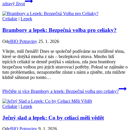
zdravý život
Celiakie
|
Lepek
Brambory a lepek: Bezpečná volba pro celiaky?
Od
eBIO Potraviny
25. 1. 2026
Vítejte, milí čtenáři! Dnes se ⁤společně podíváme na rozšířené téma,⁢
které se dotýká mnoha z ​nás – bezlepková strava. Mnoho lidí
trpících celiakií se denně potýká s otázkou, zda jsou brambory
bezpečnou volbou⁢ pro jejich ‍stravovací potřeby. Pokud se zajímáte o⁣
tuto‌ problematiku, nezapomeňte zůstat s námi a zjistěte, zda můžete
klidně sáhnout po⁤ tomto…
Přečtěte si více
Brambory a lepek: Bezpečná volba pro celiaky?
Celiakie
|
Lepek
Ječný slad a lepek: Co by celiaci měli vědět
Od
eBIO Potraviny
9. 1. 2026