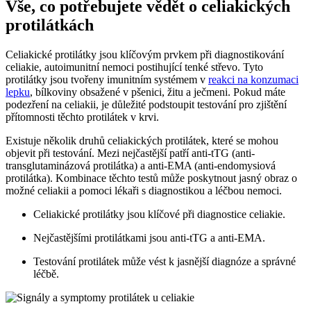
Vše, co potřebujete ‌vědět ⁣o celiakických
protilátkách
Celiakické protilátky jsou klíčovým ⁤prvkem při⁤ diagnostikování
celiakie, autoimunitní nemoci postihující tenké střevo. Tyto
protilátky jsou tvořeny imunitním systémem v
reakci na konzumaci
lepku
,​ bílkoviny obsažené v pšenici, žitu⁢ a ječmeni. Pokud máte
podezření na celiakii, je důležité podstoupit ⁤testování pro zjištění
přítomnosti těchto protilátek v‍ krvi.
Existuje několik druhů celiakických protilátek, které se mohou
‍objevit při testování. Mezi‌ nejčastější⁢ patří anti-tTG ⁢(anti-
transglutaminázová‍ protilátka) a​ anti-EMA ⁤(anti-endomysiová ​
protilátka). ‌Kombinace těchto testů může poskytnout jasný obraz o
možné ‍celiakii a pomoci ‍lékaři s ⁣diagnostikou‌ a léčbou nemoci.
Celiakické protilátky jsou klíčové při diagnostice celiakie.
Nejčastějšími ⁤protilátkami jsou anti-tTG a anti-EMA.
Testování protilátek může vést k‌ jasnější diagnóze a správné
léčbě.