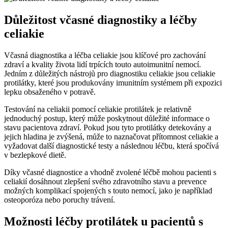
Důležitost včasné diagnostiky a⁤ léčby
⁣celiakie
Včasná diagnostika ⁣a léčba celiakie jsou ⁤klíčové ‍pro​ zachování
zdraví a⁣ kvality života lidí trpících touto autoimunitní nemocí.⁤
Jedním z důležitých⁣ nástrojů pro diagnostiku celiakie jsou celiakie
protilátky, které jsou produkovány imunitním systémem při expozici‌
lepku ⁤obsaženého v potravě.
Testování na celiakii pomocí celiakie ‍protilátek je relativně
⁤jednoduchý postup, ⁣který může‍ poskytnout důležité informace o
stavu pacientova zdraví. Pokud jsou tyto⁢ protilátky detekovány‍ a⁢
jejich hladina je zvýšená, může to⁣ naznačovat přítomnost ​celiakie a
vyžadovat další diagnostické testy a ⁢následnou léčbu, která spočívá
v bezlepkové dietě.
Díky včasné ​diagnostice a ‍vhodně zvolené léčbě mohou pacienti s
celiakií dosáhnout zlepšení svého zdravotního stavu a prevence‍
možných komplikací spojených s touto ⁤nemocí, jako je například
osteoporóza nebo poruchy trávení.
Možnosti léčby protilátek u pacientů s