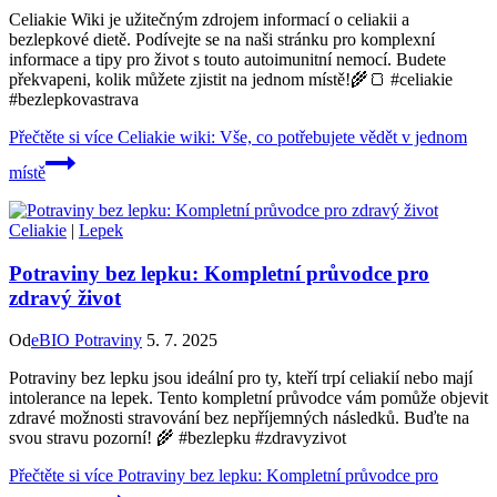
Celiakie Wiki je užitečným zdrojem informací o celiakii a
bezlepkové dietě. Podívejte se na naši stránku pro komplexní
informace a tipy pro život s touto autoimunitní nemocí. Budete
překvapeni, kolik můžete zjistit na jednom místě!🌾🍞 #celiakie
#bezlepkovastrava
Přečtěte si více
Celiakie wiki: Vše, co potřebujete vědět v jednom
místě
Celiakie
|
Lepek
Potraviny bez lepku: Kompletní průvodce pro
zdravý život
Od
eBIO Potraviny
5. 7. 2025
Potraviny bez lepku jsou ideální pro ty, kteří trpí celiakií nebo mají
intolerance na lepek. Tento kompletní průvodce vám pomůže objevit
zdravé možnosti stravování bez nepříjemných následků. Buďte na
svou stravu pozorní! 🌾 #bezlepku #zdravyzivot
Přečtěte si více
Potraviny bez lepku: Kompletní průvodce pro