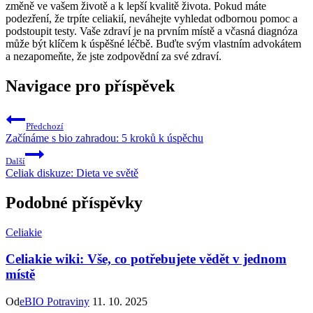
změně‌ ve⁣ vašem‌ životě a k lepší kvalitě ‍života. Pokud máte
podezření, že trpíte celiakií, neváhejte vyhledat odbornou pomoc a
podstoupit testy. Vaše zdraví je ⁣na prvním místě a včasná ⁢diagnóza
může být klíčem k úspěšné léčbě. Buďte‍ svým vlastním advokátem
a nezapomeňte, že jste zodpovědní⁢ za své zdraví.
Navigace pro příspěvek
Předchozí
Začínáme s bio zahradou: 5 kroků k úspěchu
Další
Celiak diskuze: Dieta ve světě
Podobné příspěvky
Celiakie
Celiakie wiki: Vše, co potřebujete vědět v jednom
místě
Od
eBIO Potraviny
11. 10. 2025