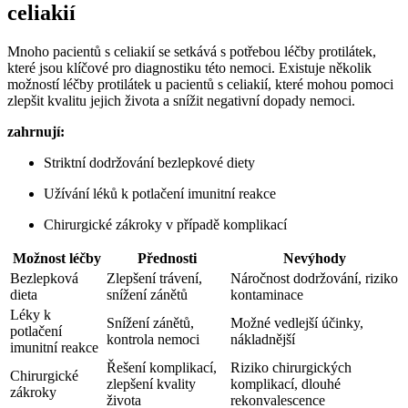
celiakií
Mnoho pacientů ⁤s celiakií se setkává s potřebou léčby protilátek,
které jsou ‍klíčové pro diagnostiku této nemoci. Existuje několik
možností ‌léčby protilátek u pacientů s celiakií, které mohou‌ pomoci
zlepšit kvalitu ⁣jejich‍ života a snížit negativní dopady nemoci.
zahrnují:
Striktní dodržování bezlepkové diety
Užívání léků k potlačení‍ imunitní reakce
Chirurgické zákroky v případě komplikací
Možnost léčby
Přednosti
Nevýhody
Bezlepková
Zlepšení trávení,
Náročnost dodržování, riziko
dieta
snížení zánětů
kontaminace
Léky k
Snížení zánětů,
Možné vedlejší účinky,
potlačení
kontrola nemoci
nákladnější
imunitní reakce
Řešení komplikací,
Riziko chirurgických
Chirurgické
zlepšení kvality
komplikací, dlouhé
zákroky
života
rekonvalescence