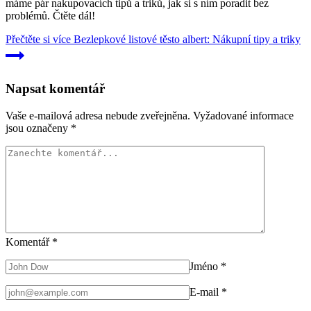
máme pár nakupovacích tipů a triků, jak si s ním poradit bez
problémů. Čtěte dál!
Přečtěte si více
Bezlepkové listové těsto albert: Nákupní tipy a triky
Napsat komentář
Vaše e-mailová adresa nebude zveřejněna.
Vyžadované informace
jsou označeny
*
Komentář
*
Jméno
*
E-mail
*