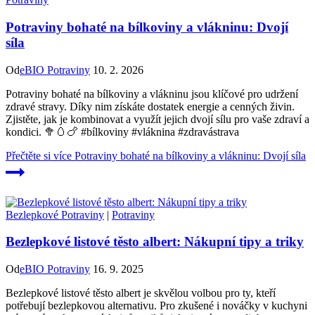
Potraviny bohaté na bílkoviny a vlákninu: Dvojí
síla
Od
eBIO Potraviny
10. 2. 2026
Potraviny bohaté na bílkoviny a vlákninu jsou klíčové pro udržení
zdravé stravy. Díky nim získáte dostatek energie a cenných živin.
Zjistěte, jak je kombinovat a využít jejich dvojí sílu pro vaše zdraví a
kondici. 🥦🥚🍗 #bílkoviny #vláknina #zdravástrava
Přečtěte si více
Potraviny bohaté na bílkoviny a vlákninu: Dvojí síla
Bezlepkové Potraviny
|
Potraviny
Bezlepkové listové těsto albert: Nákupní tipy a triky
Od
eBIO Potraviny
16. 9. 2025
Bezlepkové listové těsto albert je skvělou volbou pro ty, kteří
potřebují bezlepkovou alternativu. Pro zkušené i nováčky v kuchyni