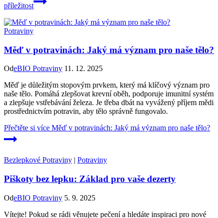
příležitost
Potraviny
Měď v potravinách: Jaký má význam pro naše tělo?
Od
eBIO Potraviny
11. 12. 2025
Měď je důležitým stopovým prvkem, který má klíčový význam pro
naše tělo. Pomáhá zlepšovat krevní oběh, podporuje imunitní systém
a zlepšuje vstřebávání železa. Je třeba dbát na vyvážený příjem mědi
prostřednictvím potravin, aby tělo správně fungovalo.
Přečtěte si více
Měď v potravinách: Jaký má význam pro naše tělo?
Bezlepkové Potraviny
|
Potraviny
Piškoty bez lepku: Základ pro vaše dezerty
Od
eBIO Potraviny
5. 9. 2025
Vítejte! Pokud se rádi věnujete pečení a hledáte inspiraci pro nové