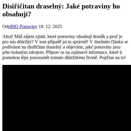
Disiřičitan draselný: Jaké potraviny ho
obsahují?
Od
eBIO Potraviny
18. 12. 2025
Ahoj! Máš zájem zjistit, které potraviny obsahují draslík a proč je
pro nás důležitý? V tom případě jsi tu správně! V dnešním článku se
podíváme na disiřičitan draselný a objevíme, jaké potraviny jsou
jeho bohatým zdrojem. Připrav se na zajímavé informace, které ti
pomohou lépe porozumět tomuto důležitému živině. Pojďme na to!