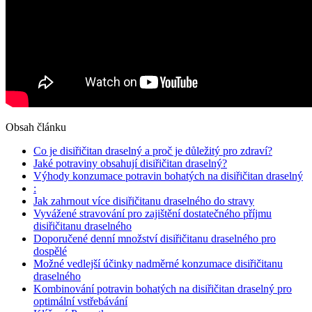
Obsah článku
Co je disiřičitan draselný a proč je důležitý pro zdraví?
Jaké potraviny obsahují disiřičitan draselný?
Výhody konzumace potravin bohatých na disiřičitan draselný
:
Jak zahrnout více disiřičitanu draselného do stravy
Vyvážené stravování pro zajištění dostatečného příjmu
disiřičitanu draselného
Doporučené denní množství disiřičitanu draselného pro
dospělé
Možné vedlejší účinky nadměrné konzumace disiřičitanu
draselného
Kombinování potravin bohatých na disiřičitan draselný pro
optimální vstřebávání