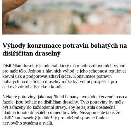
Výhody konzumace potravin bohatých na
disiřičitan draselný
Disiřičitan draselný je minerál, který má mnoho zdravotních výhod
pro naše tělo. Jednou z hlavních výhod je jeho schopnost regulovat
krevní tlak a podporovat zdraví srdce. Konzumace potravin
bohatých na disiřičitan draselný může být velmi prospěšná pro
celkové zdraví a fyzickou kondici.
Některé potraviny, jako například banány, avokádo, červené maso a
fazole, jsou bohaté na disiřičitan draselný. Tyto potraviny by měly
být zařazeny do každodenní stravy, aby se zajistila dostatečná
hladina tohoto důležitého minerálu v těle. Nezapomeňte také, že
disiřičitan draselný je důležitý pro udržení správné funkce
nervového systému a svalů.