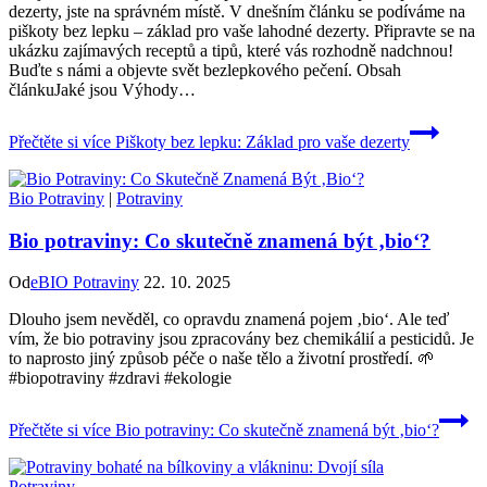
dezerty, jste na správném místě. V dnešním článku se podíváme na
piškoty bez lepku – základ pro vaše lahodné dezerty. Připravte se na
ukázku zajímavých receptů a tipů, které vás rozhodně nadchnou!
Buďte s námi a objevte svět bezlepkového pečení. Obsah
článkuJaké jsou Výhody…
Přečtěte si více
Piškoty bez lepku: Základ pro vaše dezerty
Bio Potraviny
|
Potraviny
Bio potraviny: Co skutečně znamená být ‚bio‘?
Od
eBIO Potraviny
22. 10. 2025
Dlouho jsem nevěděl, co opravdu znamená pojem ‚bio‘. Ale teď
vím, že bio potraviny jsou zpracovány bez chemikálií a pesticidů. Je
to naprosto jiný způsob péče o naše tělo a životní prostředí. 🌱
#biopotraviny #zdravi #ekologie
Přečtěte si více
Bio potraviny: Co skutečně znamená být ‚bio‘?
Potraviny