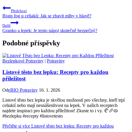
Předchozí
Brain fog u celiaků: Jak se zbavit mlhy v hlavě?
Další
Granko a lepek: Je tento nápoj skutečně bezpečný?
Podobné příspěvky
Bezlepkové Potraviny
|
Potraviny
Listové těsto bez lepku: Recepty pro každou
příležitost
Od
eBIO Potraviny
16. 1. 2026
Listové těsto bez lepku je skvělou možností pro všechny, kteří trpí
celiakií nebo mají nesnášenlivost na lepek. V našich receptech
najdete inspiraci pro každou příležitost! Zkuste to i vy. 🥐🥖🥧
#bezlepku #recepty #listovetesto
Přečtěte si více
Listové těsto bez lepku: Recepty pro každou