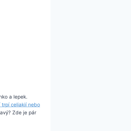
nko a lepek.
í trpí celiakií nebo
ravý? Zde je pár