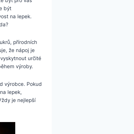
e být pro vás
e být
vost na lepek.
vda?
ukrů, přírodních
je, že nápoj je
vyskytnout určité
během výroby.
 od výrobce. Pokud
na lepek,
dy je nejlepší