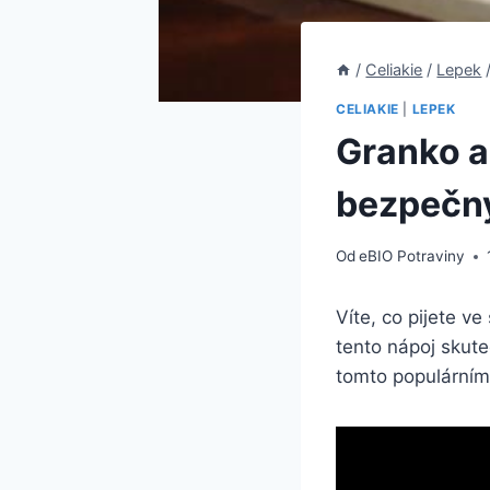
/
Celiakie
/
Lepek
CELIAKIE
|
LEPEK
Granko a
bezpečn
Od
eBIO Potraviny
Víte, co pijete v
tento nápoj skute
tomto populárním 