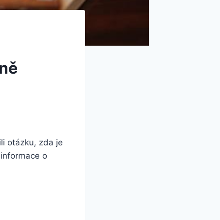
čně
li otázku, zda je
 informace o