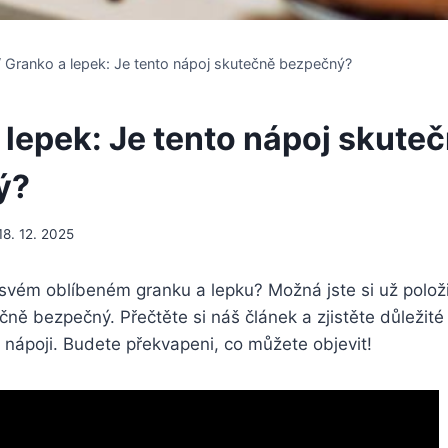
/
Granko a lepek: Je tento nápoj skutečně bezpečný?
 lepek: Je tento nápoj skute
ý?
18. 12. 2025
e svém oblíbeném granku a lepku? Možná jste si už položi
čně bezpečný. Přečtěte si náš článek a zjistěte důležité
nápoji. Budete překvapeni, co můžete objevit!