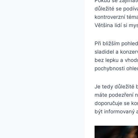
Pokud se zajímát
důležité se podí
kontroverzní téma,
Většina lidí si m
Při bližším pohle
sladidel a konzer
bez lepku a vhodn
pochybnosti ohl
Je tedy důležité 
máte podezření n
doporučuje se ko
být informovaný a