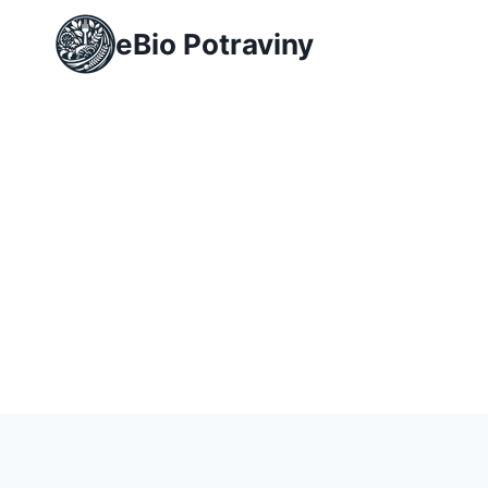
Přeskočit
eBio Potraviny
na
obsah