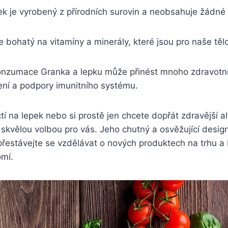
ek je vyrobený z přírodních surovin a neobsahuje žádné 
e bohatý na vitamíny a minerály, které jsou pro naše těl
onzumace Granka a lepku může přinést mnoho zdravotn
ení a podpory imunitního systému.
čtí na lepek nebo si prostě jen chcete dopřát zdravější a
skvělou volbou pro vás. Jeho chutný a osvěžující desig
přestávejte se vzdělávat o nových produktech na trhu a
omí.