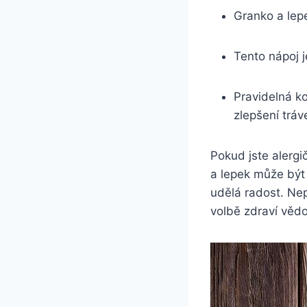
Granko a lep
Tento nápoj j
Pravidelná k
zlepšení tráv
Pokud jste alergi
a lepek může být 
udělá radost. Ne
volbě zdraví věd