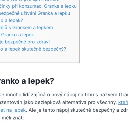
činky při konzumaci Granka a lepku
bezpečné užívání Granka a lepku
o a lepek?
telů s Grankem a lepkem
 Granko a lepek
oje bezpečné pro zdraví
ko a lepek skutečně bezpečný?
ranko a lepek?
se mnoho lidí zajímá o nový nápoj na trhu s názvem Gra
ezentován jako bezlepková alternativa pro všechny,
kteř
st na lepek
. Ale je tento nápoj skutečně bezpečný a zd
 měli znát: