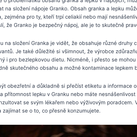
e o problematiku obsahu granka a lepku v nápojích, můž
vat na složení nápoje Granko. Obsah granka a lepku můž
 zejména pro ty, kteří trpí celiakií nebo mají nesnášenli
yslí, že Granko je bezpečný nápoj, ale je to skutečně pra
du na složení Granka je vidět, že obsahuje různé druhy c
vantů. Je také důležité si všimnout, že výrobce zdůrazňu
ý i pro bezlepkovou dietu. Nicméně, i přesto se mohou 
edně skutečného obsahu a možné kontaminace lepkem 
být obezřetní a důkladně si přečíst etiketu a informace
a přítomnost lepku v Granku nebo máte nesnášenlivost 
nzultovat se svým lékařem nebo výživovým poradcem. Vž
 zajímat se o to, co přesně konzumujete.