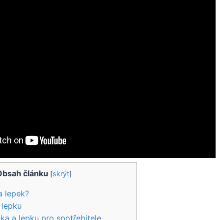
Obsah článku
[
skrýt
]
a lepek?
 lepku
a a lepku pro spotřebitele