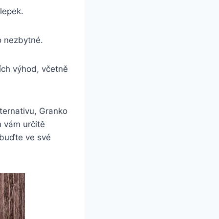
lepek.
o nezbytné.
ích výhod, včetně
lternativu, Granko
n vám určitě
 buďte ve své