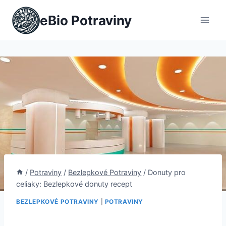
Přeskočit
eBio Potraviny
na
obsah
/
Potraviny
/
Bezlepkové Potraviny
/
Donuty pro
celiaky: Bezlepkové donuty recept
BEZLEPKOVÉ POTRAVINY
|
POTRAVINY