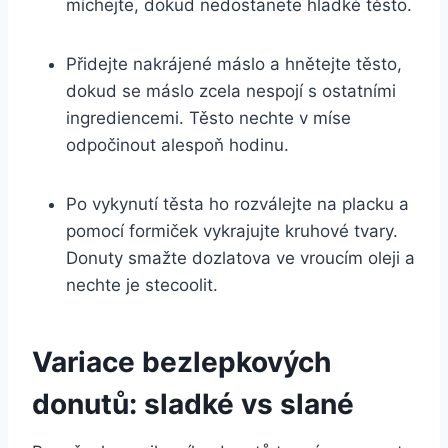
míchejte, dokud nedostanete hladké těsto.
Přidejte nakrájené máslo a hnětejte těsto,
dokud se máslo zcela nespojí s ostatními
ingrediencemi. Těsto nechte v míse
odpočinout alespoň hodinu.
Po vykynutí těsta ho rozválejte na placku a
pomocí formiček vykrajujte kruhové tvary.
Donuty smažte dozlatova ve vroucím oleji a
nechte je stecoolit.
Variace bezlepkových
donutů: sladké vs slané