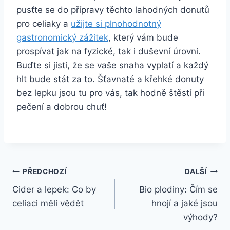
pusťte se do přípravy těchto lahodných donutů
pro celiaky a
užijte si plnohodnotný
gastronomický zážitek
, který vám bude
prospívat jak na fyzické, tak i duševní úrovni.
Buďte si jisti, že se vaše snaha vyplatí a každý
hlt bude stát za to. Šťavnaté a křehké donuty
bez lepku jsou tu pro vás, tak hodně štěstí při
pečení a dobrou chuť!
Navigace
PŘEDCHOZÍ
DALŠÍ
Cider a lepek: Co by
Bio plodiny: Čím se
pro
celiaci měli vědět
hnojí a jaké jsou
příspěvek
výhody?