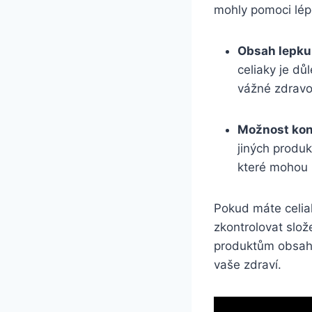
mohly pomoci lép
Obsah lepku
celiaky je dů
vážné zdravo
Možnost kon
jiných produ
které mohou zp
Pokud máte celiak
zkontrolovat slož
produktům obsahuj
vaše zdraví.