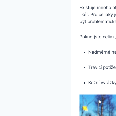
Existuje mnoho ot
likér. Pro celiak
být problematick
Pokud jste celia
Nadměrné n
Trávicí potíže
Kožní vyrážk