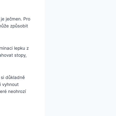
 je ječmen. Pro
 může způsobit
minaci lepku z
ahovat stopy,
y si důkladně
li vyhnout
teré neohrozí