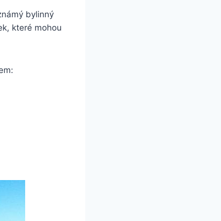
 známý bylinný
žek, které mohou
bem: