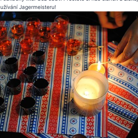
užívání Jagermeisteru!