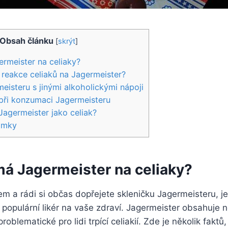
Obsah článku
[
skrýt
]
ermeister na celiaky?
reakce celiaků na Jagermeister?
eisteru s jinými alkoholickými nápoji
 při konzumaci Jagermeisteru
Jagermeister jako celiak?
ámky
má Jagermeister na celiaky?
em a rádi si občas dopřejete skleničku Jagermeisteru, je
o populární likér na vaše zdraví. Jagermeister obsahuje n
oblematické pro lidi trpící celiakií. Zde je několik faktů