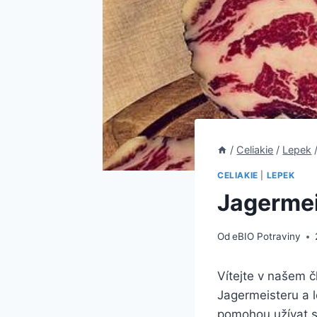
/
Celiakie
/
Lepek
CELIAKIE
|
LEPEK
Jagermeis
Od
eBIO Potraviny
Vítejte v našem č
Jagermeisteru a l
pomohou užívat si