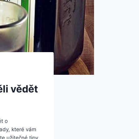
li vědět
ět o
rady, které vám
te užitečné tipy