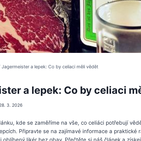
/
Jagermeister a lepek: Co by celiaci měli vědět
ter a lepek: Co by celiaci mě
28. 3. 2026
lánku, kde se zaměříme na vše, co celiáci potřebují věd
epcích. Připravte se na zajímavé informace a praktické 
 oblíbený likér bez obav. Přečtěte si náš článek a získej