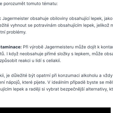
e porozumět tomuto tématu:
:
Jagermeister obsahuje obiloviny obsahující lepek, jako
ležité vyhnout se potravinám obsahujícím lepek, jelikož
tní problémy.
taminace:
Při výrobě Jagermeisteru může dojít k konta
ktů. I když neobsahuje přímé složky s lepkem, může obs
ůsobit reakci u lidí s celiakií.
ii, je důležité být opatrní při konzumaci alkoholu a vžd
ení nápojů, které pijete. V ideálním případě byste se mě
ícím lepek a raději si vybrat bezpečnější alternativy, k