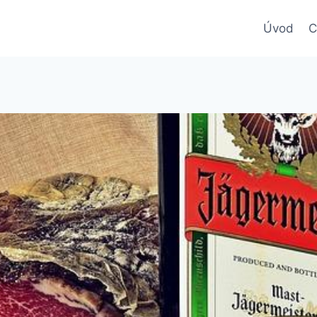
Úvod
C