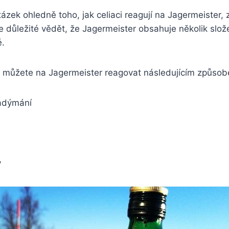
ázek ohledně toho, jak celiaci reagují na Jagermeister,
y je důležité vědět, že Jagermeister obsahuje několik slo
é.
k, můžete na Jagermeister reagovat následujícím způso
adýmání
y