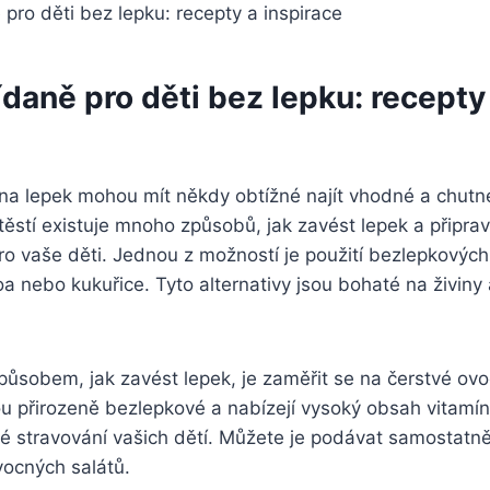
daně pro děti bez lepku: recepty
í na lepek mohou mít někdy obtížné najít vhodné a chutné
ěstí existuje mnoho způsobů, jak zavést lepek a připrav
o vaše děti. Jednou z možností je použití bezlepkových 
noa nebo kukuřice. Tyto alternativy jsou bohaté na živin
ůsobem, jak zavést lepek, je zaměřit se na čerstvé ovo
ou přirozeně bezlepkové a nabízejí vysoký obsah vitamín
é stravování vašich dětí. Můžete je podávat samostatně
ocných salátů.