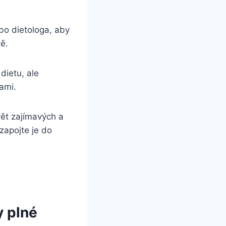
bo dietologa, aby
ě.
ietu, ale
ami.
vět zajímavých a
zapojte je do
y plné