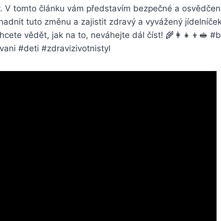
y. V tomto článku vám představím bezpečné a osvědčen
dnit tuto změnu a zajistit zdravý a vyvážený jídelníče
hcete vědět, jak na to, neváhejte dál číst! 🌾👩‍👧‍👦🥪 
ani #deti #zdravizivotnistyl