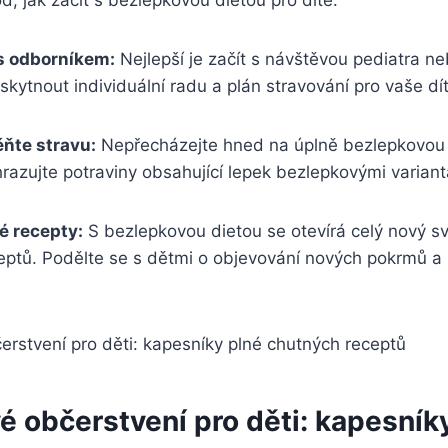
 jak začít s bezlepkovou dietou pro dítě:
s odborníkem:
Nejlepší je začít s návštěvou pediatra ne
kytnout individuální radu a plán stravování pro vaše dít
ňte stravu:
Nepřecházejte hned na úplně bezlepkovou d
razujte potraviny obsahující lepek bezlepkovými variant
é recepty:
S bezlepkovou dietou se otevírá celý nový s
eptů. Podělte se s dětmi o objevování nových pokrmů a 
é občerstvení pro děti: kapesník