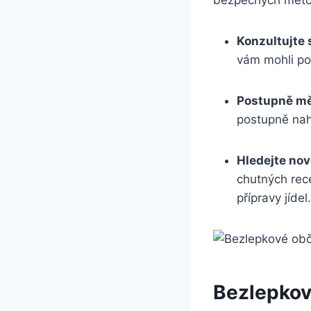
bezpečných metod,
Konzultujte 
vám mohli pos
Postupně mě
postupně nah
Hledejte nov
chutných rec
přípravy jídel.
Bezlepkov