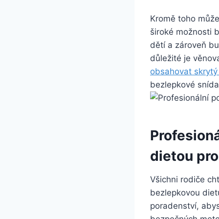
Kromě toho můžet
široké možnosti 
dětí a zároveň b
důležité je věnov
obsahovat skrytý
bezlepkové snídan
Profesioná
dietou pro
Všichni rodiče cht
bezlepkovou dietu
poradenství, abys