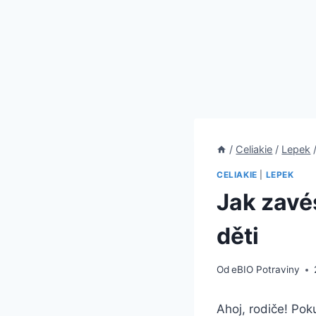
/
Celiakie
/
Lepek
CELIAKIE
|
LEPEK
Jak zavé
děti
Od
eBIO Potraviny
Ahoj, rodiče! Pok