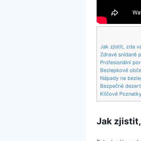
Jak zjistit, zda v
Zdravé snídaně p
Profesionální po
Bezlepkové občer
Nápady na bezlep
Bezpečné dezert
Klíčové Poznatk
Jak zjisti