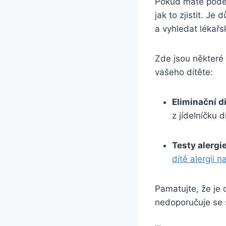
Pokud máte podezř
jak to zjistit. Je
a vyhledat lékař
Zde jsou některé 
vašeho dítěte:
Eliminační d
z jídelníčku d
Testy alergie
dítě alergii n
Pamatujte, že je 
nedoporučuje se