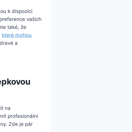
ou k dispozici
preference vašich
te také, že
,
které mohou
zdravé a
lepkovou
ít na
ít profesionální
iny. Zde je pár