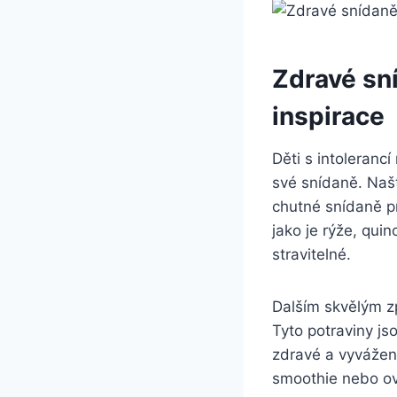
Zdravé sní
inspirace
Děti s intoleranc
své snídaně. Našt
chutné snídaně pr
jako je rýže, qui
stravitelné.
Dalším skvělým zp
Tyto potraviny js
zdravé a vyvážen
smoothie nebo ov