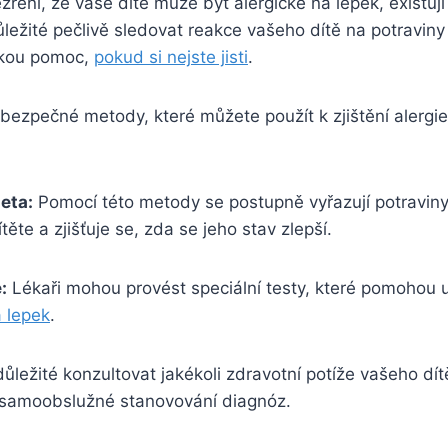
ení, že vaše dítě může být alergické na lepek, existuj
 důležité pečlivě sledovat reakce vašeho dítě na potraviny
skou pomoc,
pokud si nejste jisti
.
bezpečné metody, které můžete použít k zjištění alergie
ieta:
Pomocí této metody se postupně vyřazují potraviny
ítěte a zjišťuje se, zda se jeho stav zlepší.
:
Lékaři mohou provést speciální testy, které pomohou u
a lepek
.
důležité konzultovat jakékoli zdravotní potíže vašeho dí
 samoobslužné stanovování diagnóz.