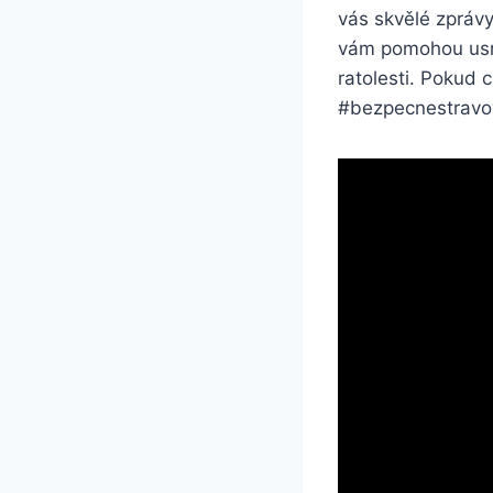
vás skvělé zpráv
vám pomohou usna
ratolesti. Pokud c
#bezpecnestravov