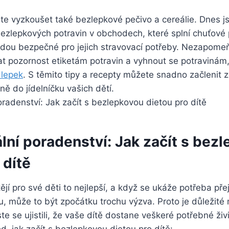
e vyzkoušet také bezlepkové pečivo a cereálie. Dnes js
bezlepkových potravin v obchodech, které splní chuťové 
udou bezpečné pro jejich stravovací potřeby. Nezapomeň
at pozornost etiketám potravin a vyhnout se potravinám
 lepek
. S těmito tipy a recepty můžete snadno začlenit 
ě do jídelníčku vašich dětí.
lní poradenství: Jak začít s bez
 dítě
ějí pro své děti to nejlepší, a když se ukáže potřeba přej
, může to být zpočátku trochu výzva. Proto je důležité m
te se ujistili, že vaše dítě dostane veškeré potřebné živ