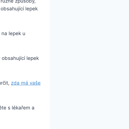
í různé způsoby,
 obsahující lepek
 na lepek u
 obsahující lepek
rčit,
zda má vaše
těte s lékařem a