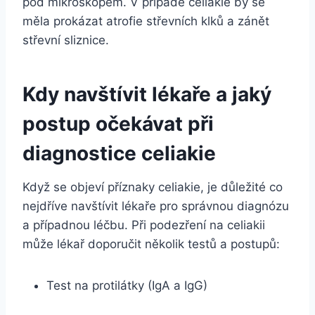
pod mikroskopem. V případě celiakie by se
měla prokázat atrofie střevních klků a zánět
střevní sliznice.
Kdy navštívit lékaře a jaký
postup očekávat při
diagnostice celiakie
Když se objeví příznaky celiakie, je důležité co
nejdříve navštívit lékaře pro správnou diagnózu
a případnou léčbu. Při podezření na celiakii
může lékař doporučit několik testů a postupů:
Test na protilátky (IgA a IgG)