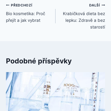
Navigace
PŘEDCHOZÍ
DALŠÍ
Bio kosmetika: Proč
Krabičková dieta bez
pro
přejít a jak vybrat
lepku: Zdravě a bez
příspěvek
starostí
Podobné příspěvky