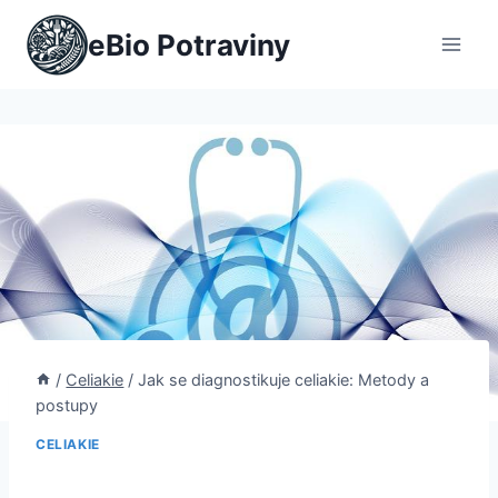
Přeskočit
eBio Potraviny
na
obsah
/
Celiakie
/
Jak se diagnostikuje celiakie: Metody a
postupy
CELIAKIE