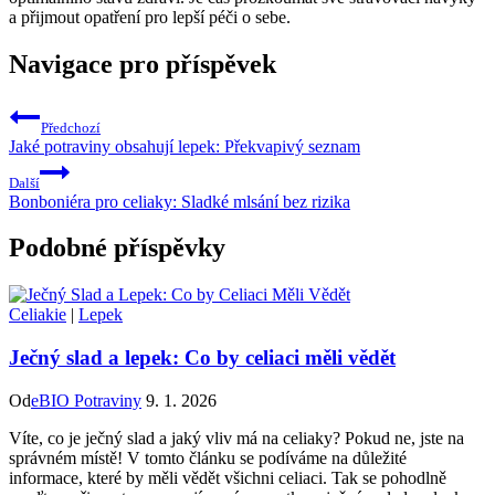
a přijmout opatření‍ pro lepší péči o sebe.
Navigace pro příspěvek
Předchozí
Jaké potraviny obsahují lepek: Překvapivý seznam
Další
Bonboniéra pro celiaky: Sladké mlsání bez rizika
Podobné příspěvky
Celiakie
|
Lepek
Ječný slad a lepek: Co by celiaci měli vědět
Od
eBIO Potraviny
9. 1. 2026
Víte, co je ⁢ječný ​slad a‍ jaký vliv má na celiaky?‍ Pokud ne, jste na
‍správném místě! V tomto článku se podíváme ‌na‌ důležité
informace,⁣ které​ by měli vědět všichni celiaci. Tak se pohodlně