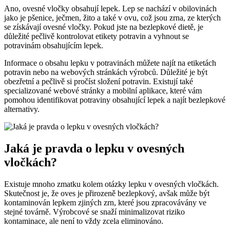
Ano, ovesné⁤ vločky obsahují⁣ lepek.‍ Lep‌ se nachází v obilovinách
jako ​je pšenice, ječmen, ‌žito a také v ovu, což jsou zrna,​ ze kterých
se získávají ovesné vločky. Pokud jste na bezlepkové dietě, je⁣
důležité pečlivě kontrolovat​ etikety potravin a vyhnout se
potravinám ‌obsahujícím lepek.
Informace o obsahu lepku v‍ potravinách ​můžete najít na etiketách
potravin nebo na webových ⁣stránkách‌ výrobců.​ Důležité je být
obezřetní a ⁤pečlivě si‌ pročíst složení ⁢potravin.⁢ Existují ⁢také
specializované webové stránky a mobilní aplikace, ⁤které vám ​
pomohou ‍identifikovat‍ potraviny obsahující ⁤lepek a ⁢najít ​bezlepkové
alternativy.
Jaká⁣ je⁣ pravda o lepku v ovesných
vločkách?
Existuje mnoho zmatku kolem otázky​ lepku v⁤ ovesných ⁤vločkách.
⁢Skutečnost je, že oves ‍je přirozeně bezlepkový, avšak​ může být
kontaminován lepkem ‍zjiných zrn, které jsou⁤ zpracovávány ve
stejné‌ továrně. Výrobcové se snaží minimalizovat riziko
kontaminace, ale⁤ není ‍to⁤ vždy zcela eliminováno.