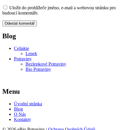
Uložit do prohlížeče jméno, e-mail a webovou stránku pro
budoucí komentáře.
Blog
Celiakie
Lepek
Potraviny
Bezlepkové Potraviny
Bio Potraviny
Menu
Úvodní stránka
Blog
O Nás
Kontakty
© 2026 eBio Potraviny |
Ochrana Osobních Údajů