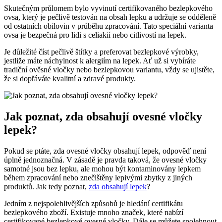
Skutečným průlomem‌ bylo⁣ vyvinutí certifikovaného bezlepkového
ovsa, ⁤který je pečlivě testován na ⁤obsah⁤ lepku a udržuje⁣ se odděleně​
od ostatních⁢ obilovin v průběhu⁤ zpracování.​ Tato⁤ speciální varianta
ovsa je bezpečná​ pro lidi‌ s celiakií nebo‌ citlivostí na lepek.
Je důležité číst pečlivě štítky a preferovat bezlepkové výrobky,​
jestliže máte náchylnost k ⁢alergiím na lepek. Ať už ‍si‌ vybíráte
‌tradiční ověsné vločky nebo bezlepkovou variantu, vždy se ujistěte,
že si ‌dopřáváte kvalitní a​ zdravé produkty.
Jak poznat, zda obsahují ovesné vločky
‍lepek?
Pokud se ptáte, zda ‍ovesné⁢ vločky obsahují lepek,⁣ odpověď není
⁤úplně jednoznačná. V ⁣zásadě je pravda taková, ‌že ⁢ovesné vločky
samotné jsou bez lepku, ‌ale mohou být kontaminovány lepkem
během zpracování ⁣nebo ‍znečištěny lepivými zbytky ‍z ⁣jiných
produktů. Jak tedy‌ poznat,
zda obsahují lepek
?
Jedním z nejspolehlivějších způsobů je ‌hledání certifikátu ​
bezlepkového zboží. Existuje mnoho značek, které nabízí
certifikované bezlepkové ovesné vločky.​ Dále se můžete ⁤spolehnout