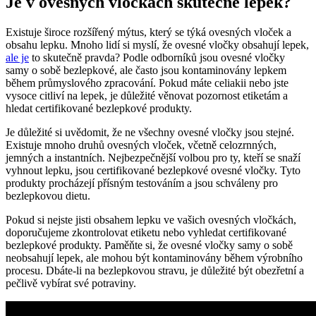
Je v ovesných vločkách skutečně⁣ lepek?
Existuje široce rozšířený mýtus, který ⁤se týká ⁢ovesných vloček a
obsahu​ lepku. Mnoho lidí si myslí, ⁤že ovesné vločky obsahují ‍lepek,
ale je
to ​skutečně pravda? Podle⁢ odborníků jsou ovesné vločky
samy o sobě bezlepkové, ale často jsou kontaminovány‌ lepkem
během ⁤průmyslového zpracování. Pokud máte celiakii nebo jste
vysoce citliví na lepek, je důležité věnovat ⁤pozornost etiketám a
hledat ‍certifikované bezlepkové produkty.
Je důležité si uvědomit,⁤ že ne ‌všechny​ ovesné ⁢vločky jsou stejné.
Existuje mnoho druhů ovesných ⁢vloček, včetně celozrnných,
jemných a instantních. Nejbezpečnější volbou ⁣pro‍ ty, kteří se snaží
vyhnout ‌lepku, jsou certifikované⁤ bezlepkové ovesné vločky. ⁢Tyto
produkty procházejí⁤ přísným testováním‌ a jsou schváleny pro
bezlepkovou dietu.
Pokud si nejste jisti obsahem lepku⁢ ve vašich ovesných vločkách,
doporučujeme ​zkontrolovat ‌etiketu nebo vyhledat certifikované
bezlepkové produkty. Paměňte si, ⁤že ovesné⁣ vločky⁢ samy ‌o sobě
‌neobsahují lepek,⁤ ale ‌mohou⁢ být kontaminovány během⁢ výrobního​
procesu.‌ Dbáte-li na bezlepkovou stravu, je⁤ důležité ​být obezřetní‌ a
pečlivě vybírat své ‌potraviny.