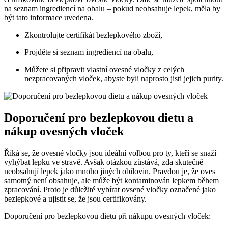
na​ seznam ingrediencí na obalu – pokud neobsahuje lepek, měla by
být tato informace uvedena.
Zkontrolujte ⁢certifikát bezlepkového ⁢zboží,
Projděte si seznam⁤ ingrediencí ‍na obalu,
Můžete si připravit vlastní⁣ ovesné ‌vločky z celých⁢
nezpracovaných vloček, abyste ⁢byli naprosto jisti jejich purity.
Doporučení pro bezlepkovou⁣ dietu a
⁤nákup ovesných vloček
Říká ​se, ⁤že ‌ovesné vločky jsou ideální volbou ‍pro ⁢ty, kteří se snaží
vyhýbat lepku ve stravě. Avšak otázkou zůstává, zda skutečně
neobsahují⁢ lepek jako mnoho jiných​ obilovin. ‍Pravdou⁢ je, že oves
samotný není obsahuje, ale může ‌být kontaminován ‍lepkem⁤ během
zpracování. Proto je důležité vybírat⁣ ovsené ‍vločky ‍označené jako
bezlepkové a ujistit se, že jsou certifikovány.
Doporučení pro bezlepkovou dietu při nákupu ovesných vloček: