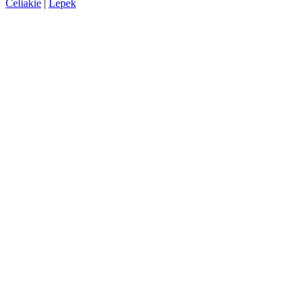
Celiakie
|
Lepek