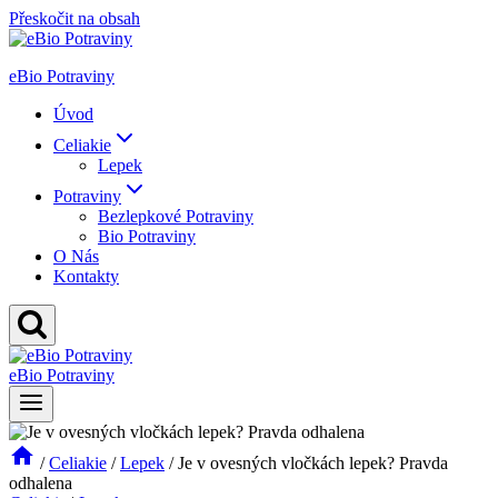
Přeskočit na obsah
eBio Potraviny
Úvod
Celiakie
Lepek
Potraviny
Bezlepkové Potraviny
Bio Potraviny
O Nás
Kontakty
eBio Potraviny
/
Celiakie
/
Lepek
/
Je v ovesných vločkách lepek? Pravda
odhalena