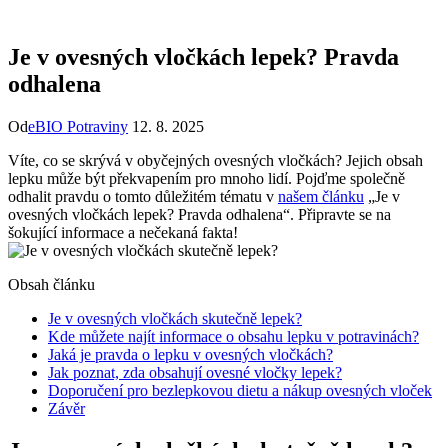
Je v ovesných vločkách lepek? Pravda
odhalena
Od
eBIO Potraviny
12. 8. 2025
Víte, co se ⁢skrývá v⁢ obyčejných​ ovesných vločkách? ⁣Jejich obsah⁤
lepku může být překvapením⁣ pro mnoho lidí. ⁢Pojďme společně
odhalit pravdu o tomto důležitém ⁣tématu v
našem článku
​ „Je v
ovesných vločkách lepek? Pravda odhalena“. ‍Připravte se na
‍šokující⁣ informace a nečekaná fakta!
Obsah článku
Je v ovesných vločkách skutečně⁣ lepek?
Kde ⁢můžete najít informace o obsahu lepku v potravinách?
Jaká⁣ je⁣ pravda o lepku v ovesných vločkách?
Jak poznat, zda obsahují ovesné vločky ‍lepek?
Doporučení pro bezlepkovou⁣ dietu a ⁤nákup ovesných vloček
Závěr