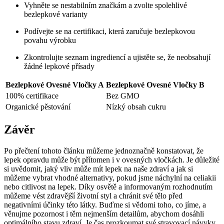
Vyhněte se nestabilním značkám a⁤ zvolte spolehlivé
bezlepkové⁤ varianty
Podívejte se na certifikaci,⁤ která‌ zaručuje ​bezlepkovou
povahu⁣ výrobku
Zkontrolujte seznam ingrediencí a ujistěte ⁢se, že ⁣neobsahují
žádné lepkové⁤ přísady
Bezlepkové ⁤Ovesné Vločky A
Bezlepkové Ovesné⁣ Vločky B
100% certifikace
Bez GMO
Organické pěstování
Nízký obsah​ cukru
Závěr
Po přečtení tohoto článku můžeme ⁢jednoznačně konstatovat, ⁣že⁤
lepek ⁤opravdu může být přítomen i v ovesných vločkách. Je důležité
si uvědomit,‌ jaký vliv může mít lepek na naše zdraví⁣ a jak si
můžeme vybrat vhodné alternativy, pokud jsme náchylní ⁣na ⁣celiakii
nebo citlivost na lepek. Díky osvětě ‍a informovaným⁢ rozhodnutím
můžeme vést zdravější⁣ životní styl a ⁢chránit své tělo před
negativními účinky této látky. Buďme si vědomi toho, ⁣co jíme,⁤ a
‍věnujme ⁢pozornost ‍i těm nejmenším detailům, ⁤abychom ‍dosáhli
optimálního stavu zdraví. Je čas prozkoumat své stravovací návyky