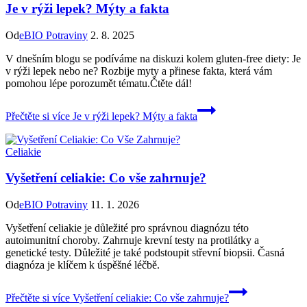
Je v rýži lepek? Mýty a fakta
Od
eBIO Potraviny
2. 8. 2025
V dnešním blogu se podíváme na diskuzi kolem gluten-free diety: Je
v rýži lepek nebo ne? Rozbije myty a přinese fakta, která vám
pomohou lépe porozumět tématu.Čtěte dál!
Přečtěte si více
Je v rýži lepek? Mýty a fakta
Celiakie
Vyšetření celiakie: Co vše zahrnuje?
Od
eBIO Potraviny
11. 1. 2026
Vyšetření celiakie je důležité pro správnou diagnózu této
autoimunitní choroby. Zahrnuje krevní testy na protilátky a
genetické testy. Důležité je také podstoupit střevní biopsii. Časná
diagnóza je klíčem k úspěšné léčbě.
Přečtěte si více
Vyšetření celiakie: Co vše zahrnuje?