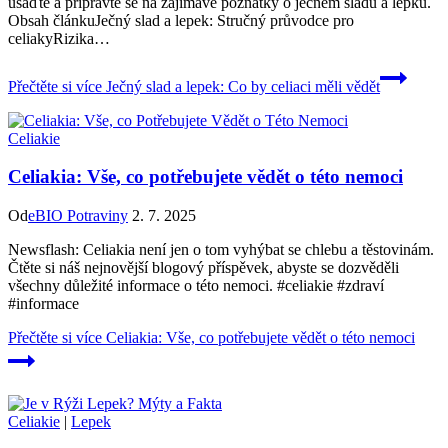
usaďte a připravte se na zajímavé poznatky‍ o ječném sladu‍ a lepku.
Obsah článkuJečný slad ⁤a lepek: ​Stručný průvodce⁤ pro
celiakyRizika…
Přečtěte si více
Ječný slad a lepek: Co by celiaci měli vědět
Celiakie
Celiakia: Vše, co potřebujete vědět o této nemoci
Od
eBIO Potraviny
2. 7. 2025
Newsflash: Celiakia není jen o tom vyhýbat se chlebu a těstovinám.
Čtěte si náš nejnovější blogový příspěvek, abyste se dozvěděli
všechny důležité informace o této nemoci. #celiakie #zdraví
#informace
Přečtěte si více
Celiakia: Vše, co potřebujete vědět o této nemoci
Celiakie
|
Lepek