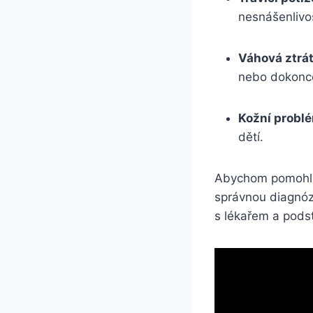
nesnášenlivost
Váhová ztrát
nebo dokonce
Kožní probl
dětí.
Abychom pomohli d
správnou diagnózu.
s lékařem a podst