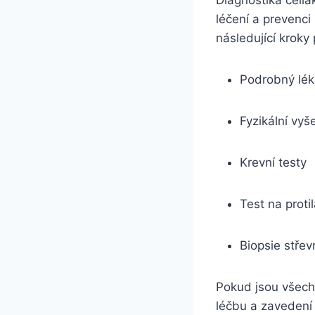
Diagnostika celia
léčení a prevenci
následující kroky
Podrobný lék
Fyzikální ‌vyš
Krevní testy
Test ⁢na prot
Biopsie střevn
Pokud jsou všechna
léčbu⁤ a zavedení