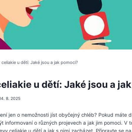
 celiakie u dětí: Jaké jsou a jak pomoci?
eliakie u dětí: Jaké jsou a j
14. 8. 2025
není‌ jen o ⁣nemožnosti jíst obyčejný chléb? Pokud máte d
být informovaní o různých‍ projevech a jak jim pomoci. V 
y ‌celiakie u dětí⁣ a⁣ jak s nimi zacházet. Připravte ⁤se na