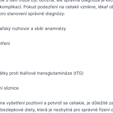
kie u⁢ dětí může být obtížná, ale správná diagnóza je klí
 komplikací. Pokud podezření na celiakii vznikne, lékař 
 pro stanovení správné diagnózy:
ařský rozhovor a sběr anamnézy
etření
ilátky‌ proti tkáňové transglutamináze (tTG)
í sliznice
‍ vyšetření pozitivní a potvrdí se celiakie, je důležité 
‍ bezlepkové diety, která je nezbytná ‍pro správné řízení