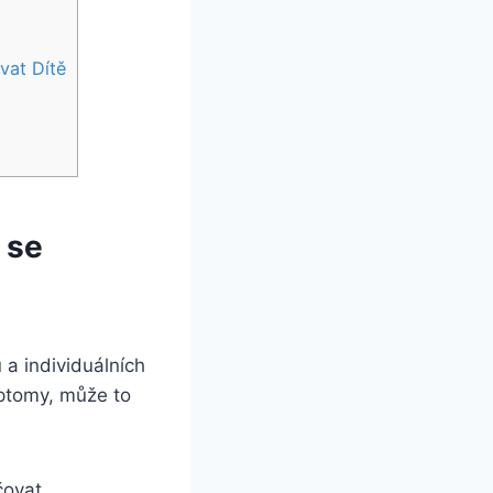
vat Dítě
k se
 a individuálních‍
ptomy,⁣ může to
čovat