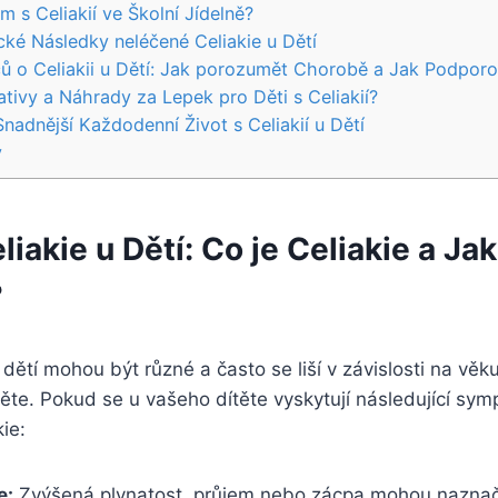
s Celiakií ve‌ Školní Jídelně?
cké Následky neléčené Celiakie u Dětí
čů o Celiakii‍ u Dětí: Jak porozumět Chorobě a Jak Podporo
tivy⁤ a Náhrady za Lepek pro Děti s ⁢Celiakií?
Snadnější Každodenní Život s Celiakií u ⁤Dětí
y
iakie u Dětí: Co je Celiakie ​a Ja
?
dětí mohou být ‌různé a ‌často se ⁤liší v závislosti ⁢na věku
těte. Pokud se u vašeho dítěte vyskytují následující sym
ie:
e:
Zvýšená plynatost, průjem nebo zácpa mohou nazna