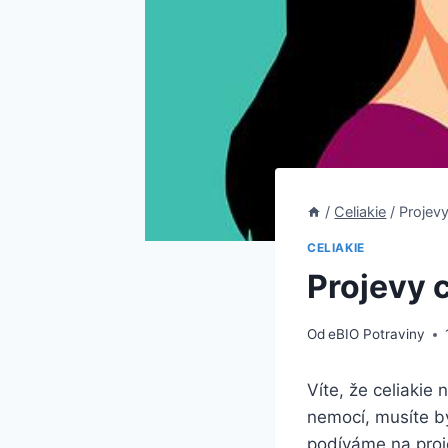
/
Celiakie
/
Projevy
CELIAKIE
Projevy c
Od
eBIO Potraviny
Víte, že celiakie 
nemocí,⁢ musíte ⁣
podíváme ⁢na projev