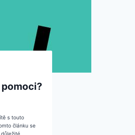
ak pomoci?
ítě s touto
tomto‌ článku se
 důležité​