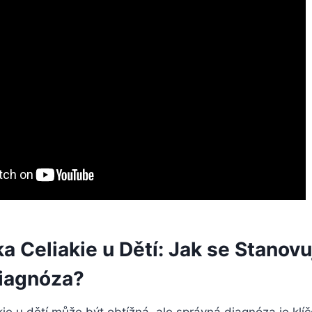
a Celiakie u Dětí: Jak se Stanovu
iagnóza?