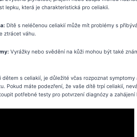
 lepku, která je charakteristická pro celiakii.
a:
Dítě s neléčenou celiakií může mít problémy s ​přibý
 ztrácet váhu.
émy:
Vyrážky nebo svědění na kůži mohou být také⁢ znám
ětem‍ s celiakií, je důležité včas rozpoznat symptomy a
 Pokud ⁢máte podezření, ⁢že vaše dítě trpí celiakií, nevá
oupit potřebné testy pro⁣ potvrzení diagnózy a zahájení 