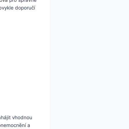
čová pro správné
obvykle doporučí
zahájit vhodnou
 onemocnění a‍