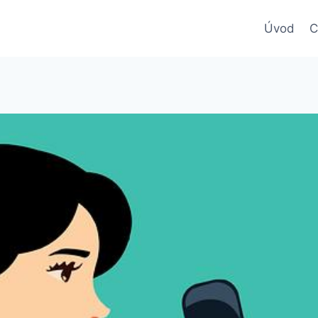
Úvod
C