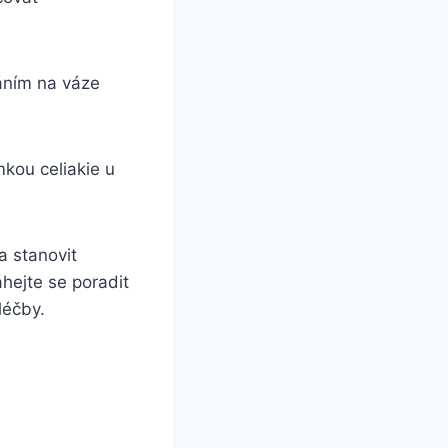
váním na váze
kou celiakie u
⁣ stanovit
hejte se poradit‍
léčby.