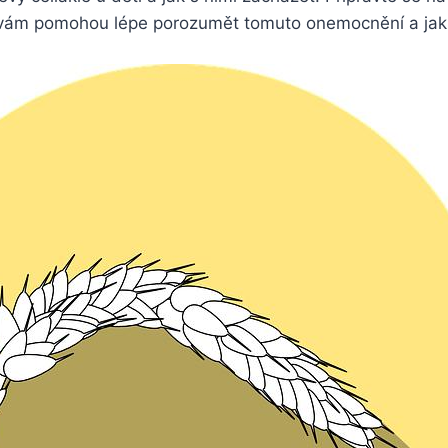
é vám ‌pomohou ​lépe porozumět tomuto onemocnění ‌a ja