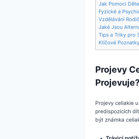
Jak Pomoci Dětem 
Fyzické a Psychi
Vzdělávání⁢ Rodi
Jaké Jsou Alterna
Tips a Triky pro 
Klíčové Poznatk
Projevy Cel
Projevuje
Projevy celiakie u 
predispozicích dí
být známka ⁣celiak
Trávicí potíž