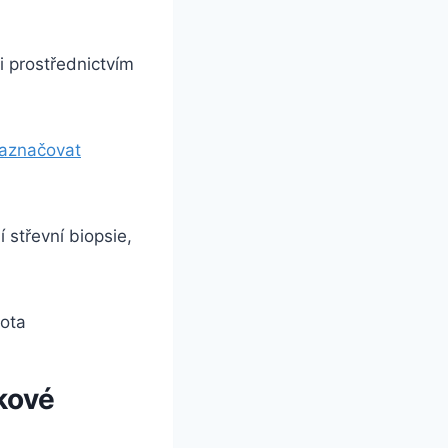
ii prostřednictvím
aznačovat
 střevní biopsie,
kové