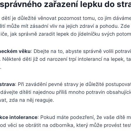
správného zařazení lepku do stra
 dětí je důležité věnovat pozornost tomu, co jim dáváme 
ětí může mít zásadní vliv na jejich zdraví a pohodu. Zde 
iče, jak správně zaradit lepek do jídelníčku svých poto
eneckém věku
: Dbejte na to, abyste správně volili potra
 Některé děti již od narození trpí intolerancí na lepek, t
.
strava
: Při zavádění pevné stravy je důležité postupova
ávejte dítěti najednou příliš mnoho potravin obsahující
at, zda na něj reaguje.
kce intolerance
: Pokud máte podezření, že vaše dítě m
od věci se obrátit na odborníka, který může provést tes