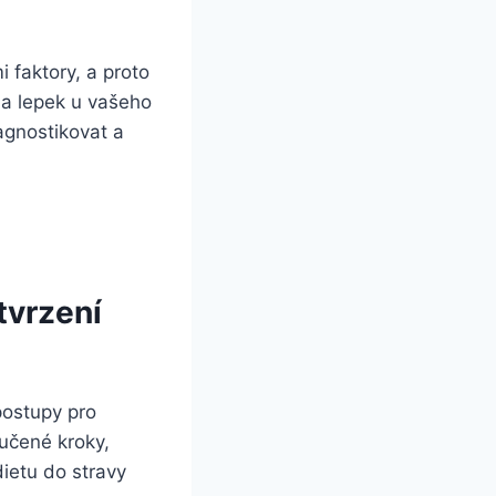
 faktory, a proto
na lepek u vašeho
agnostikovat a
tvrzení
postupy pro
ručené kroky,
ietu do stravy