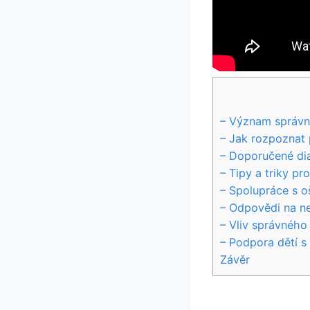
– Význam správné
– Jak rozpoznat 
– Doporučené dia
– Tipy a triky p
– Spolupráce s oš
– Odpovědi na nej
– Vliv správného 
– Podpora dětí s
Závěr