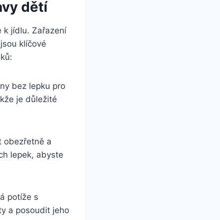
vy dětí
k jídlu. Zařazení
jsou klíčové
mků:
viny bez lepku pro
akže je důležité
t obezřetně a
ch lepek, abyste
á potíže s
ty a posoudit jeho