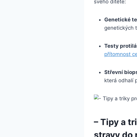
svého dítěte:
Genetické t
genetických t
Testy protil
přítomnost ce
Střevní biop
která odhalí 
– Tipy a t
stravy do 