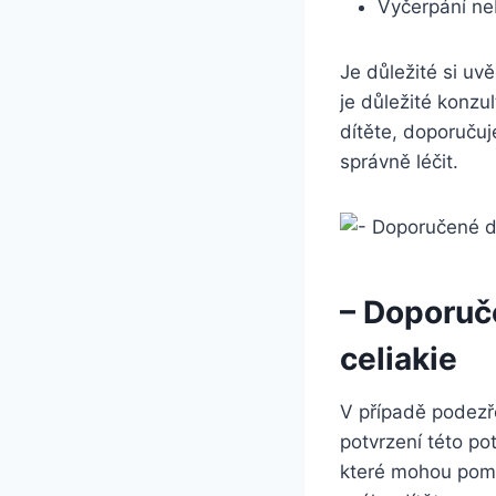
Vyčerpání n
Je důležité si uv
je důležité konzu
dítěte, doporuču
správně léčit.
– Doporuč
celiakie
V případě podezře
potvrzení této po
které mohou pomo