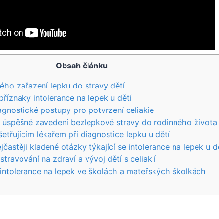
Obsah článku
ho zařazení lepku do stravy dětí
příznaky intolerance na lepek u dětí
gnostické postupy pro potvrzení celiakie
ro úspěšné zavedení bezlepkové stravy do rodinného života
etřujícím lékařem při diagnostice lepku u dětí
častěji kladené otázky týkající se intolerance na lepek u d
stravování na zdraví a vývoj dětí s celiakií
 intolerance na lepek ve školách a mateřských školkách