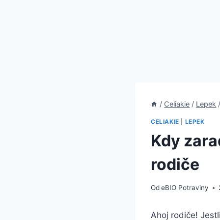
/
Celiakie
/
Lepek
CELIAKIE
|
LEPEK
Kdy zara
rodiče
Od
eBIO Potraviny
Ahoj rodiče! Jest