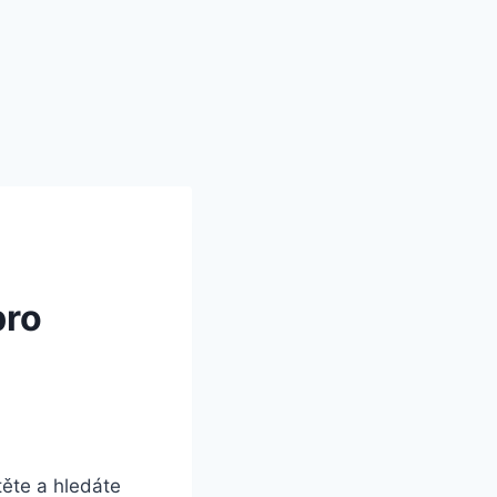
pro
těte a hledáte