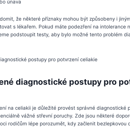
ebo únava
ědomit, že některé příznaky mohou být způsobeny i jinými
ltovat s lékařem. Pokud máte podezření na intolerance 
jeme podstoupit testy, aby bylo možné tento problém di
ené diagnostické postupy pro po
ní na celiakii je důležité provést správné diagnostické 
tenciálně vážné střevní poruchy. Zde jsou některé dopo
ci rodičům lépe porozumět, kdy začlenit bezlepkovou d