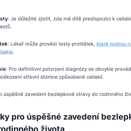
esty
: Je důležité zjistit, zda má dítě predispozici k celiak
estů.
átek
: Lékař může provést testy protilátek,
které mohou n
liakie
.
sie
: Pro definitivní potvrzení diagnózy se obvykle provádí
poškození střevní sliznice způsobené celiakií.
riky pro úspěšné zavedení bezlep
rodinného života