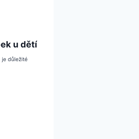
ek u dětí
 je důležité