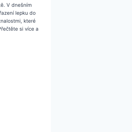
stě. V dnešním
řazení lepku do
znalostmi, které
ečtěte si více a