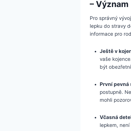
– Význam 
Pro správný vývoj
lepku do stravy d
informace pro rod
Ještě v koj
vaše kojence.
být obezřetní
První pevná 
postupně. Ned
mohli pozorov
Včasná dete
lepkem, není 