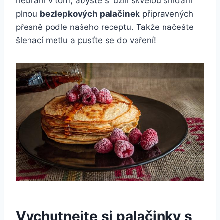
nebrání v tom, abyste si užili skvělou snídani
plnou
bezlepkových palačinek
připravených
přesně podle našeho receptu. Takže načešte
šlehací metlu a pusťte se do vaření!
Vychutnejte si palačinky s