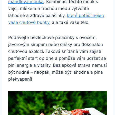
mandlová mouka
. Kombinací těchto mouk s
vejci, mlékem a trochou medu vytvoříte
lahodné a zdravé palačinky,
které potěší nejen
vaše chuťové buňky
, ale také vaše tělo.
Podávejte bezlepkové palačinky s ovocem,
javorovým sirupem nebo oříšky pro dokonalou
chuťovou explozi. Taková snídaně vám zajistí
perfektní start do dne a pomůže vám udržet se
plní energie a vitality. Bezlepková strava nemusí
být nudná – naopak, může být lahodná a plná
překvapení!