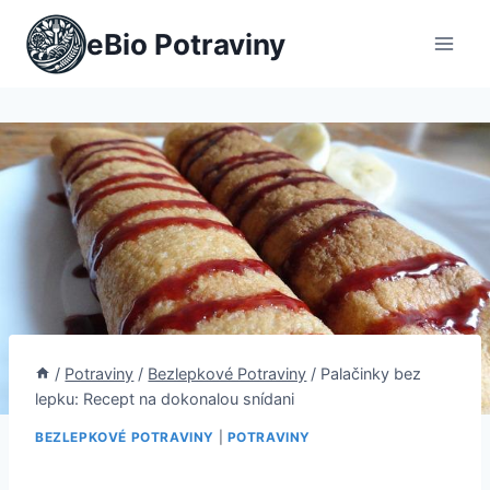
Přeskočit
eBio Potraviny
na
obsah
/
Potraviny
/
Bezlepkové Potraviny
/
Palačinky bez
lepku: Recept na dokonalou snídani
BEZLEPKOVÉ POTRAVINY
|
POTRAVINY