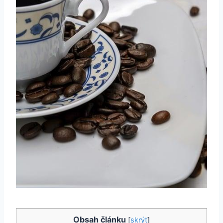
Obsah článku
[
skrýt
]