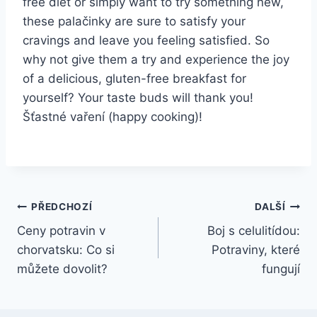
free diet or simply want to try something new,
these palačinky are sure to satisfy your
cravings and leave you feeling satisfied. So
why not give them a try and experience the joy
of a delicious, gluten-free breakfast for
yourself? Your taste buds will thank you!
Šťastné vaření (happy cooking)!
Navigace
PŘEDCHOZÍ
DALŠÍ
Ceny potravin v
Boj s celulitídou:
pro
chorvatsku: Co si
Potraviny, které
příspěvek
můžete dovolit?
fungují