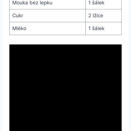
Mouka bez lepku
1 šálek
Cukr
2 lžíce
Mléko
1 šálek