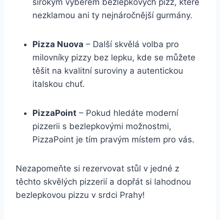
širokým výběrem bezlepkových pizz, které
nezklamou ani ty nejnáročnější gurmány.
Pizza Nuova
– Další skvělá volba pro
milovníky pizzy bez lepku, kde se můžete
těšit na kvalitní suroviny a autentickou
italskou chuť.
PizzaPoint
– Pokud hledáte moderní
pizzerii s bezlepkovými možnostmi,
PizzaPoint je tím pravým místem pro vás.
Nezapomeňte si rezervovat stůl v jedné z
těchto skvělých pizzerií a dopřát si lahodnou
bezlepkovou pizzu v srdci Prahy!