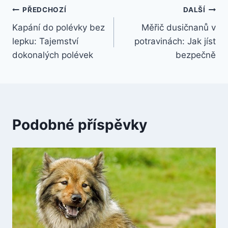
Navigace
PŘEDCHOZÍ
DALŠÍ
Kapání do polévky bez
Měřič dusičnanů v
pro
lepku: Tajemství
potravinách: Jak jíst
příspěvek
dokonalých polévek
bezpečně
Podobné příspěvky