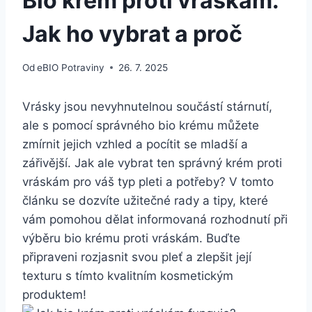
Bio krém proti vráskám:
Jak ho vybrat a proč
Od
eBIO Potraviny
26. 7. 2025
Vrásky jsou nevyhnutelnou součástí‌ stárnutí,
ale s ⁢pomocí správného‍ bio krému můžete
‌zmírnit‌ jejich vzhled a pocítit se⁤ mladší a⁤
zářivější. Jak ale vybrat ten správný krém ⁢proti
vráskám pro váš typ pleti a​ potřeby?⁤ V tomto
článku se dozvíte užitečné ​rady a tipy, které
vám pomohou​ dělat informovaná rozhodnutí ‍při
výběru bio krému⁤ proti vráskám. ⁢Buďte
připraveni rozjasnit svou pleť a zlepšit její
texturu⁤ s tímto kvalitním kosmetickým
produktem!