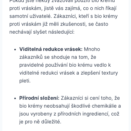
Pokud jste někdy zvažovali použití bio krému
proti vráskám, jistě vás zajímá, co o nich říkají
samotní uživatelé. Zákazníci, kteří s bio krémy
proti vráskám již měli zkušenosti, se často
nechávají ​slyšet následující:
Viditelná redukce vrásek:
Mnoho
zákazníků se⁢ shoduje na tom, že
pravidelné používání bio krému vedlo k
viditelné redukci vrásek a zlepšení textury
pleti.
Přírodní složení:
Zákazníci si⁤ cení toho, ‌že
bio krémy neobsahují​ škodlivé chemikálie a
jsou vyrobeny z přírodních ingrediencí, což
je pro ⁤ně důležité.