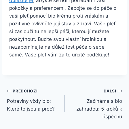
důležité je
, abyste se řídili potřebami vaší
pokožky a preferencemi. ⁣Zapojte se do⁣ péče o
vaši pleť pomocí bio krému proti vráskám a
pozitivně ovlivněte její stav a zdraví. Vaše pleť
si zaslouží tu nejlepší péči,‌ kterou jí můžete
poskytnout. Buďte svou‍ vlastní hrdinkou⁤ a
nezapomínejte​ na důležitost péče o sebe
samé.‌ Vaše pleť vám za to určitě poděkuje!
Navigace
PŘEDCHOZÍ
DALŠÍ
Potraviny vždy bio:
Začínáme s bio
pro
Které to jsou a proč?
zahradou: 5 kroků k
příspěvek
úspěchu