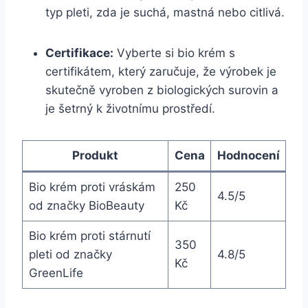
typ ⁢pleti, zda je suchá, mastná nebo citlivá.
Certifikace:
Vyberte⁣ si bio krém s‌
certifikátem, který zaručuje, že ​výrobek ​je
skutečně vyroben z biologických surovin a
je šetrný k životnímu prostředí.
Produkt
Cena
Hodnocení
Bio krém proti vráskám
250
4.5/5
od značky BioBeauty
Kč
Bio ⁤krém⁢ proti stárnutí
350
pleti od značky
4.8/5
‍Kč
GreenLife