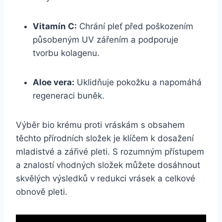
Vitamín C:
Chrání pleť ⁣před poškozením
⁤působeným UV zářením a podporuje‍
tvorbu kolagenu.
Aloe⁢ vera:
Uklidňuje pokožku a napomáhá
regeneraci ⁣buněk.
Výběr bio krému proti vráskám s obsahem
těchto přírodních složek je klíčem k dosažení
mladistvé a zářivé ⁣pleti. S⁢ rozumným přístupem
a znalostí vhodných složek můžete dosáhnout
skvělých výsledků v redukci vrásek a celkové
⁢obnově ‍pleti.