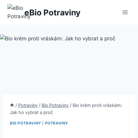
Přeskočit
eBio Potraviny
na
obsah
/
Potraviny
/
Bio Potraviny
/
Bio krém proti vráskám:
Jak ho vybrat a proč
BIO POTRAVINY
|
POTRAVINY