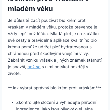
mladém věku
Je důležité začít⁣ používat bio krém⁤ proti
vráskám v mladém věku, protože⁢ prevence⁣ je
vždy lepší než léčba. Mladá pleť je na začátku
‌své cesty a pravidelná aplikace kvalitního bio
krému pomůže udržet pleť hydratovanou a
chráněnou před škodlivými vnějšími vlivy.
Zabránit vzniku vrásek a⁤ jiných známek ‌stárnutí
je snazší,⁣
než se
s nimi potýkat později v
životě.
**Jak vybrat ‌správný​ bio krém proti vráskám**:
Zkontrolujte složení a vyhledejte přírodní
ingredience, jako ‌jsou olivový​ olej, aloe