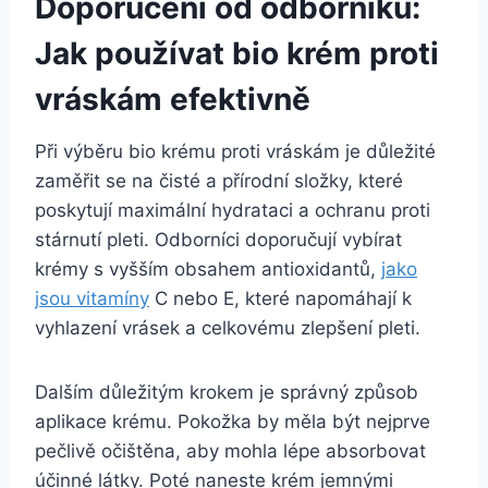
Doporučení od odborníků:
Jak používat bio krém proti
vráskám efektivně
Při výběru bio krému proti ⁤vráskám je důležité
zaměřit se na čisté a přírodní ⁤složky, které
poskytují maximální hydrataci a ⁤ochranu proti
stárnutí ‌pleti. Odborníci doporučují vybírat
krémy s vyšším obsahem antioxidantů,
jako⁣
jsou vitamíny
‍ C nebo E, které napomáhají k
vyhlazení vrásek ⁣a celkovému zlepšení pleti.
Dalším důležitým krokem je správný ‍způsob
aplikace krému. Pokožka by měla být nejprve
pečlivě očištěna,⁤ aby⁣ mohla lépe absorbovat‌
účinné‍ látky. Poté naneste krém jemnými