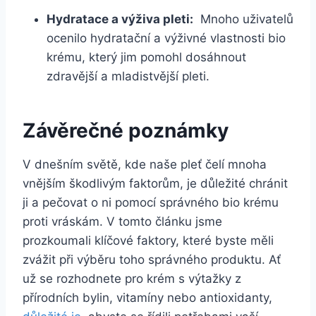
Hydratace​ a výživa ‍pleti:
⁢ Mnoho uživatelů
ocenilo hydratační ‌a výživné vlastnosti bio
krému, který jim pomohl dosáhnout
zdravější a mladistvější​ pleti.
Závěrečné poznámky
V dnešním světě, ‍kde naše pleť čelí mnoha
vnějším škodlivým faktorům, je důležité chránit
ji a ⁢pečovat o ni pomocí správného bio krému
proti vráskám. V tomto článku jsme
prozkoumali klíčové faktory, které byste měli
zvážit při výběru toho správného produktu. ‌Ať
⁢už se rozhodnete⁣ pro⁤ krém s výtažky z
přírodních​ bylin, vitamíny nebo antioxidanty,