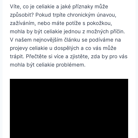
Víte, co je celiakie ​a jaké příznaky ‌může⁤
způsobit? Pokud trpíte chronickým únavou,
‌zažíváním, ⁤nebo máte potíže s pokožkou,
mohla by být celiakie⁣ jednou z možných příčin.
V našem ‍nejnovějším článku se‍ podíváme⁤ na
projevy celiakie u dospělých ​a co vás⁤ může
trápit.‍ Přečtěte ⁤si více a zjistěte, zda by pro vás
mohla být⁤ celiakie problémem.