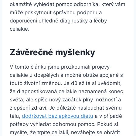
okamžitě vyhledat⁢ pomoc odborníka, který vám
může poskytnout správnou podporu a
doporučení ohledně diagnostiky a léčby
celiakie.
Závěrečné myšlenky
V tomto článku jsme ⁣prozkoumali projevy
celiakie ‍u dospělých ​a ⁤možné obtíže spojené s
touto životní​ změnou. Je důležité si uvědomit,
že‌ diagnostikovaná⁤ celiakie neznamená konec
světa, ale spíše nový začátek plný možností⁣ a
zlepšení ⁤zdraví. Je důležité naslouchat svému
tělu,
dodržovat bezlepkovou ⁤dietu
a v případě
potřeby vyhledat odbornou pomoc. Pokud si
myslíte, že ⁣trpíte celiakií, neváhejte se‍ obrátit