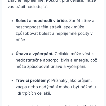
značně nepříjemné. ⁣Pokud trpíte celiakií, může
vás trápit‍ následující:
Bolest a nepohodlí v⁢ břiše
: ⁤Zánět ⁣střev a
neschopnost těla strávit lepek může
způsobovat ⁣bolest a nepříjemné pocity v
⁢břiše.
Únava a vyčerpání
: Celiakie ‍může vést k
nedostatečné absorpci živin a ‍energie, což
může způsobovat únavu a vyčerpání.
Trávicí problémy
: Příznaky jako ‌průjem,
zácpa nebo nadýmání⁢ mohou ⁤být běžné u
lidí trpících celiakií.