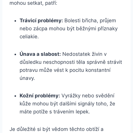
mohou setkat, patří:
Trávicí problémy:
Bolesti⁣ břicha, průjem
nebo zácpa mohou být běžnými příznaky
celiakie.
Únava a slabost:
‍Nedostatek živin v
důsledku ‍neschopnosti⁤ těla správně strávit
potravu může vést k pocitu ⁢konstantní
⁣únavy.
Kožní problémy:
Vyrážky nebo svědění
kůže‌ mohou být dalšími signály toho, že
máte potíže s trávením lepek.
Je ⁢důležité si být ​vědom těchto obtíží a⁢