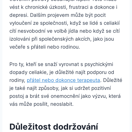
vést k chronické úzkosti, frustraci a dokonce i
depresi. Dalším projevem může být​ pocit
vyloučení ze společnosti, když se lidé s celiakií⁣
cítí nesvobodní ve‌ volbě jídla nebo když se cítí
izolováni při ⁤společenských akcích, ‌jako jsou
večeře ‍s‍ přáteli⁣ nebo rodinou.
Pro ⁤ty, kteří se snaží vyrovnat s ⁣psychickými
dopady celiakie, je důležité najít podporu od
rodiny,
přátel nebo dokonce terapeuta
. Důležité
je ⁤také najít způsoby, jak si udržet pozitivní
postoj ​a brát své ​onemocnění jako⁤ výzvu, ‌která
vás může posílit, neoslabit.
Důležitost dodržování