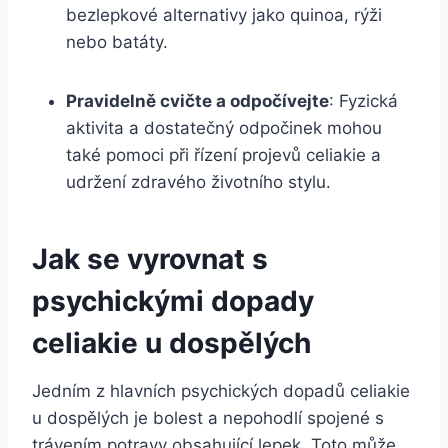
bezlepkové alternativy jako‍ quinoa, rýži
nebo batáty.
Pravidelně cvičte a​ odpočívejte
: ⁣Fyzická
aktivita a ​dostatečný odpočinek ​mohou
také pomoci při řízení projevů⁢ celiakie a
udržení⁣ zdravého⁣ životního stylu.
Jak se vyrovnat s
psychickými dopady
celiakie
u dospělých
Jedním z hlavních psychických dopadů celiakie
u dospělých je bolest ‌a nepohodlí spojené s
trávením potravy obsahující lepek. Toto může