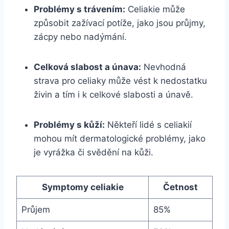
Problémy s ⁤trávením:
Celiakie může
způsobit zažívací potíže, jako jsou průjmy,⁣
zácpy nebo nadýmání.
Celková​ slabost⁣ a ⁤únava:
Nevhodná
⁤strava pro celiaky může vést​ k nedostatku
⁢živin a tím i k celkové slabosti a‍ únavě.
Problémy s kůží:
Někteří lidé s celiakií
mohou mít dermatologické problémy, jako
je ⁤vyrážka či svědění​ na kůži.
Symptomy celiakie
Četnost
Průjem
85%