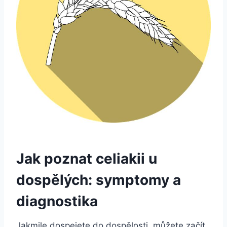
Jak poznat celiakii‍ u
dospělých: symptomy‍ a
diagnostika
Jakmile dospejete do dospělosti, můžete ​začít