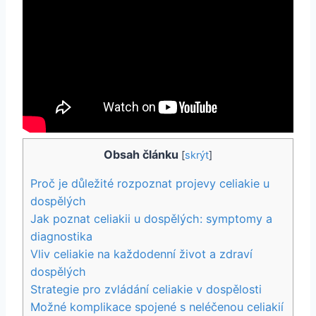
Obsah článku
[
skrýt
]
Proč je důležité rozpoznat ⁤projevy celiakie u
dospělých
Jak poznat celiakii‍ u dospělých: symptomy‍ a
diagnostika
Vliv celiakie ‌na každodenní život a zdraví
⁣dospělých
Strategie pro zvládání celiakie v ‌dospělosti
Možné komplikace spojené s neléčenou celiakií