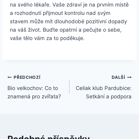
na svého lékaře. ‌Vaše zdraví je na‍ prvním místě
a rozhodnutí přijmout kontrolu nad svým‍
stavem může⁢ mít dlouhodobé pozitivní‌ dopady
na váš život. Buďte‌ opatrní a pečujte o sebe,
vaše tělo vám ‍za to poděkuje.
Navigace
PŘEDCHOZÍ
DALŠÍ
Bio velkochov: Co to
Celiak klub Pardubice:
pro
znamená pro zvířata?
Setkání a podpora
příspěvek
Podobné příspěvky