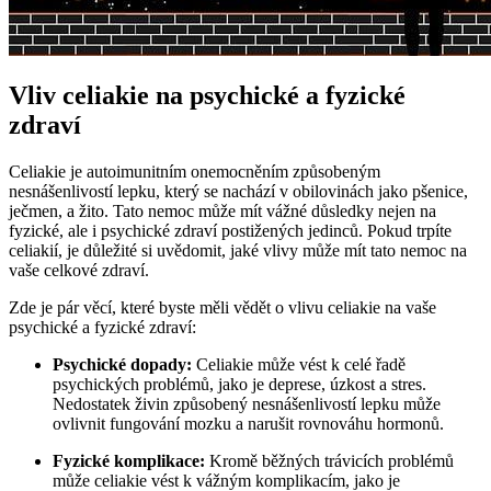
Vliv celiakie na psychické a fyzické
zdraví
Celiakie je autoimunitním onemocněním způsobeným
nesnášenlivostí lepku, který se nachází v obilovinách jako pšenice,
ječmen, a žito. Tato nemoc může mít vážné důsledky nejen na
fyzické, ale i psychické zdraví postižených jedinců. Pokud trpíte
celiakií, je důležité si uvědomit, jaké vlivy může mít tato nemoc na
vaše celkové zdraví.
Zde je pár věcí, které byste měli vědět o vlivu celiakie na vaše
psychické a fyzické zdraví:
Psychické dopady:
Celiakie může vést k celé řadě
psychických problémů, jako je deprese, úzkost a stres.
Nedostatek živin způsobený nesnášenlivostí lepku může
ovlivnit fungování mozku a narušit rovnováhu hormonů.
Fyzické komplikace:
Kromě běžných trávicích problémů
může celiakie vést k vážným komplikacím, jako je