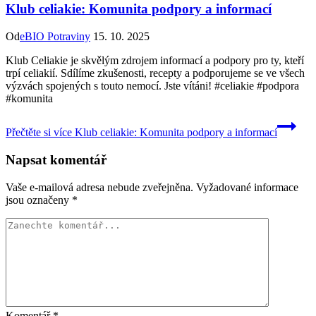
Klub celiakie: Komunita podpory a informací
Od
eBIO Potraviny
15. 10. 2025
Klub Celiakie je skvělým zdrojem informací a podpory pro ty, kteří
trpí celiakií. Sdílíme zkušenosti, recepty a podporujeme se ve všech
výzvách spojených s touto nemocí. Jste vítáni! #celiakie #podpora
#komunita
Přečtěte si více
Klub celiakie: Komunita podpory a informací
Napsat komentář
Vaše e-mailová adresa nebude zveřejněna.
Vyžadované informace
jsou označeny
*
Komentář
*