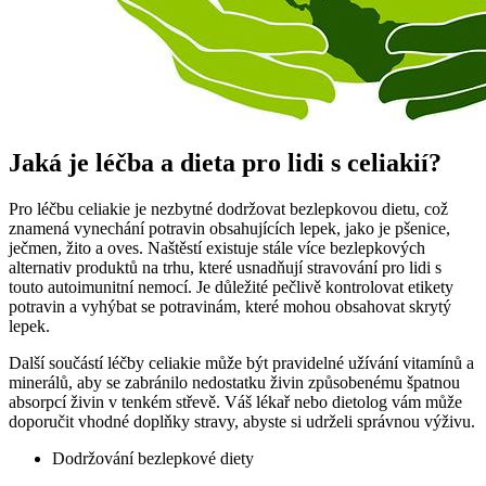
Jaká je léčba a dieta pro lidi s celiakií?
Pro léčbu celiakie je nezbytné dodržovat bezlepkovou dietu, což
znamená vynechání potravin obsahujících lepek, jako je pšenice,
ječmen, žito a oves. Naštěstí existuje stále více bezlepkových
alternativ produktů na trhu, které usnadňují stravování pro lidi s
touto autoimunitní nemocí. Je důležité pečlivě kontrolovat etikety
potravin a vyhýbat se potravinám, které mohou obsahovat skrytý
lepek.
Další součástí léčby celiakie může být pravidelné užívání vitamínů a
minerálů, aby se zabránilo nedostatku živin způsobenému špatnou
absorpcí živin v tenkém střevě. Váš lékař nebo dietolog vám může
doporučit vhodné doplňky stravy, abyste si udrželi správnou výživu.
Dodržování bezlepkové diety