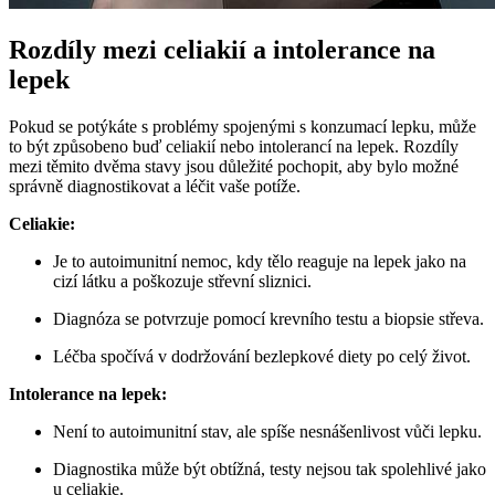
Rozdíly mezi celiakií a intolerance na
lepek
Pokud se potýkáte s problémy spojenými s konzumací lepku, může
to být způsobeno buď celiakií nebo intolerancí na lepek. Rozdíly
mezi těmito dvěma stavy jsou důležité pochopit, aby bylo možné
správně diagnostikovat a léčit vaše potíže.
Celiakie:
Je to autoimunitní nemoc, kdy tělo reaguje na lepek jako na
cizí látku a poškozuje střevní sliznici.
Diagnóza se potvrzuje pomocí krevního testu a biopsie střeva.
Léčba spočívá v dodržování bezlepkové diety po celý život.
Intolerance na lepek:
Není to autoimunitní stav, ale spíše nesnášenlivost vůči lepku.
Diagnostika může být obtížná, testy nejsou tak spolehlivé jako
u celiakie.