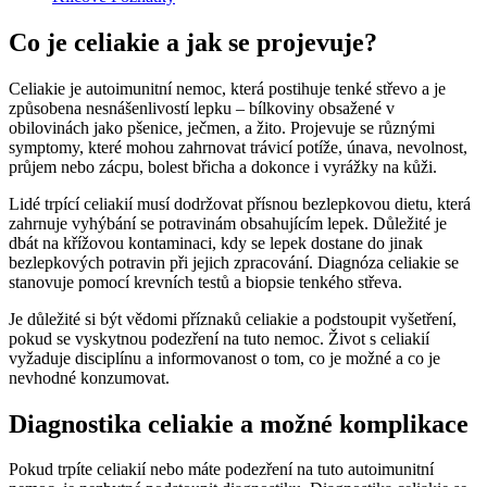
Co je celiakie a jak se projevuje?
Celiakie je autoimunitní nemoc, která postihuje tenké střevo a je
způsobena nesnášenlivostí lepku – bílkoviny obsažené v
obilovinách jako pšenice, ječmen, a žito. Projevuje se různými
symptomy, které mohou zahrnovat trávicí potíže, únava, nevolnost,
průjem nebo zácpu, bolest břicha a dokonce i vyrážky na kůži.
Lidé trpící celiakií musí dodržovat přísnou bezlepkovou dietu, která
zahrnuje vyhýbání se potravinám obsahujícím lepek. Důležité je
dbát na křížovou kontaminaci, kdy se lepek dostane do jinak
bezlepkových potravin při jejich zpracování. Diagnóza celiakie se
stanovuje pomocí krevních testů a biopsie tenkého střeva.
Je důležité si být vědomi příznaků celiakie a podstoupit vyšetření,
pokud se vyskytnou podezření na tuto nemoc. Život s celiakií
vyžaduje disciplínu a informovanost o tom, co je možné a co je
nevhodné konzumovat.
Diagnostika celiakie a možné komplikace
Pokud trpíte celiakií nebo máte podezření na tuto autoimunitní