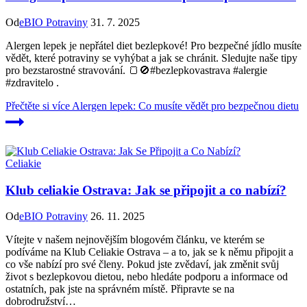
Od
eBIO Potraviny
31. 7. 2025
Alergen lepek je nepřátel diet bezlepkové! Pro bezpečné jídlo musíte
vědět, které potraviny se vyhýbat a jak se chránit. Sledujte naše tipy
pro bezstarostné stravování. 🍞🚫#bezlepkovastrava #alergie
#zdravitelo .
Přečtěte si více
Alergen lepek: Co musíte vědět pro bezpečnou dietu
Celiakie
Klub celiakie Ostrava: Jak se připojit a co nabízí?
Od
eBIO Potraviny
26. 11. 2025
Vítejte v našem nejnovějším blogovém článku, ve kterém se
podíváme na Klub Celiakie Ostrava – a to, jak se k němu připojit a
co vše nabízí pro své členy. Pokud jste zvědaví, jak změnit svůj
život s bezlepkovou dietou, nebo hledáte podporu a informace od
ostatních, pak jste na správném místě. Připravte se na
dobrodružství…