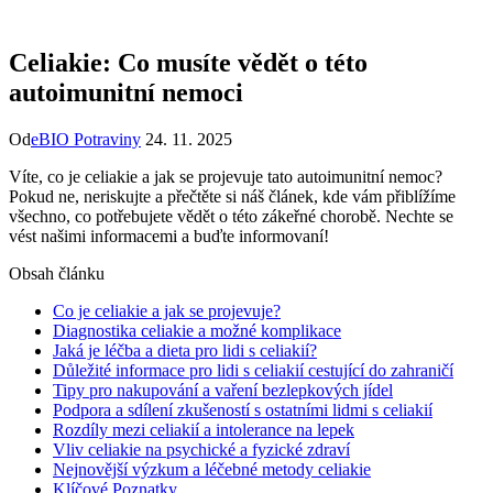
Celiakie: Co musíte vědět o této
autoimunitní nemoci
Od
eBIO Potraviny
24. 11. 2025
Víte, co je celiakie a jak se projevuje tato autoimunitní nemoc?
Pokud ne, neriskujte a přečtěte si náš článek, kde vám přiblížíme
všechno, co potřebujete vědět o této zákeřné chorobě. Nechte se
vést našimi informacemi a buďte informovaní!
Obsah článku
Co je celiakie a jak se projevuje?
Diagnostika celiakie a možné komplikace
Jaká je léčba a dieta pro lidi s celiakií?
Důležité informace pro lidi s celiakií cestující do zahraničí
Tipy pro nakupování a vaření bezlepkových jídel
Podpora a sdílení zkušeností s ostatními lidmi s celiakií
Rozdíly mezi celiakií a intolerance na lepek
Vliv celiakie na psychické a fyzické zdraví
Nejnovější výzkum a léčebné metody celiakie
Klíčové Poznatky