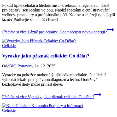
Pokud trpíte celiakií a hledáte místo k relaxaci a regeneraci, lázně
pro celiaky jsou ideální volbou. Nabízí speciální dietní stravování,
wellness procedury a profesionální péči. Kde se nacházejí ty nejlepší
lázně? Podívejte se na náš článek!
Přečtěte si více
Lázně pro celiaky: Kde načerpat novou energii?
Celiakie
Vyrazky jako příznak celiakie: Co dělat?
Od
eBIO Potraviny
24. 12. 2025
Vyrazky na pokožce mohou být důsledkem celiakie. Je důležité
vyhledat lékaře pro správnou diagnózu a léčbu. Dodržování
bezlepkové diety může přinést úlevu.
Přečtěte si více
Vyrazky jako příznak celiakie: Co dělat?
Celiakie