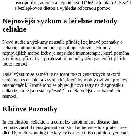
osteoporóza, anémie a neplodnost. Důležité je okamžitě začít
s bezlepkovou dietou a vyhledat odbornou pomoc.
Nejnovější výzkum a léčebné metody
celiakie
Nové studie a výzkumy neustále přinášejí zajímavé poznatky o
celiakii, autoimunitní nemoci postihující střevo. Jednou z
nejnovějších metod léčby je například imunoterapie, která pomáhá
zmírňovat příznaky a posilovat imunitní systém pacientů trpících
touto nemocí.
Další výzkum se zaměřuje na identifikaci genetických faktorů
spojených s celiakií a vývoj léků, které by mohly ovlivnit projevy
onemocnění. Kromě toho se objevují nové testy na diagnostiku
celiakie, které jsou stále přesnější a efektivnější v odhalení této
nemoci.
Klíčové Poznatky
In conclusion, celiakie is a complex autoimmune disease that
requires careful management and strict adherence to a gluten-free
diet. By understanding the key facts about this condition, you can