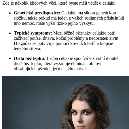
Zde je několik klíčových věcí, které byste měli vědět o celiakii:
Genetická predispozice:
Celiakie má silnou genetickou
složku, takže pokud má jeden z vašich rodinných příslušníků
tuto nemoc, máte vyšší riziko jejího výskytu.
Typické symptomy:
Mezi běžné příznaky celiakie patří
zažívací potíže, únava, kožní problémy a nedostatek živin.
Diagnóza se potvrzuje pomocí krevních testů a biopsie
tenkého střeva.
Dieta bez lepku:
Léčba celiakie spočívá v životní dlouhé
dietě bez lepku, která vyžaduje eliminaci obilovin
obsahujících pšenici, ječmen, žito a oves.