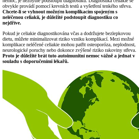
nemoc, je nezbytné podstoupit diagnostiku. Diagnostika celiakie se
obvykle provádí pomocí krevních testů a vyšetření tenkého střeva.
Chcete-li se vyhnout možným komplikacím spojeným s
neléčenou celiakií, je důležité podstoupit diagnostiku co
nejdříve.
Pokud je celiakie diagnostikována včas a dodržujete bezlepkovou
dietu, můžete minimalizovat riziko vzniku komplikací. Mezi možné
komplikace neléčené celiakie mohou patřit osteoporóza, neplodnost,
neurologické poruchy nebo dokonce zvýšené riziko rakoviny střeva.
Proto je důležité brát tuto autoimunitní nemoc vážně a jednat v
souladu s doporučeními lékařů.