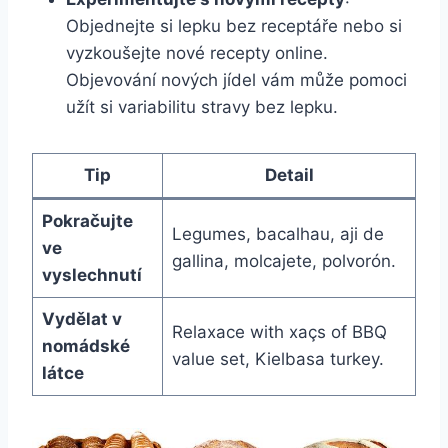
Objednejte si lepku bez receptáře nebo si
vyzkoušejte nové recepty online.
Objevování nových jídel vám může pomoci
užít si variabilitu stravy bez lepku.
Tip
Detail
Pokračujte
Legumes, bacalhau, aji de
ve
gallina, molcajete, polvorón.
vyslechnutí
Vydělat v
Relaxace with xaçs of BBQ
nomádské
value set, Kielbasa turkey.
látce