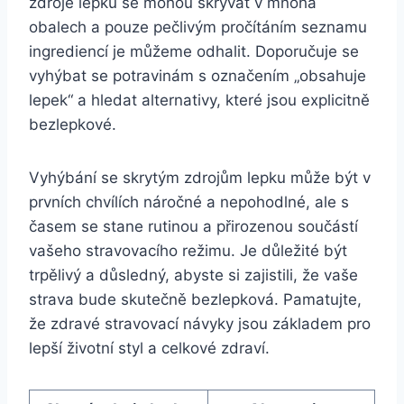
zdroje lepku se mohou skrývat v mnoha
obalech a pouze pečlivým pročítáním seznamu
ingrediencí je můžeme odhalit. Doporučuje se
vyhýbat se potravinám s označením „obsahuje
lepek“ a hledat alternativy, které jsou explicitně
bezlepkové.
Vyhýbání se skrytým zdrojům lepku může být v
prvních chvílích náročné a nepohodlné, ale s
časem se stane rutinou a přirozenou součástí
vašeho stravovacího režimu. Je důležité být
trpělivý a důsledný, abyste si zajistili, že vaše
strava bude skutečně bezlepková. Pamatujte,
že zdravé stravovací návyky jsou základem pro
lepší životní styl a celkové zdraví.