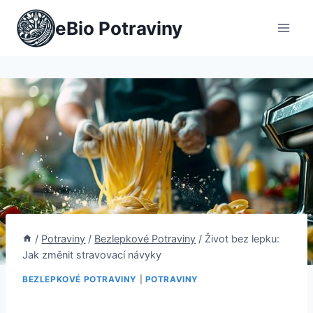
Přeskočit
eBio Potraviny
na
obsah
/
Potraviny
/
Bezlepkové Potraviny
/
Život bez lepku:
Jak změnit stravovací návyky
BEZLEPKOVÉ POTRAVINY
|
POTRAVINY