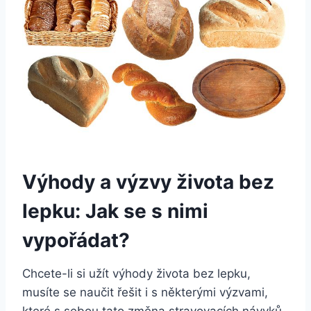
Výhody a výzvy života bez
lepku: Jak se s nimi
vypořádat?
Chcete-li si užít výhody života bez lepku,
musíte se naučit řešit i s některými výzvami,
které s sebou tato změna stravovacích návyků