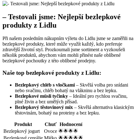
– Testovali jsme: Nejlepší bezlepkové
produkty z Lidlu
Při našem posledním nákupním výletu‍ do Lidlu jsme se zaměřili na
bezlepkové produkty, které‌ může využít každý,⁣ kdo preferuje
zdravější‌ životní ​styl. Prozkoumali jsme sortiment a vyzkoušeli
několik produktů, abychom vám mohli přinést naše oblíbené
bezlepkové​ pochoutky z této oblíbené​ prodejny.
Naše top bezlepkové produkty z Lidlu:
Bezlepkový chléb s vločkami
– Skvělá volba pro snídani
nebo svačinu, chléb bohatý na vlákninu a bez lepku.
Bezlepkové müsli tyčinky
– Ideální pro rychlou svačinu,
plné živin a bez umělých přísad.
Bezlepkový těstovinový mix
– Skvělá alternativa klasickým
těstovinám, bohatý na proteiny a bez lepku.
Produkt
Chuť
Hodnocení
Bezlepkový jogurt
Ovoce
🌟🌟🌟🌟
Bezlepkové cereálie
Mléko
🌟🌟🌟🌟🌟