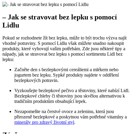
– Jak⁤ se stravovat bez lepku s pomocí
Lidlu
Pokud‌ se rozhodnete žít bez lepku, může to být trochu výzva najít
vhodné‍ potraviny.⁢ S pomocí Lidlu však‌ můžete ‍snadno nakoupit
produkty, které vyhovují vašim potřebám. Zde jsou některé ‍tipy a
nápady, jak se stravovat⁣ bez lepku s pomocí sortimentu Lidl bez‍
lepku:
Začněte den s bezlepkovými cereáliemi a mlékem nebo
jogurtem bez lepku. Sypké produkty⁣ najdete v oddělení
bezlepkových potravin.
Vyzkoušejte bezlepkové pečivo a těstoviny, které nabízí Lidl.
Bezlepkové ‍chleby či ​těstoviny jsou skvělou alternativou k
tradičním produktům obsahující lepek.
Nezapomeňte na čerstvé ovoce a zeleninu, která jsou
přirozeně bezlepkové a poskytnou vám potřebné vitamíny a
minerály pro zdravý životní styl
.