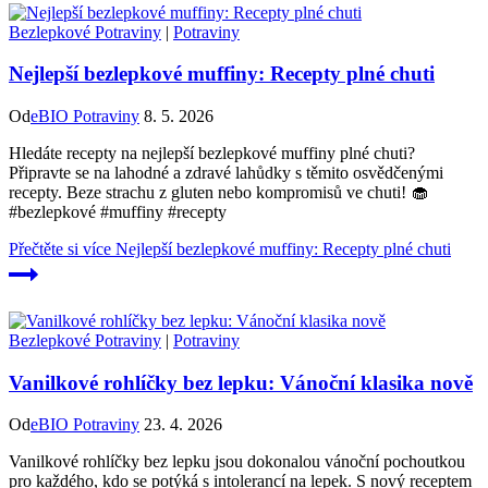
Bezlepkové Potraviny
|
Potraviny
Nejlepší bezlepkové muffiny: Recepty plné chuti
Od
eBIO Potraviny
8. 5. 2026
Hledáte recepty na nejlepší bezlepkové muffiny plné chuti?
Připravte se na lahodné a zdravé lahůdky s těmito osvědčenými
recepty. Beze strachu z gluten nebo kompromisů ve chuti! 🧁
#bezlepkové #muffiny #recepty
Přečtěte si více
Nejlepší bezlepkové muffiny: Recepty plné chuti
Bezlepkové Potraviny
|
Potraviny
Vanilkové rohlíčky bez lepku: Vánoční klasika nově
Od
eBIO Potraviny
23. 4. 2026
Vanilkové rohlíčky bez lepku jsou dokonalou vánoční pochoutkou
pro každého, kdo se potýká s intolerancí na lepek. S nový receptem