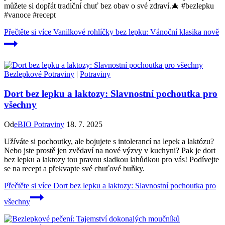
můžete si dopřát tradiční chuť bez obav o své zdraví.🎄 #bezlepku
#vanoce #recept
Přečtěte si více
Vanilkové rohlíčky bez lepku: Vánoční klasika nově
Bezlepkové Potraviny
|
Potraviny
Dort bez lepku a laktozy: Slavnostní pochoutka pro
všechny
Od
eBIO Potraviny
18. 7. 2025
Užíváte si pochoutky, ale bojujete s intolerancí na lepek a laktózu?
Nebo jste prostě jen zvědaví na nové výzvy v kuchyni? Pak je dort
bez lepku a laktozy tou pravou sladkou lahůdkou pro vás! Podívejte
se na recept a překvapte své chuťové buňky.
Přečtěte si více
Dort bez lepku a laktozy: Slavnostní pochoutka pro
všechny