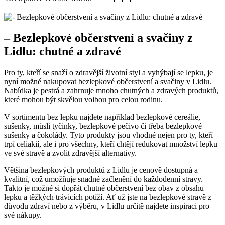
– Bezlepkové občerstvení a⁤ svačiny z
Lidlu: chutné ⁤a zdravé
Pro ty, kteří se ​snaží o‍ zdravější životní styl a vyhýbají se lepku, je
nyní možné nakupovat ‌bezlepkové občerstvení‌ a svačiny v Lidlu.
Nabídka je pestrá a zahrnuje‍ mnoho chutných a​ zdravých produktů,
které mohou být skvělou volbou pro celou ⁤rodinu.
V⁤ sortimentu bez lepku najdete například ⁣bezlepkové cereálie,
sušenky, müsli tyčinky, bezlepkové ⁣pečivo či třeba‍ bezlepkové
sušenky a čokolády. ​Tyto produkty jsou vhodné nejen pro ty, kteří
trpí celiakií, ale i‌ pro všechny, ​kteří chtějí redukovat množství ⁣lepku
ve ⁤své stravě a ‍zvolit zdravější alternativy.
Většina bezlepkových produktů z Lidlu je cenově ​dostupná a
kvalitní, což umožňuje snadné začlenění do každodenní stravy.
Takto je možné si dopřát chutné občerstvení bez obav z ‌obsahu‌
lepku a těžkých​ trávicích potíží. Ať ​už jste na bezlepkové stravě z
důvodu zdraví nebo z⁤ výběru, v Lidlu určitě najdete inspiraci pro‌
své nákupy.