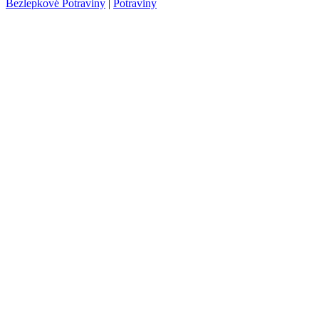
Bezlepkové Potraviny
|
Potraviny