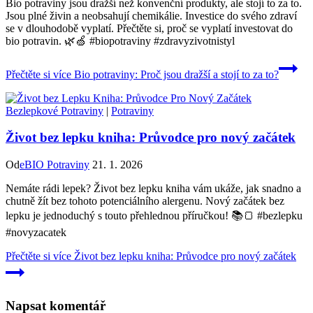
Bio potraviny jsou dražší než konvenční produkty, ale stojí to za to.
Jsou plné živin a neobsahují chemikálie. Investice do svého zdraví
se v dlouhodobě vyplatí. Přečtěte si, proč se vyplatí investovat do
bio potravin. 🌿🍏 #biopotraviny #zdravyzivotni­styl
Přečtěte si více
Bio potraviny: Proč jsou dražší a stojí to za to?
Bezlepkové Potraviny
|
Potraviny
Život bez lepku kniha: Průvodce pro nový začátek
Od
eBIO Potraviny
21. 1. 2026
Nemáte rádi lepek? Život bez lepku kniha vám ukáže, jak snadno a
chutně žít bez tohoto potenciálního alergenu. Nový začátek bez
lepku je jednoduchý s touto přehlednou příručkou! 📚🍞 #bezlepku
#novyzacatek
Přečtěte si více
Život bez lepku kniha: Průvodce pro nový začátek
Napsat komentář