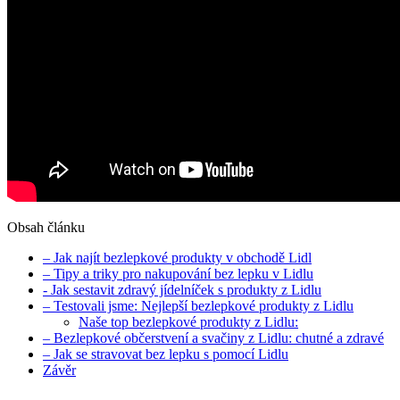
Obsah článku
– Jak najít ‍bezlepkové produkty v obchodě Lidl
– Tipy a triky pro nakupování bez lepku v ⁤Lidlu
-‍ Jak⁢ sestavit zdravý jídelníček s produkty z Lidlu
– Testovali jsme: Nejlepší bezlepkové produkty z Lidlu
Naše top bezlepkové produkty z Lidlu:
– Bezlepkové občerstvení a⁤ svačiny z Lidlu: chutné ⁤a zdravé
– Jak⁤ se stravovat bez lepku s pomocí Lidlu
Závěr