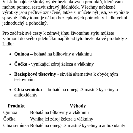
V ⁢Lidlu​ najdete ​široký výběr bezlepkových produktů, ⁢které vám​
mohou‌ pomoci sestavit ​zdravý jídelníček. Všechny nabízené
výrobky ⁤jsou ​pečlivě označené, takže si můžete⁤ být jisti,​ že vybíráte
správně. Díky tomu ⁤je nákup bezlepkových potravin v Lidlu velmi
jednoduchý a pohodlný.
Pro začátek své cesty ‌k ​zdravějšímu životnímu ​stylu můžete
‌zahrnout ​do svého jídelníčku například⁢ tyto bezlepkové produkty z
Lidlu:
Quinoa
– bohatá na bílkoviny a ​vlákninu
Čočka
​- vynikající zdroj železa a vlákniny
Bezlepkové těstoviny
-​ skvělá alternativa k obyčejným
těstovinám
Chia semínka
⁢ – bohaté ‍na omega-3 mastné kyseliny a​
antioxidanty
Produkt
Výhody
Quinoa
Bohatá na bílkoviny a vlákninu
Čočka
Vynikající ​zdroj železa a vlákniny
Chia semínka
Bohaté na ⁢omega-3 ‍mastné ⁤kyseliny a antioxidanty