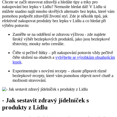
Chcete se začít stravovat zdravěji a hledáte tipy a triky pro​
nakupování bez lepku v Lidlu? Nemusíte hledat dál! V Lidlu si​
můžete snadno‌ najít mnoho ‍skvělých alternativ bez ⁢lepku, které ‌vám
pomohou ‌podpořit zdravější životní styl. Zde ⁢je několik ⁣tipů, jak
efektivně nakupovat produkty bez lepku ‍v Lidlu a co ⁤hledat při
výběru potravin:
Zaměřte‍ se na oddělení se zdravou výživou ‍- zde najdete
široký výběr bezlepkových produktů, jako jsou bezlepkové
těstoviny, ⁤mouky nebo cereálie.
Čtěte si​ pečlivě‌ štítky – při nakupování potravin vždy pečlivě
čtěte složení na obalech a ⁢
vyhýbejte se výrobkům obsahujícím
lepek
.
Experimentujte s novými recepty – zkuste připravit různé
bezlepkové⁣ recepty, ‌které vám pomohou objevit nové chutě⁢ a
možnosti stravování.
-‍ Jak⁢ sestavit zdravý jídelníček s
produkty z Lidlu