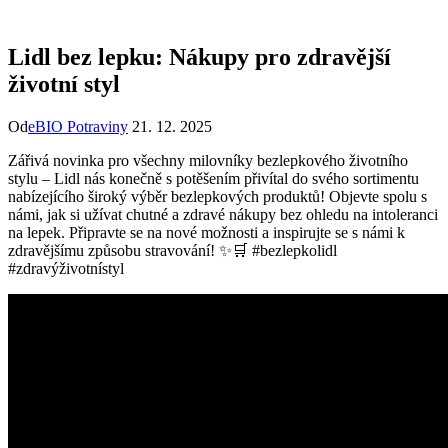
Lidl bez lepku: Nákupy pro zdravější
životní styl
Od
eBIO Potraviny
21. 12. 2025
Zářivá novinka pro všechny ​milovníky bezlepkového životního
stylu – Lidl nás konečně ‍s potěšením přivítal do ​svého​ sortimentu
nabízejícího široký výběr bezlepkových produktů!⁤ Objevte spolu⁤ s
námi, jak⁣ si užívat chutné a zdravé nákupy bez ohledu na intoleranci
na lepek. ​Připravte se na nové možnosti a inspirujte se s‌ námi k
zdravějšímu způsobu stravování!⁢ ✨🛒 #bezlepkolidl
#zdravýživotnístyl