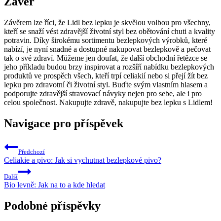
Závěr
Závěrem lze říci, že Lidl bez lepku je skvělou volbou pro všechny,‌
kteří se snaží vést ‍zdravější životní‍ styl bez obětování chuti a kvality
potravin. ⁢Díky‍ širokému sortimentu bezlepkových ‍výrobků, které
nabízí, je nyní snadné a⁢ dostupné nakupovat bezlepkově ⁢a pečovat​
tak o své zdraví. Můžeme jen doufat, že další obchodní ⁣řetězce se
jeho příkladu budou brzy inspirovat a ‌rozšíří nabídku bezlepkových
produktů ve prospěch všech, kteří trpí celiakií nebo si přejí žít bez‍
lepku ⁣pro zdravotní⁢ či životní styl. ⁢Buďte svým vlastním ⁤hlasem a‌
podporujte zdravější stravovací návyky nejen pro sebe, ale i pro
celou společnost. Nakupujte⁣ zdravě, nakupujte bez⁤ lepku s Lidlem!
Navigace pro příspěvek
Předchozí
Celiakie a pivo: Jak si vychutnat bezlepkové pivo?
Další
Bio levně: Jak na to a kde hledat
Podobné příspěvky