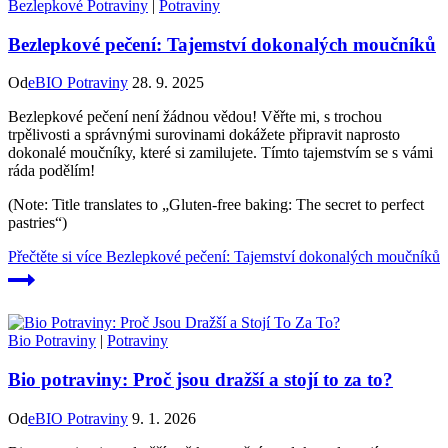
Bezlepkové Potraviny
|
Potraviny
Bezlepkové pečení: Tajemství dokonalých moučníků
Od
eBIO Potraviny
28. 9. 2025
Bezlepkové pečení není žádnou vědou! Věřte mi, s trochou
trpělivosti a správnými surovinami dokážete připravit naprosto
dokonalé moučníky, které si zamilujete. Tímto tajemstvím se s vámi
ráda podělím!
(Note: Title translates to „Gluten-free baking: The secret to perfect
pastries“)
Přečtěte si více
Bezlepkové pečení: Tajemství dokonalých moučníků
Bio Potraviny
|
Potraviny
Bio potraviny: Proč jsou dražší a stojí to za to?
Od
eBIO Potraviny
9. 1. 2026