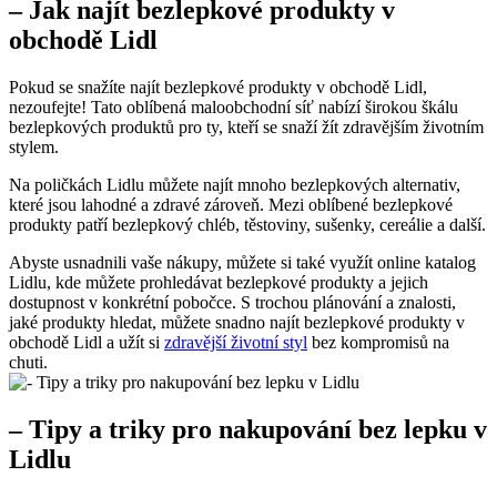
– Jak najít ‍bezlepkové produkty v
obchodě Lidl
Pokud se⁢ snažíte⁣ najít⁢ bezlepkové ⁢produkty v ⁤obchodě Lidl,
⁤nezoufejte! Tato oblíbená maloobchodní síť nabízí širokou škálu
bezlepkových⁢ produktů ⁤pro ty, kteří se snaží žít ⁤zdravějším životním
stylem. ‍
Na⁣ poličkách Lidlu můžete najít mnoho bezlepkových alternativ,
které jsou lahodné a⁣ zdravé‍ zároveň. ⁤Mezi oblíbené bezlepkové
produkty patří bezlepkový chléb, těstoviny, ​sušenky,​ cereálie a další.
Abyste‌ usnadnili vaše nákupy, ‌můžete si také využít online katalog
Lidlu, kde můžete⁢ prohledávat bezlepkové‌ produkty a jejich
dostupnost v konkrétní‌ pobočce. S⁣ trochou⁣ plánování a znalosti,
jaké produkty⁣ hledat, můžete⁢ snadno najít bezlepkové produkty v
obchodě Lidl a užít si
zdravější životní styl
bez kompromisů na
chuti.
– Tipy a triky pro nakupování bez lepku v
⁤Lidlu