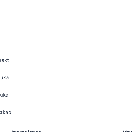
rakt
ouka
uka
kakao