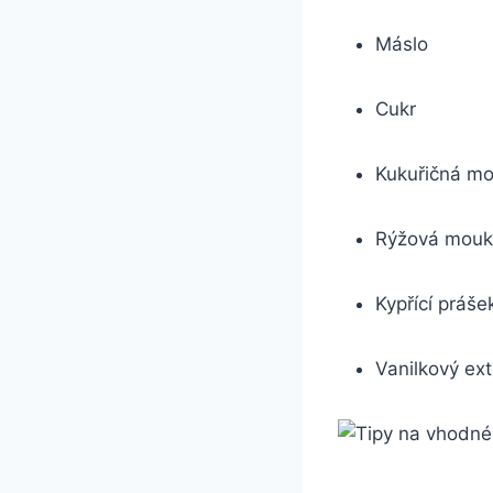
Máslo
Cukr
Kukuřičná m
Rýžová mou
Kypřící práše
Vanilkový ext