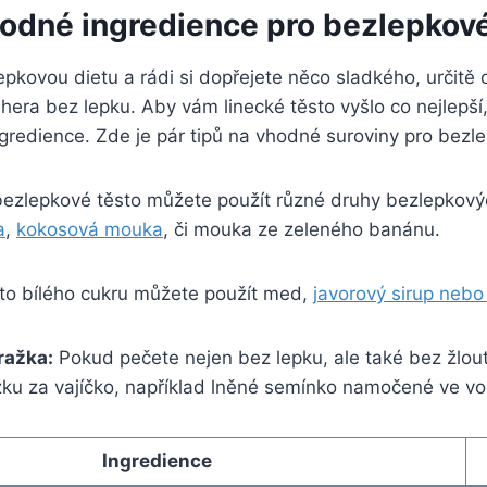
hodné ingredience pro bezlepkov
kovou dietu a rádi si dopřejete něco sladkého, určitě 
 hera bez lepku. Aby vám linecké těsto vyšlo co nejlepší,
gredience. Zde je pár tipů na vhodné suroviny pro bezl
ezlepkové těsto můžete použít různé druhy bezlepkov
a
,
kokosová mouka
, či mouka ze zeleného banánu.
to bílého cukru můžete použít med,
javorový sirup nebo
ražka:
Pokud pečete nejen bez lepku, ale také bez žlou
žku za vajíčko, například lněné semínko namočené ve vo
Ingredience