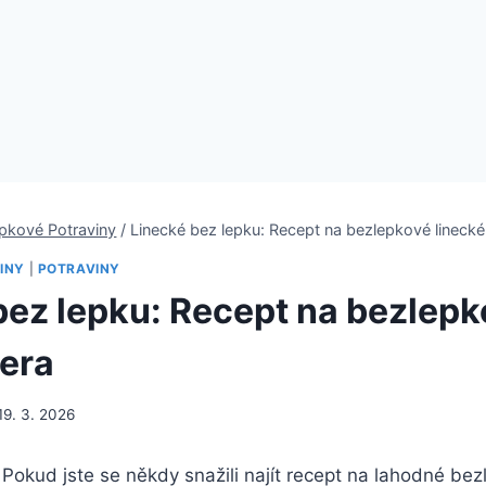
pkové Potraviny
/
Linecké bez lepku: Recept na bezlepkové linecké
INY
|
POTRAVINY
bez lepku: Recept na bezlep
hera
19. 3. 2026
i! Pokud jste se někdy snažili najít recept na lahodné be