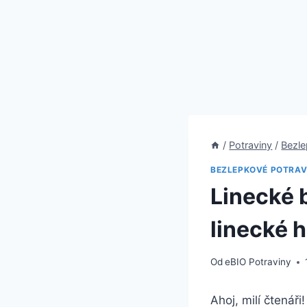
/
Potraviny
/
Bezle
BEZLEPKOVÉ POTRAV
Linecké 
linecké 
Od
eBIO Potraviny
Ahoj, milí čtenář