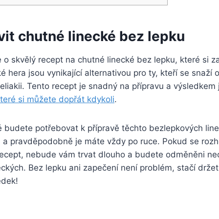
vit chutné linecké bez lepku
o skvělý recept na chutné linecké bez lepku, které si za
é hera jsou vynikající alternativou pro ty, kteří se snaž
eliakii. Tento recept je snadný na přípravu a výsledkem 
teré si můžete dopřát kdykoli
.
é budete potřebovat k přípravě těchto bezlepkových line
 a pravděpodobně je máte vždy po ruce. Pokud se roz
recept, nebude vám trvat dlouho a budete odměněni ne
neckých. Bez lepku ani zapečení není problém, stačí drže
edek!