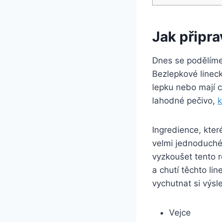
Jak připra
Dnes se podělíme 
Bezlepkové lineck
lepku nebo mají c
lahodné pečivo,
k
Ingredience, kter
velmi jednoduché
vyzkoušet tento 
a chutí těchto li
vychutnat si výsl
Vejce