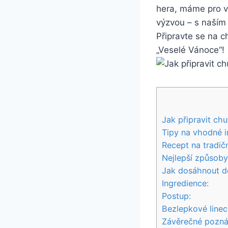
hera, máme pro v
výzvou – s naším 
Připravte se na c
„Veselé Vánoce“!
Jak připravit chu
Tipy na vhodné i
Recept na tradič
Nejlepší způsob
Jak dosáhnout d
Ingredience:
Postup:
Bezlepkové linec
Závěrečné pozn