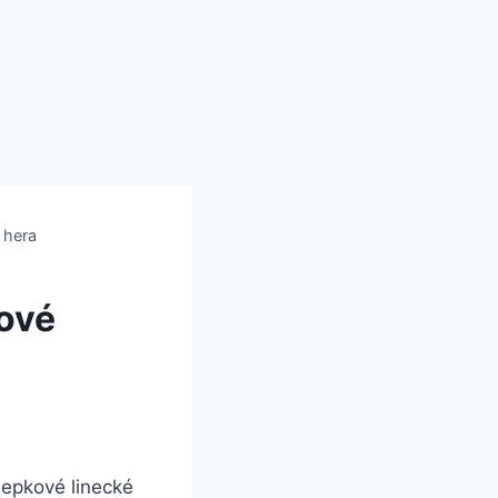
 hera
kové
zlepkové linecké