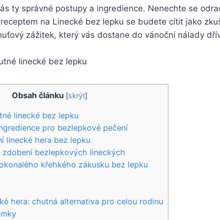
ás ty správné postupy a ingredience. Nenechte se odra
receptem na Linecké bez lepku se budete cítit jako zku
huťový zážitek, který vás dostane do vánoční nálady dřív
Obsah článku
[
skrýt
]
tné linecké bez lepku
ngredience pro bezlepkové pečení
ní linecké hera bez lepku
y zdobení bezlepkových lineckých
okonalého křehkého zákusku bez lepku
ké hera: chutná alternativa pro celou rodinu
ámky