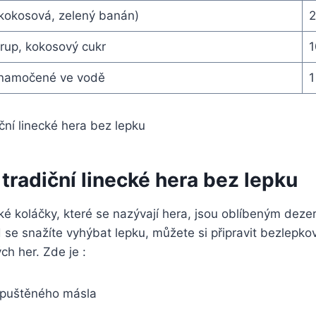
kokosová, zelený banán)
2
irup, kokosový cukr
1
namočené ve vodě
1
tradiční linecké hera bez lepku
ké koláčky, které se nazývají hera, jsou oblíbeným deze
ud se snažíte vyhýbat lepku, můžete si připravit bezlepko
ch her. Zde je :
zpuštěného másla