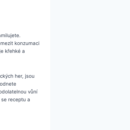
milujete.
í omezit konzumaci
je křehké a
ckých her, jsou
hodnete
odolatelnou vůní
t se receptu a