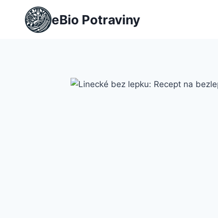
Přeskočit
eBio Potraviny
na
obsah