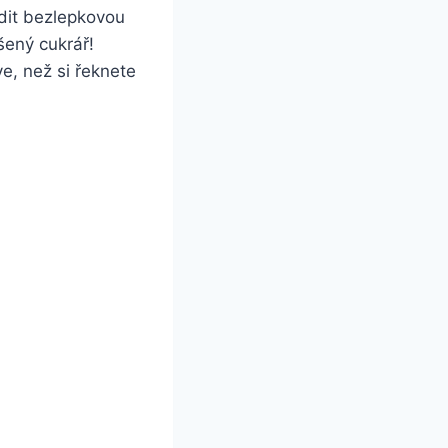
dit bezlepkovou
šený cukrář!
e, než si řeknete