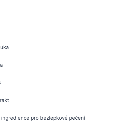
ouka
ka
k
rakt