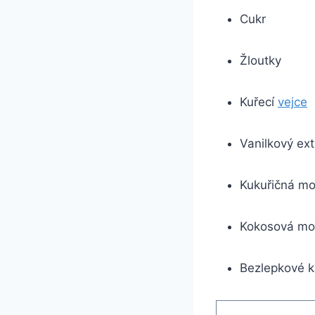
Cukr
Žloutky
Kuřecí
vejce
Vanilkový ext
Kukuřičná m
Kokosová mo
Bezlepkové 