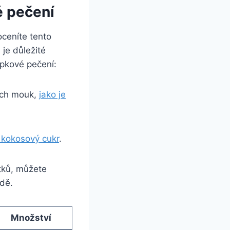
é pečení
oceníte tento
 je důležité
epkové pečení:
ých mouk,
jako je
 kokosový cukr
.
tků, můžete
dě.
Množství