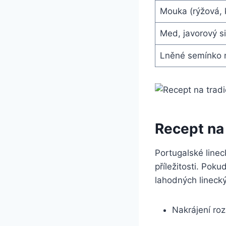
Mouka (rýžová, 
Med, javorový s
Lněné semínko 
Recept na 
Portugalské linec
příležitosti. Pok
lahodných linecký
Nakrájení ro