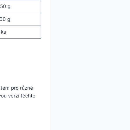
50 g
00 g
 ks
rtem pro různé
vou verzi těchto