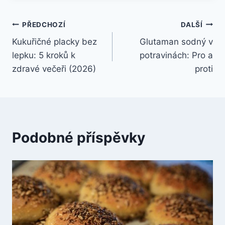
Navigace
PŘEDCHOZÍ
DALŠÍ
Kukuřičné placky bez
Glutaman sodný v
pro
lepku: 5 kroků k
potravinách: Pro a
příspěvek
zdravé večeři (2026)
proti
Podobné příspěvky