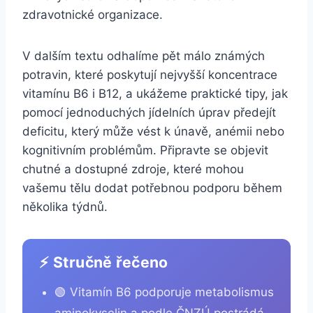
zdravotnické organizace.
V dalším textu odhalíme pět málo známých
potravin, které poskytují nejvyšší koncentrace
vitamínu B6 i B12, a ukážeme praktické tipy, jak
pomocí jednoduchých jídelních úprav předejít
deficitu, který může vést k únavě, anémii nebo
kognitivním problémům. Připravte se objevit
chutné a dostupné zdroje, které mohou
vašemu tělu dodat potřebnou podporu během
několika týdnů.
⚡ Stručně řečeno
🟢 Vitamín B6 podporuje metabolismus
aminokyselin a podle ČNZÚ postrádá