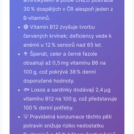
30 % dospělých v ČR alespoň jeden z
B‑vitaminů.
🔴 Vitamin B12 zvyšuje tvorbu
červených krvinek; deficiency vede k
anémii u 12 % seniorů nad 65 let.
🥦 Špenát, celer a černé fazole
obsahují až 0,5 mg vitamínu B6 na
100 g, což pokrývá 38 % denní
doporučené hodnoty.
🐟 Losos a sardinky dodávají 2,4 µg
vitamínu B12 na 100 g, což představuje
100 % denní potřeby.
💡 Pravidelná konzumace těchto pěti
potravin snižuje riziko nedostatku