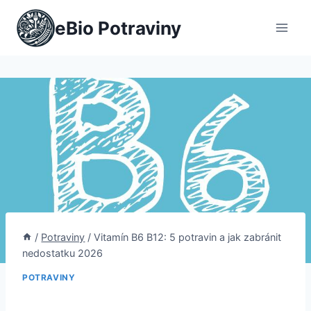
Přeskočit
eBio Potraviny
na
obsah
/
Potraviny
/
Vitamín B6 B12: 5 potravin a jak zabránit
nedostatku 2026
POTRAVINY