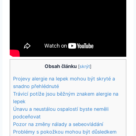
Obsah článku
[
skrýt
]
Projevy alergie na lepek mohou být skryté a
snadno přehlédnuté
Trávicí potíže jsou běžným znakem alergie na
lepek
Únavu a neustálou ospalostí byste neměli
podceňovat
Pozor na změny nálady a sebeovládání
Problémy s pokožkou mohou být důsledkem