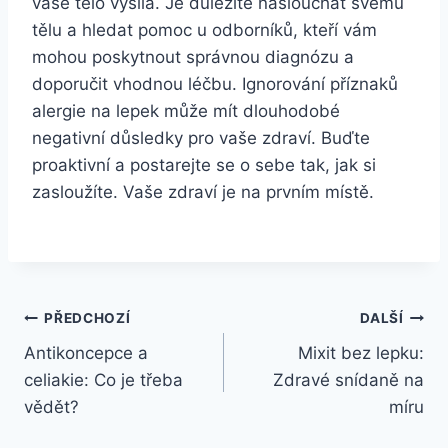
vaše tělo vysílá. Je důležité naslouchat svému
tělu a hledat pomoc u odborníků, kteří vám
mohou poskytnout správnou diagnózu a
doporučit vhodnou léčbu. Ignorování příznaků
alergie na lepek může mít dlouhodobé
negativní důsledky pro vaše zdraví. Buďte
proaktivní a postarejte se o sebe tak, jak si
zasloužíte. Vaše zdraví je na prvním místě.
Navigace
PŘEDCHOZÍ
DALŠÍ
Antikoncepce a
Mixit bez lepku:
pro
celiakie: Co je třeba
Zdravé snídaně na
příspěvek
vědět?
míru