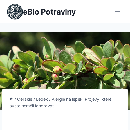
Přeskočit
eBio Potraviny
na
obsah
/
Celiakie
/
Lepek
/
Alergie na lepek: Projevy, které
byste neměli ignorovat